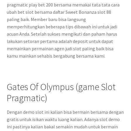
pragmatic play bet 200 bersama memakai tata tata cara
ubah bet slot bersama daftar Sweet Bonanza slot 88
paling baik. Member baru bisa langsung
memperhitungkan beberapa tips dibawah ini untuk jadi
acuan Anda. Setelah sukses mengikuti dan paham harus
lakukan setoran pertama adalah deposit untuk dapat
memainkan permainan agen judi slot paling baik bisa
kamu mainkan sehabis bergabung bersama kami.
Gates Of Olympus (game Slot
Pragmatic)
Dengan demo slot ini kalian bisa bermain bersama dengan
gratis untuk isikan waktu luang kalian. Adanya slot demo
ini pastinya kalian bakal semakin mudah untuk bermain