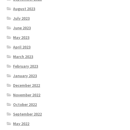
August 2023
July 2023
June 2023
May 2023
April 2023
March 2023
February 2023
January 2023
December 2022
November 2022
October 2022
September 2022
May 2022