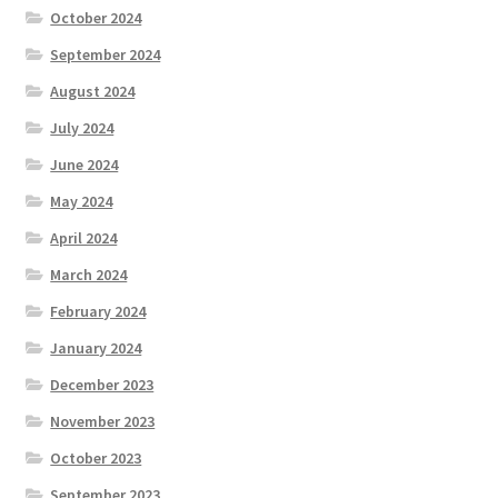
October 2024
September 2024
August 2024
July 2024
June 2024
May 2024
April 2024
March 2024
February 2024
January 2024
December 2023
November 2023
October 2023
September 2023