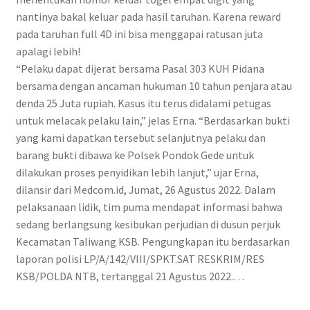
nantinya bakal keluar pada hasil taruhan. Karena reward
pada taruhan full 4D ini bisa menggapai ratusan juta
apalagi lebih!
“Pelaku dapat dijerat bersama Pasal 303 KUH Pidana
bersama dengan ancaman hukuman 10 tahun penjara atau
denda 25 Juta rupiah. Kasus itu terus didalami petugas
untuk melacak pelaku lain,” jelas Erna. “Berdasarkan bukti
yang kami dapatkan tersebut selanjutnya pelaku dan
barang bukti dibawa ke Polsek Pondok Gede untuk
dilakukan proses penyidikan lebih lanjut,” ujar Erna,
dilansir dari Medcom.id, Jumat, 26 Agustus 2022. Dalam
pelaksanaan lidik, tim puma mendapat informasi bahwa
sedang berlangsung kesibukan perjudian di dusun perjuk
Kecamatan Taliwang KSB. Pengungkapan itu berdasarkan
laporan polisi LP/A/142/VIII/SPKT.SAT RESKRIM/RES
KSB/POLDA NTB, tertanggal 21 Agustus 2022.…