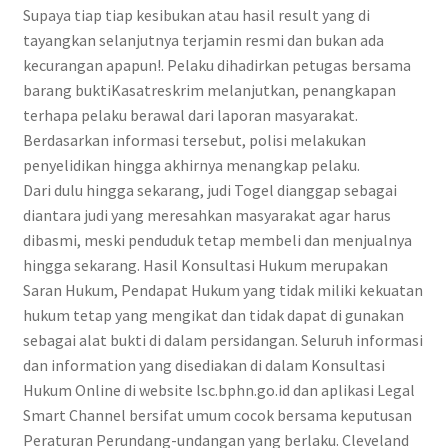
Supaya tiap tiap kesibukan atau hasil result yang di
tayangkan selanjutnya terjamin resmi dan bukan ada
kecurangan apapun!. Pelaku dihadirkan petugas bersama
barang buktiKasatreskrim melanjutkan, penangkapan
terhapa pelaku berawal dari laporan masyarakat.
Berdasarkan informasi tersebut, polisi melakukan
penyelidikan hingga akhirnya menangkap pelaku.
Dari dulu hingga sekarang, judi Togel dianggap sebagai
diantara judi yang meresahkan masyarakat agar harus
dibasmi, meski penduduk tetap membeli dan menjualnya
hingga sekarang. Hasil Konsultasi Hukum merupakan
Saran Hukum, Pendapat Hukum yang tidak miliki kekuatan
hukum tetap yang mengikat dan tidak dapat di gunakan
sebagai alat bukti di dalam persidangan. Seluruh informasi
dan information yang disediakan di dalam Konsultasi
Hukum Online di website lsc.bphn.go.id dan aplikasi Legal
Smart Channel bersifat umum cocok bersama keputusan
Peraturan Perundang-undangan yang berlaku. Cleveland