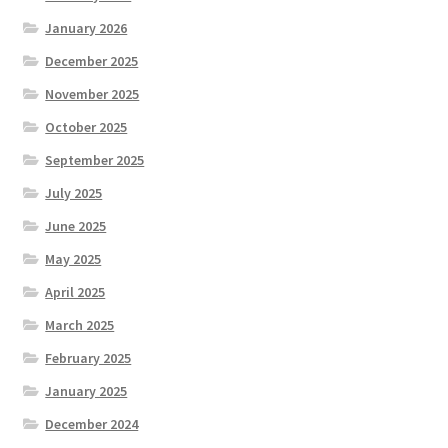
January 2026
December 2025
November 2025
October 2025
September 2025
July 2025
June 2025
May 2025
April 2025
March 2025
February 2025
January 2025
December 2024