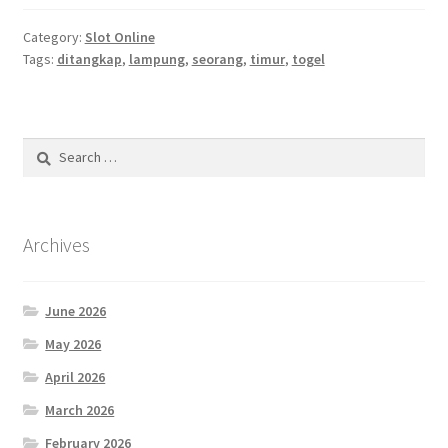
Category:
Slot Online
Tags:
ditangkap
,
lampung
,
seorang
,
timur
,
togel
Search
for:
Archives
June 2026
May 2026
April 2026
March 2026
February 2026