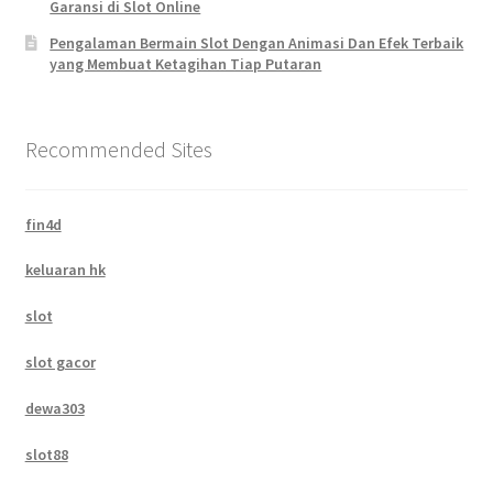
Garansi di Slot Online
Pengalaman Bermain Slot Dengan Animasi Dan Efek Terbaik
yang Membuat Ketagihan Tiap Putaran
Recommended Sites
fin4d
keluaran hk
slot
slot gacor
dewa303
slot88