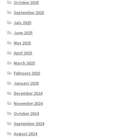
October 2025
September 2025
July 2025
June 2025
May 2025
April 2025
March 2025
February 2025
January 2025
December 2024
November 2024
October 2024
September 2024
August 2024