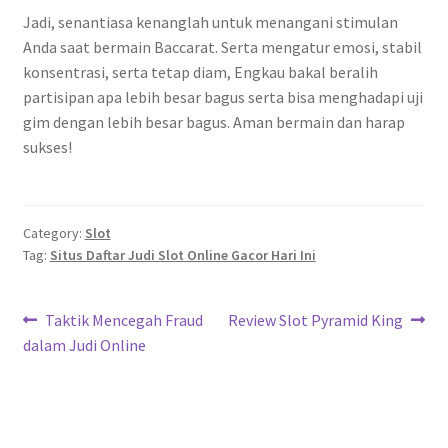
Jadi, senantiasa kenanglah untuk menangani stimulan
Anda saat bermain Baccarat. Serta mengatur emosi, stabil
konsentrasi, serta tetap diam, Engkau bakal beralih
partisipan apa lebih besar bagus serta bisa menghadapi uji
gim dengan lebih besar bagus. Aman bermain dan harap
sukses!
Category:
Slot
Tag:
Situs Daftar Judi Slot Online Gacor Hari Ini
Post
Previous
Next
Taktik Mencegah Fraud
Review Slot Pyramid King
post:
post:
dalam Judi Online
navigation