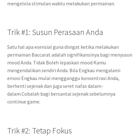
mengelola stimulan waktu melakukan permainan.
Trik #1: Susun Perasaan Anda
Satu hal apa esensial guna diingat ketika melakukan
permainan Baccarat adalah signifikansinya bagi menyusun
mood Anda. Tidak Boleh lepaskan mood Kamu
mengendalikan sendiri Anda. Bila Engkau mengalami
emosi Engkau mulai mengganggu konsentrasi Anda,
berhenti sejenak dan juga seret nafas dalam-
dalam.Cobalah bagi bersantai sejenak sebelumnya
continue game.
Trik #2: Tetap Fokus