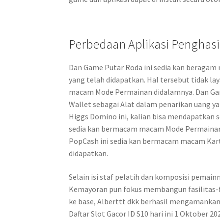
Perbedaan Aplikasi Penghasi
Dan Game Putar Roda ini sedia kan beragam 
yang telah didapatkan. Hal tersebut tidak l
macam Mode Permainan didalamnya. Dan Gam
Wallet sebagai Alat dalam penarikan uang y
Higgs Domino ini, kalian bisa mendapatkan 
sedia kan bermacam macam Mode Permainan, s
PopCash ini sedia kan bermacam macam Kartu
didapatkan.
Selain isi staf pelatih dan komposisi pem
Kemayoran pun fokus membangun fasilitas
ke base, Alberttt dkk berhasil mengamanka
Daftar Slot Gacor ID S10 hari ini 1 Oktober 