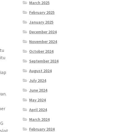
March 2025
February 2025
January 2025
December 2024
November 2024
tu
October 2024
itu
September 2024
August 2024
tiap
July 2024
June 2024
wan.
May 2024
ber
April 2024
March 2024
PG
February 2024
slot