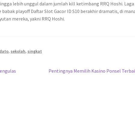
ngga lebih unggul dalam jumlah kill ketimbang RRQ Hoshi. Laga
babak playoff Daftar Slot Gacor ID S10 berakhir dramatis, di man
utan mereka, yakni RRQ Hoshi.
idato
,
sekolah
,
singkat
Next
Mengulas
Pentingnya Memilih Kasino Ponsel Terba
post: