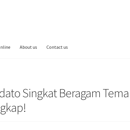
Online
About us
Contact us
dato Singkat Beragam Tema
ngkap!