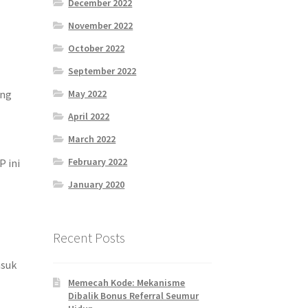
December 2022
November 2022
October 2022
September 2022
May 2022
ang
April 2022
March 2022
February 2022
 ini
January 2020
Recent Posts
asuk
i
Memecah Kode: Mekanisme
Dibalik Bonus Referral Seumur