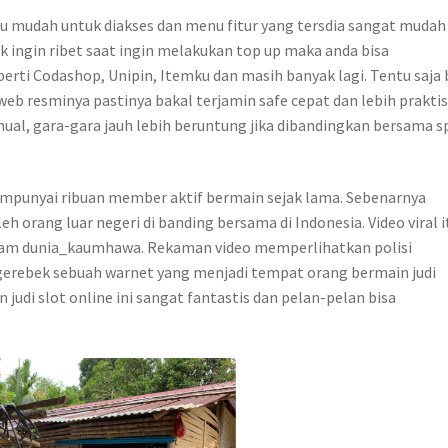
lu mudah untuk diakses dan menu fitur yang tersdia sangat mudah
 ingin ribet saat ingin melakukan top up maka anda bisa
rti Codashop, Unipin, Itemku dan masih banyak lagi. Tentu saja 
web resminya pastinya bakal terjamin safe cepat dan lebih praktis
ual, gara-gara jauh lebih beruntung jika dibandingkan bersama s
mpunyai ribuan member aktif bermain sejak lama. Sebenarnya
eh orang luar negeri di banding bersama di Indonesia. Video viral i
agram dunia_kaumhawa. Rekaman video memperlihatkan polisi
erebek sebuah warnet yang menjadi tempat orang bermain judi
 judi slot online ini sangat fantastis dan pelan-pelan bisa