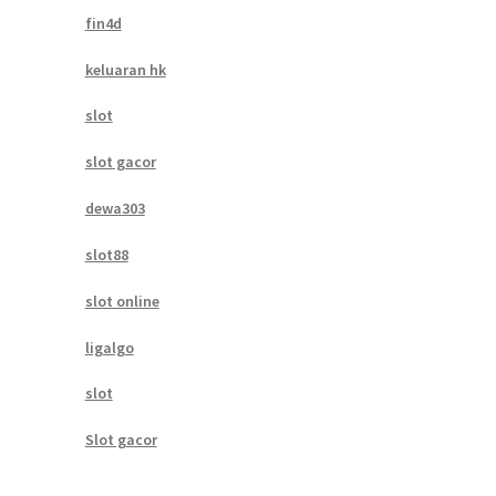
fin4d
keluaran hk
slot
slot gacor
dewa303
slot88
slot online
ligalgo
slot
Slot gacor