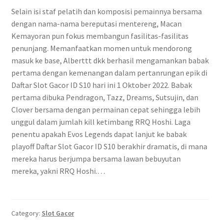
Selain isi staf pelatih dan komposisi pemainnya bersama
dengan nama-nama bereputasi mentereng, Macan
Kemayoran pun fokus membangun fasilitas-fasilitas
penunjang. Memanfaatkan momen untuk mendorong
masuk ke base, Alberttt dkk berhasil mengamankan babak
pertama dengan kemenangan dalam pertanrungan epik di
Daftar Slot Gacor ID S10 hari ini 1 Oktober 2022. Babak
pertama dibuka Pendragon, Tazz, Dreams, Sutsujin, dan
Clover bersama dengan permainan cepat sehingga lebih
unggul dalam jumlah kill ketimbang RRQ Hoshi. Laga
penentu apakah Evos Legends dapat lanjut ke babak
playoff Daftar Slot Gacor ID S10 berakhir dramatis, di mana
mereka harus berjumpa bersama lawan bebuyutan
mereka, yakni RRQ Hoshi.…
Category:
Slot Gacor