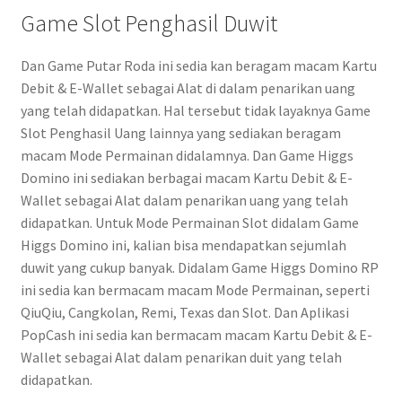
Game Slot Penghasil Duwit
Dan Game Putar Roda ini sedia kan beragam macam Kartu
Debit & E-Wallet sebagai Alat di dalam penarikan uang
yang telah didapatkan. Hal tersebut tidak layaknya Game
Slot Penghasil Uang lainnya yang sediakan beragam
macam Mode Permainan didalamnya. Dan Game Higgs
Domino ini sediakan berbagai macam Kartu Debit & E-
Wallet sebagai Alat dalam penarikan uang yang telah
didapatkan. Untuk Mode Permainan Slot didalam Game
Higgs Domino ini, kalian bisa mendapatkan sejumlah
duwit yang cukup banyak. Didalam Game Higgs Domino RP
ini sedia kan bermacam macam Mode Permainan, seperti
QiuQiu, Cangkolan, Remi, Texas dan Slot. Dan Aplikasi
PopCash ini sedia kan bermacam macam Kartu Debit & E-
Wallet sebagai Alat dalam penarikan duit yang telah
didapatkan.