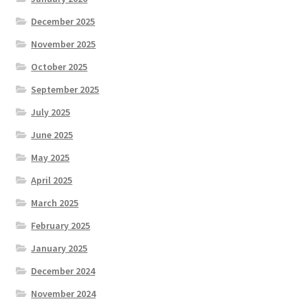
December 2025
November 2025
October 2025
September 2025
July 2025
June 2025
May 2025
April 2025
March 2025
February 2025
January 2025
December 2024
November 2024