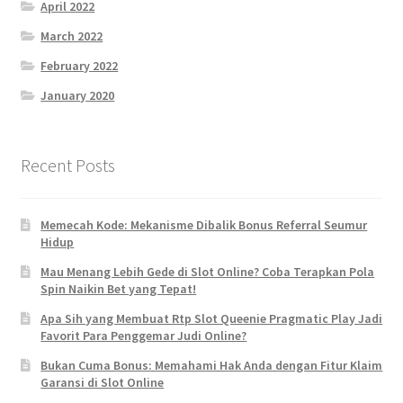
April 2022
March 2022
February 2022
January 2020
Recent Posts
Memecah Kode: Mekanisme Dibalik Bonus Referral Seumur
Hidup
Mau Menang Lebih Gede di Slot Online? Coba Terapkan Pola
Spin Naikin Bet yang Tepat!
Apa Sih yang Membuat Rtp Slot Queenie Pragmatic Play Jadi
Favorit Para Penggemar Judi Online?
Bukan Cuma Bonus: Memahami Hak Anda dengan Fitur Klaim
Garansi di Slot Online