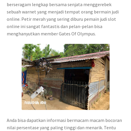
berseragam lengkap bersama senjata menggerebek
sebuah warnet yang menjadi tempat orang bermain judi
online. Petir merah yang sering diburu pemain judi slot
online ini sangat fantastis dan pelan-pelan bisa
menghanyutkan member Gates Of Olympus.
Anda bisa dapatkan informasi bermacam macam bocoran
nilai persentase yang paling tinggi dan menarik. Tentu