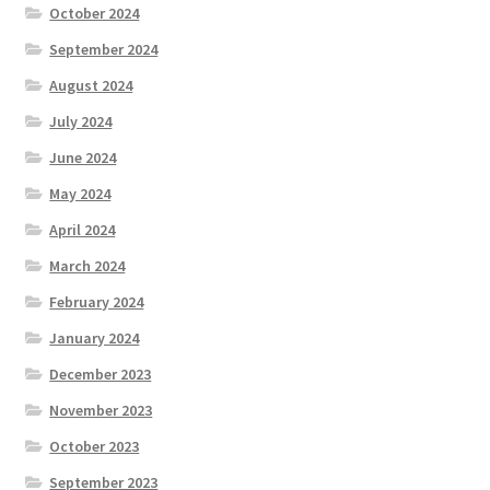
October 2024
September 2024
August 2024
July 2024
June 2024
May 2024
April 2024
March 2024
February 2024
January 2024
December 2023
November 2023
October 2023
September 2023