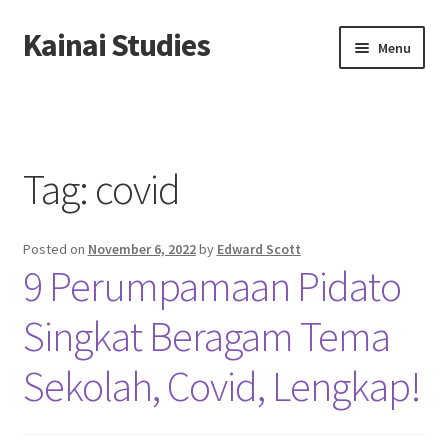
Kainai Studies
Skip
Skip
Menu
to
to
navigation
content
Home
About us
Tag:
covid
Contact us
Posted on
November 6, 2022
by
Edward Scott
Privacy Policy
9 Perumpamaan Pidato
Singkat Beragam Tema
Sekolah, Covid, Lengkap!