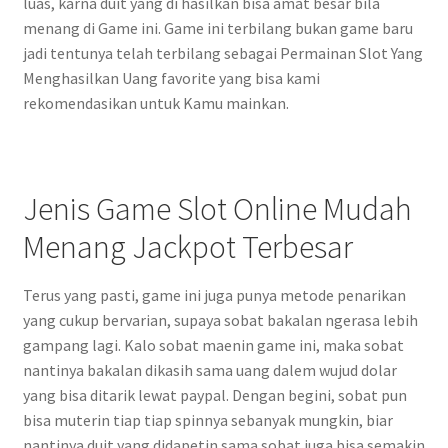
luas, karna duit yang di hasilkan bisa amat besar bila
menang di Game ini. Game ini terbilang bukan game baru
jadi tentunya telah terbilang sebagai Permainan Slot Yang
Menghasilkan Uang favorite yang bisa kami
rekomendasikan untuk Kamu mainkan.
Jenis Game Slot Online Mudah
Menang Jackpot Terbesar
Terus yang pasti, game ini juga punya metode penarikan
yang cukup bervarian, supaya sobat bakalan ngerasa lebih
gampang lagi. Kalo sobat maenin game ini, maka sobat
nantinya bakalan dikasih sama uang dalem wujud dolar
yang bisa ditarik lewat paypal. Dengan begini, sobat pun
bisa muterin tiap tiap spinnya sebanyak mungkin, biar
nantinya duit yang didapetin sama sobat juga bisa semakin