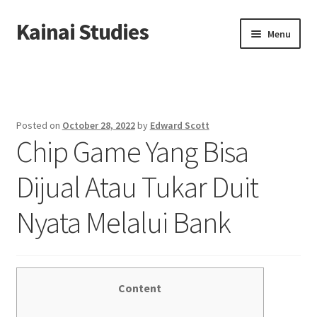
Kainai Studies
Skip
Skip
Menu
to
to
navigation
content
Home
About us
Posted on
October 28, 2022
by
Edward Scott
Chip Game Yang Bisa
Contact us
Dijual Atau Tukar Duit
Privacy Policy
Nyata Melalui Bank
Content