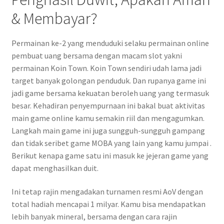
& Membayar?
Permainan ke-2 yang menduduki selaku permainan online
pembuat uang bersama dengan macam slot yakni
permainan Koin Town. Koin Town sendiri udah lama jadi
target banyak golongan penduduk. Dan rupanya game ini
jadi game bersama kekuatan beroleh uang yang termasuk
besar. Kehadiran penyempurnaan ini bakal buat aktivitas
main game online kamu semakin riil dan mengagumkan.
Langkah main game ini juga sungguh-sungguh gampang
dan tidak seribet game MOBA yang lain yang kamu jumpai .
Berikut kenapa game satu ini masuk ke jejeran game yang
dapat menghasilkan duit.
Ini tetap rajin mengadakan turnamen resmi AoV dengan
total hadiah mencapai 1 milyar. Kamu bisa mendapatkan
lebih banyak mineral, bersama dengan cara rajin