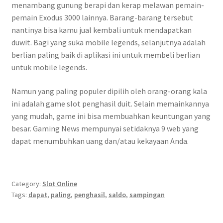
menambang gunung berapi dan kerap melawan pemain-
pemain Exodus 3000 lainnya. Barang-barang tersebut
nantinya bisa kamu jual kembali untuk mendapatkan
duwit. Bagi yang suka mobile legends, selanjutnya adalah
berlian paling baik di aplikasi ini untuk membeli berlian
untuk mobile legends.
Namun yang paling populer dipilih oleh orang-orang kala
ini adalah game slot penghasil duit. Selain memainkannya
yang mudah, game ini bisa membuahkan keuntungan yang
besar. Gaming News mempunyai setidaknya 9 web yang
dapat menumbuhkan uang dan/atau kekayaan Anda.
Category:
Slot Online
Tags:
dapat
,
paling
,
penghasil
,
saldo
,
sampingan