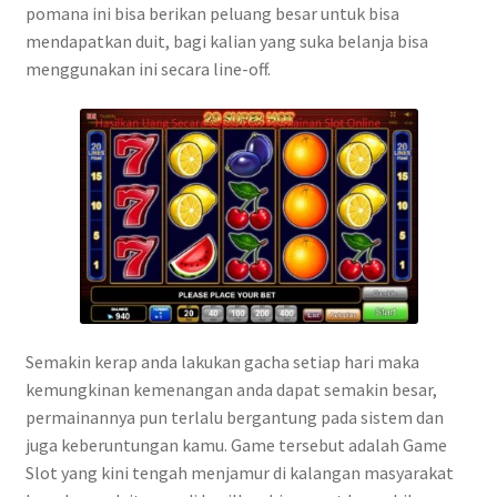
pomana ini bisa berikan peluang besar untuk bisa
mendapatkan duit, bagi kalian yang suka belanja bisa
menggunakan ini secara line-off.
Semakin kerap anda lakukan gacha setiap hari maka
kemungkinan kemenangan anda dapat semakin besar,
permainannya pun terlalu bergantung pada sistem dan
juga keberuntungan kamu. Game tersebut adalah Game
Slot yang kini tengah menjamur di kalangan masyarakat