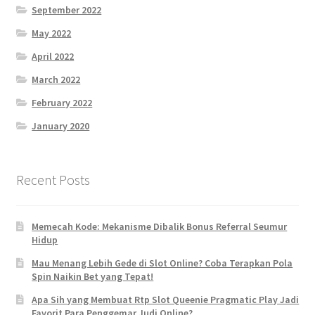
September 2022
May 2022
April 2022
March 2022
February 2022
January 2020
Recent Posts
Memecah Kode: Mekanisme Dibalik Bonus Referral Seumur
Hidup
Mau Menang Lebih Gede di Slot Online? Coba Terapkan Pola
Spin Naikin Bet yang Tepat!
Apa Sih yang Membuat Rtp Slot Queenie Pragmatic Play Jadi
Favorit Para Penggemar Judi Online?