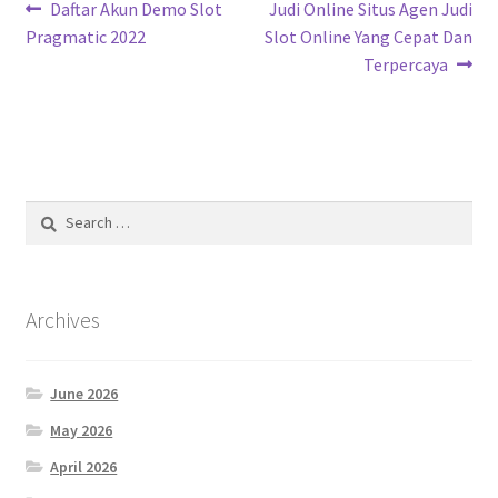
Post
Previous
Next
Daftar Akun Demo Slot
Judi Online Situs Agen Judi
post:
post:
Pragmatic 2022
Slot Online Yang Cepat Dan
navigation
Terpercaya
Search
for:
Archives
June 2026
May 2026
April 2026