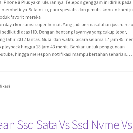
iPhone 8 Plus yakni ukurannya. Telepon genggam ini dirilis pada
k membelinya. Selain itu, para spesialis dan penulis konten kami j
duk favorit mereka.
 daya konsumsi super hemat. Yang jadi permasalahan justru reso
sedikit di atas HD. Dengan bentang layarnya yang cukup lebar,
g lahir 2012 lantas. Mulai dari waktu bicara selama 17 jam 45 men
eo playback hingga 18 jam 43 menit. Bahkan untuk penggunaan
outube, hingga merespon notifikasi mampu bertahan seharian.…
fikasi
an Ssd Sata Vs Ssd Nvme Vs