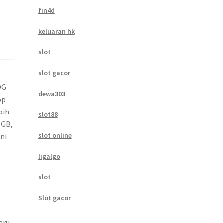
fin4d
keluaran hk
slot
slot gacor
OG
dewa303
op
bih
slot88
6GB,
slot online
ni
ligalgo
I
slot
Slot gacor
aru