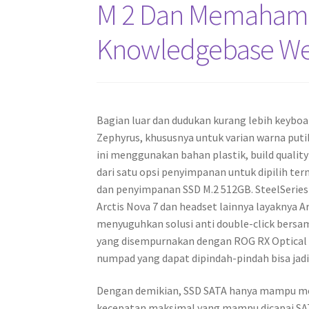
M 2 Dan Memahami 
Knowledgebase Web
Bagian luar dan dudukan kurang lebih keybo
Zephyrus, khususnya untuk varian warna put
ini menggunakan bahan plastik, build quality
dari satu opsi penyimpanan untuk dipilih t
dan penyimpanan SSD M.2 512GB. SteelSeries 
Arctis Nova 7 dan headset lainnya layaknya
menyuguhkan solusi anti double-click bersam
yang disempurnakan dengan ROG RX Optical sw
numpad yang dapat dipindah-pindah bisa jad
Dengan demikian, SSD SATA hanya mampu me
kecepatan maksimal yang mampu dicapai SA