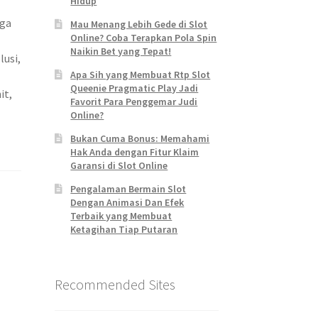
Hidup
uga
Mau Menang Lebih Gede di Slot
Online? Coba Terapkan Pola Spin
Naikin Bet yang Tepat!
lusi,
Apa Sih yang Membuat Rtp Slot
Queenie Pragmatic Play Jadi
it,
Favorit Para Penggemar Judi
Online?
Bukan Cuma Bonus: Memahami
Hak Anda dengan Fitur Klaim
Garansi di Slot Online
Pengalaman Bermain Slot
Dengan Animasi Dan Efek
Terbaik yang Membuat
Ketagihan Tiap Putaran
Recommended Sites