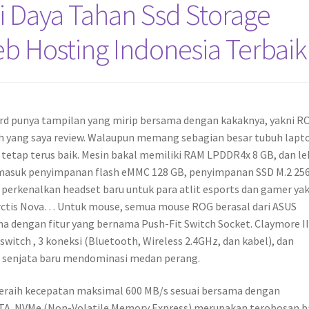
Daya Tahan Ssd Storage
 Hosting Indonesia Terbaik
ard punya tampilan yang mirip bersama dengan kakaknya, yakni R
ih yang saya review. Walaupun memang sebagian besar tubuh lapt
 tetap terus baik. Mesin bakal memiliki RAM LPDDR4x 8 GB, dan le
ermasuk penyimpanan flash eMMC 128 GB, penyimpanan SSD M.2 25
perkenalkan headset baru untuk para atlit esports dan gamer yak
 Arctis Nova… Untuk mouse, semua mouse ROG berasal dari ASUS
a dengan fitur yang bernama Push-Fit Switch Socket. Claymore I
itch , 3 koneksi (Bluetooth, Wireless 2.4GHz, dan kabel), dan
i senjata baru mendominasi medan perang.
raih kecepatan maksimal 600 MB/s sesuai bersama dengan
TA. NVMe (Non-Volatile Memory Express) merupakan terobosan b