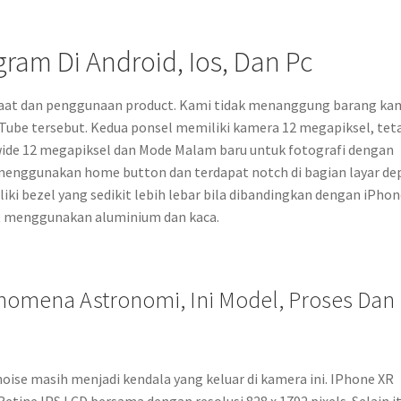
gram Di Android, Ios, Dan Pc
nfaat dan penggunaan product. Kami tidak menanggung barang ka
Tube tersebut. Kedua ponsel memiliki kamera 12 megapiksel, tet
ide 12 megapiksel dan Mode Malam baru untuk fotografi dengan
menggunakan home button dan terdapat notch di bagian layar de
iliki bezel yang sedikit lebih lebar bila dibandingkan dengan iPhon
XR menggunakan aluminium dan kaca.
nomena Astronomi, Ini Model, Proses Dan
oise masih menjadi kendala yang keluar di kamera ini. IPhone XR
Retine IPS LCD bersama dengan resolusi 828 x 1792 pixels. Selain it