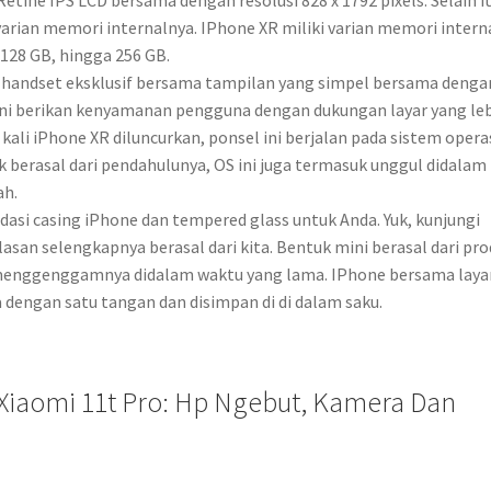
 varian memori internalnya. IPhone XR miliki varian memori intern
 128 GB, hingga 256 GB.
 handset eksklusif bersama tampilan yang simpel bersama denga
XR ini berikan kenyamanan pengguna dengan dukungan layar yang le
kali iPhone XR diluncurkan, ponsel ini berjalan pada sistem opera
ik berasal dari pendahulunya, OS ini juga termasuk unggul didalam
ah.
asi casing iPhone dan tempered glass untuk Anda. Yuk, kunjungi
lasan selengkapnya berasal dari kita. Bentuk mini berasal dari pr
menggenggamnya didalam waktu yang lama. IPhone bersama laya
 dengan satu tangan dan disimpan di di dalam saku.
Xiaomi 11t Pro: Hp Ngebut, Kamera Dan