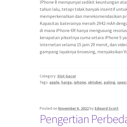
IPhone 8 mempunyai sedikit keuntungan atas 
tahun lalu, tetapi tidak banyak insentif untu
memperkenalkan dan merekomendasikan pro
Kapasitas baterainya meraih 2942 mAh dengan
di mana iPhone XR hanya mengusung resolusi 
kerapatan pikselnya cuma setara iPhone 5 yan
internetan selama 15 jam 29 menit, dan vid
gampang layaknya browsing, menyaksikan Y
Category:
Slot Gacor
Tags:
apple
,
harga
,
iphone
,
oktober
,
paling
,
spesi
Posted on
November 6, 2022
by
Edward Scott
Pengertian Perbeda