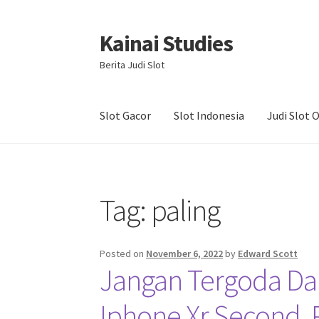
Kainai Studies
Skip
Skip
to
to
Berita Judi Slot
navigation
content
Slot Gacor
Slot Indonesia
Judi Slot 
Home
About us
Contact us
Privacy Policy
Tag:
paling
Posted on
November 6, 2022
by
Edward Scott
Jangan Tergoda Dar
Iphone Xr Second, 