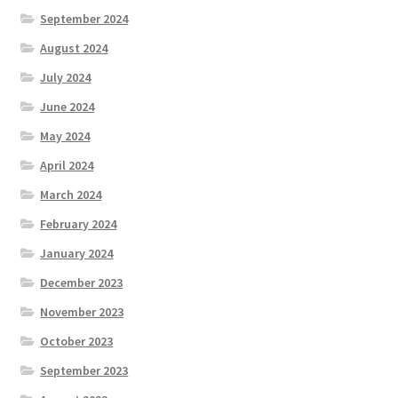
September 2024
August 2024
July 2024
June 2024
May 2024
April 2024
March 2024
February 2024
January 2024
December 2023
November 2023
October 2023
September 2023