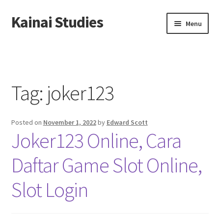
Kainai Studies
Skip
Skip
Menu
to
to
navigation
content
Home
About us
Tag:
joker123
Contact us
Posted on
November 1, 2022
by
Edward Scott
Privacy Policy
Joker123 Online, Cara
Daftar Game Slot Online,
Slot Login