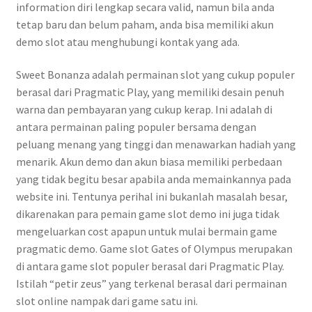
information diri lengkap secara valid, namun bila anda
tetap baru dan belum paham, anda bisa memiliki akun
demo slot atau menghubungi kontak yang ada.
Sweet Bonanza adalah permainan slot yang cukup populer
berasal dari Pragmatic Play, yang memiliki desain penuh
warna dan pembayaran yang cukup kerap. Ini adalah di
antara permainan paling populer bersama dengan
peluang menang yang tinggi dan menawarkan hadiah yang
menarik. Akun demo dan akun biasa memiliki perbedaan
yang tidak begitu besar apabila anda memainkannya pada
website ini. Tentunya perihal ini bukanlah masalah besar,
dikarenakan para pemain game slot demo ini juga tidak
mengeluarkan cost apapun untuk mulai bermain game
pragmatic demo. Game slot Gates of Olympus merupakan
di antara game slot populer berasal dari Pragmatic Play.
Istilah “petir zeus” yang terkenal berasal dari permainan
slot online nampak dari game satu ini.