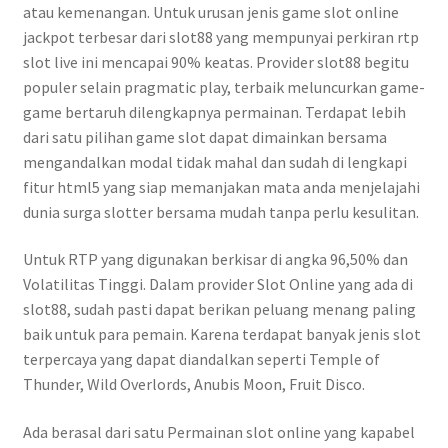
atau kemenangan. Untuk urusan jenis game slot online
jackpot terbesar dari slot88 yang mempunyai perkiran rtp
slot live ini mencapai 90% keatas. Provider slot88 begitu
populer selain pragmatic play, terbaik meluncurkan game-
game bertaruh dilengkapnya permainan. Terdapat lebih
dari satu pilihan game slot dapat dimainkan bersama
mengandalkan modal tidak mahal dan sudah di lengkapi
fitur html5 yang siap memanjakan mata anda menjelajahi
dunia surga slotter bersama mudah tanpa perlu kesulitan.
Untuk RTP yang digunakan berkisar di angka 96,50% dan
Volatilitas Tinggi. Dalam provider Slot Online yang ada di
slot88, sudah pasti dapat berikan peluang menang paling
baik untuk para pemain. Karena terdapat banyak jenis slot
terpercaya yang dapat diandalkan seperti Temple of
Thunder, Wild Overlords, Anubis Moon, Fruit Disco.
Ada berasal dari satu Permainan slot online yang kapabel