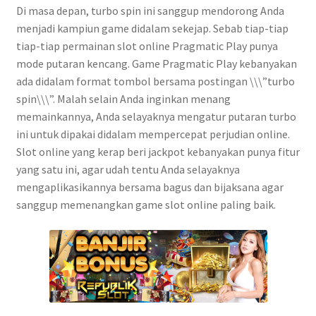
Di masa depan, turbo spin ini sanggup mendorong Anda
menjadi kampiun game didalam sekejap. Sebab tiap-tiap
tiap-tiap permainan slot online Pragmatic Play punya
mode putaran kencang. Game Pragmatic Play kebanyakan
ada didalam format tombol bersama postingan \\\”turbo
spin\\\”. Malah selain Anda inginkan menang
memainkannya, Anda selayaknya mengatur putaran turbo
ini untuk dipakai didalam mempercepat perjudian online.
Slot online yang kerap beri jackpot kebanyakan punya fitur
yang satu ini, agar udah tentu Anda selayaknya
mengaplikasikannya bersama bagus dan bijaksana agar
sanggup memenangkan game slot online paling baik.