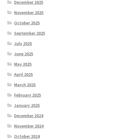
December 2025
November 2025
October 2025
September 2025
July 2025
June 2025
May 2025
April 2025
March 2025
February 2025
January 2025
December 2024
November 2024
October 2024