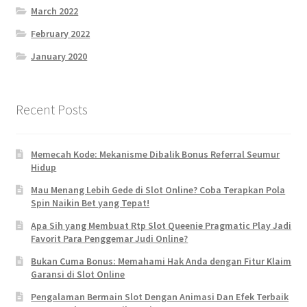
March 2022
February 2022
January 2020
Recent Posts
Memecah Kode: Mekanisme Dibalik Bonus Referral Seumur
Hidup
Mau Menang Lebih Gede di Slot Online? Coba Terapkan Pola
Spin Naikin Bet yang Tepat!
Apa Sih yang Membuat Rtp Slot Queenie Pragmatic Play Jadi
Favorit Para Penggemar Judi Online?
Bukan Cuma Bonus: Memahami Hak Anda dengan Fitur Klaim
Garansi di Slot Online
Pengalaman Bermain Slot Dengan Animasi Dan Efek Terbaik