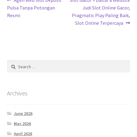
Post
Agen Web Slot Deposit
Slot Gacor » Daftar 8 Website
post:
post:
Pulsa Tanpa Potongan
Judi Slot Online Gacor,
navigation
Resmi
Pragmatic Play Paling Baik,
Slot Online Terpercaya
Search
for:
Archives
June 2026
May 2026
April 2026