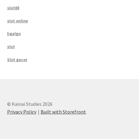
slot88
slot online
ligalgo
slot
Slot gacor
© Kainai Studies 2026
Privacy Policy
Built with Storefront
.