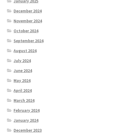
January 2025
December 2024
November 2024
October 2024
September 2024
August 2024
July 2024
June 2024
May 2024
April 2024
March 2024
February 2024
January 2024
December 2023