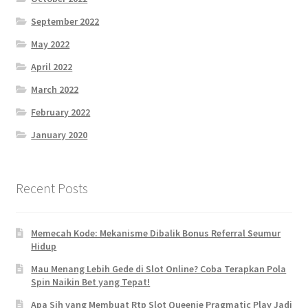
September 2022
May 2022
April 2022
March 2022
February 2022
January 2020
Recent Posts
Memecah Kode: Mekanisme Dibalik Bonus Referral Seumur
Hidup
Mau Menang Lebih Gede di Slot Online? Coba Terapkan Pola
Spin Naikin Bet yang Tepat!
Apa Sih yang Membuat Rtp Slot Queenie Pragmatic Play Jadi