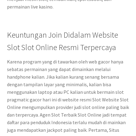
permainan live kasino.
Keuntungan Join Didalam Website
Slot Slot Online Resmi Terpercaya
Karena program yang di tawarkan oleh web gacor hanya
sebatas permainan yang dapat dimainkan melalui
handphone kalian. Jika kalian kurang senang bersama
dengan tampilan layar yang minimalis, kalian bisa
menggunakan laptop atau PC kalian untuk bermain slot
pragmatic gacor hari ini di website resmi Slot Website Slot
Online mengumpulkan provider judi slot online paling baik
dan terpercaya. Agen Slot Terbaik Slot Online jadi tempat
daftar para penduduk Indonesia terlalu mudah di mainkan
juga mendapatkan jackpot paling baik. Pertama, Situs