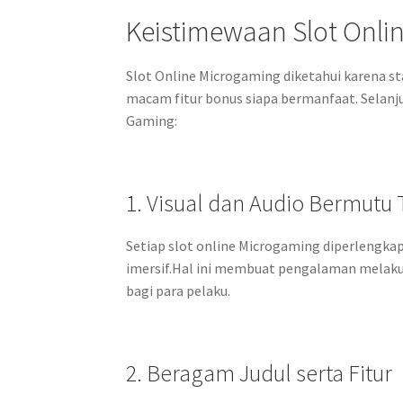
Keistimewaan Slot Onli
Slot Online Microgaming diketahui karena st
macam fitur bonus siapa bermanfaat. Selanju
Gaming:
1. Visual dan Audio Bermutu 
Setiap slot online Microgaming diperlengk
imersif.Hal ini membuat pengalaman melak
bagi para pelaku.
2. Beragam Judul serta Fitur