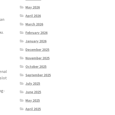
May 2026
i
April 2026
aan
March 2026
u.
February 2026
January 2026
December 2025
November 2025
October 2025
enal
September 2025
slot
July 2025
ng-
June 2025
May 2025
April 2025