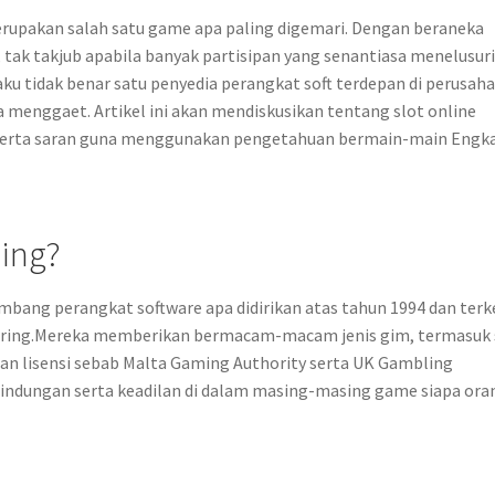
 merupakan salah satu game apa paling digemari. Dengan beraneka
tak takjub apabila banyak partisipan yang senantiasa menelusur
ku tidak benar satu penyedia perangkat soft terdepan di perusah
a menggaet. Artikel ini akan mendiskusikan tentang slot online
 serta saran guna menggunakan pengetahuan bermain-main Engka
ing?
ang perangkat software apa didirikan atas tahun 1994 dan terk
 daring.Mereka memberikan bermacam-macam jenis gim, termasuk 
gan lisensi sebab Malta Gaming Authority serta UK Gambling
ndungan serta keadilan di dalam masing-masing game siapa ora