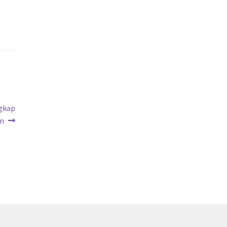
ngkap
n