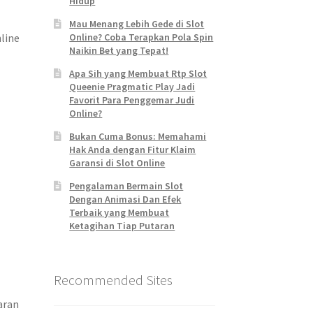
Hidup
Mau Menang Lebih Gede di Slot
line
Online? Coba Terapkan Pola Spin
Naikin Bet yang Tepat!
Apa Sih yang Membuat Rtp Slot
Queenie Pragmatic Play Jadi
Favorit Para Penggemar Judi
Online?
Bukan Cuma Bonus: Memahami
Hak Anda dengan Fitur Klaim
Garansi di Slot Online
Pengalaman Bermain Slot
Dengan Animasi Dan Efek
Terbaik yang Membuat
Ketagihan Tiap Putaran
Recommended Sites
aran