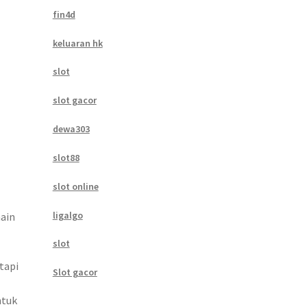
fin4d
keluaran hk
slot
slot gacor
dewa303
slot88
slot online
ligalgo
main
slot
tapi
Slot gacor
ntuk