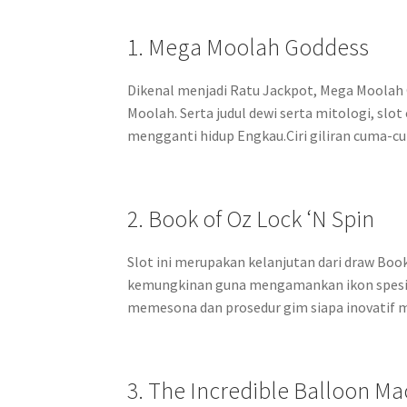
1. Mega Moolah Goddess
Dikenal menjadi Ratu Jackpot, Mega Moolah 
Moolah. Serta judul dewi serta mitologi, sl
mengganti hidup Engkau.Ciri giliran cuma-c
2. Book of Oz Lock ‘N Spin
Slot ini merupakan kelanjutan dari draw Book 
kemungkinan guna mengamankan ikon spesifi
memesona dan prosedur gim siapa inovatif me
3. The Incredible Balloon M