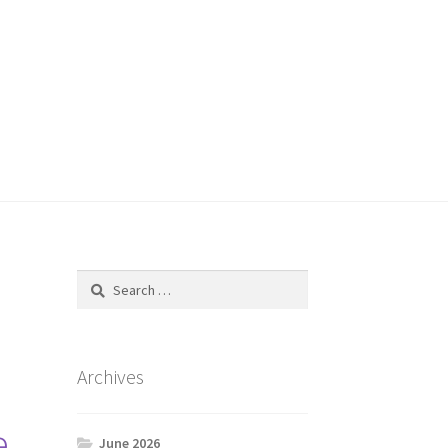
Search
for:
Archives
e
June 2026