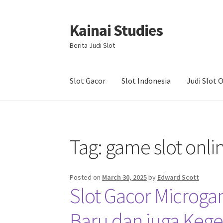
Kainai Studies
Skip
Skip
to
to
Berita Judi Slot
navigation
content
Slot Gacor
Slot Indonesia
Judi Slot 
Home
About us
Contact us
Privacy Policy
Tag:
game slot onli
Posted on
March 30, 2025
by
Edward Scott
Slot Gacor Microg
Baru dan juga Kege