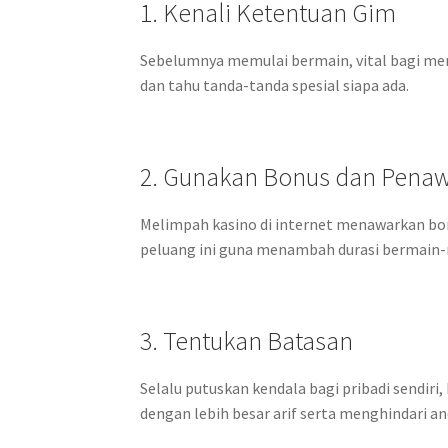
1. Kenali Ketentuan Gim
Sebelumnya memulai bermain, vital bagi meng
dan tahu tanda-tanda spesial siapa ada.
2. Gunakan Bonus dan Pena
Melimpah kasino di internet menawarkan bo
peluang ini guna menambah durasi bermain-
3. Tentukan Batasan
Selalu putuskan kendala bagi pribadi sendir
dengan lebih besar arif serta menghindari a