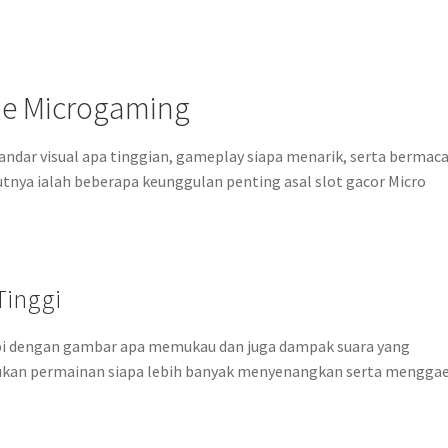
ne Microgaming
andar visual apa tinggian, gameplay siapa menarik, serta bermac
tnya ialah beberapa keunggulan penting asal slot gacor Micro
Tinggi
api dengan gambar apa memukau dan juga dampak suara yang
ukan permainan siapa lebih banyak menyenangkan serta mengga