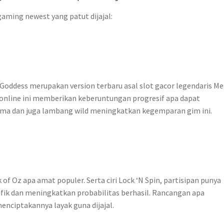
gaming newest yang patut dijajal:
Goddess merupakan version terbaru asal slot gacor legendaris M
ot online ini memberikan keberuntungan progresif apa dapat
uma dan juga lambang wild meningkatkan kegemparan gim ini.
of Oz apa amat populer. Serta ciri Lock ‘N Spin, partisipan punya
k dan meningkatkan probabilitas berhasil. Rancangan apa
nciptakannya layak guna dijajal.