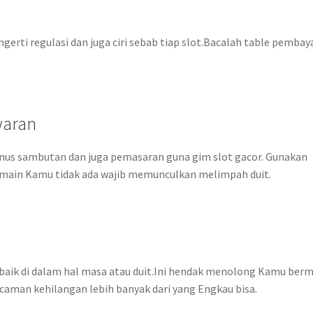
erti regulasi dan juga ciri sebab tiap slot.Bacalah table pembay
waran
nus sambutan dan juga pemasaran guna gim slot gacor. Gunakan
main Kamu tidak ada wajib memunculkan melimpah duit.
i, baik di dalam hal masa atau duit.Ini hendak menolong Kamu ber
ncaman kehilangan lebih banyak dari yang Engkau bisa.