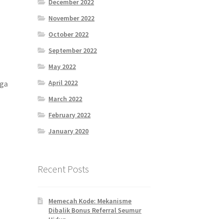
December 2022
November 2022
October 2022
September 2022
May 2022
April 2022
ega
March 2022
February 2022
January 2020
Recent Posts
Memecah Kode: Mekanisme
Dibalik Bonus Referral Seumur