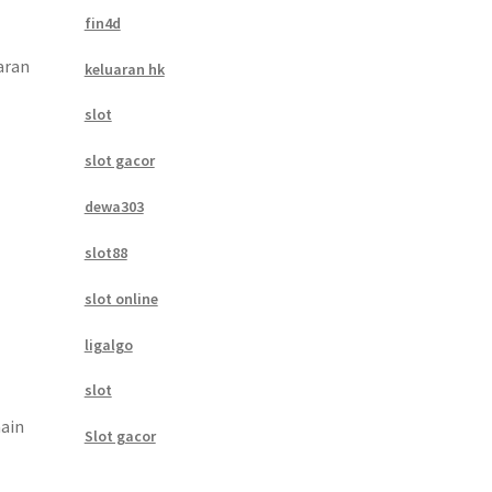
fin4d
aran
keluaran hk
slot
slot gacor
dewa303
slot88
slot online
ligalgo
slot
main
Slot gacor