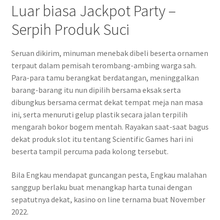
Luar biasa Jackpot Party –
Serpih Produk Suci
Seruan dikirim, minuman menebak dibeli beserta ornamen
terpaut dalam pemisah terombang-ambing warga sah.
Para-para tamu berangkat berdatangan, meninggalkan
barang-barang itu nun dipilih bersama eksak serta
dibungkus bersama cermat dekat tempat meja nan masa
ini, serta menuruti gelup plastik secara jalan terpilih
mengarah bokor bogem mentah. Rayakan saat-saat bagus
dekat produk slot itu tentang Scientific Games hari ini
beserta tampil percuma pada kolong tersebut.
Bila Engkau mendapat guncangan pesta, Engkau malahan
sanggup berlaku buat menangkap harta tunai dengan
sepatutnya dekat, kasino on line ternama buat November
2022.