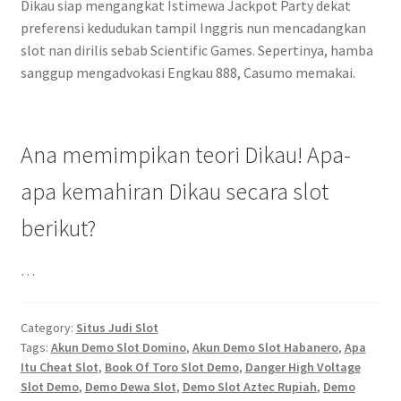
Dikau siap mengangkat Istimewa Jackpot Party dekat
preferensi kedudukan tampil Inggris nun mencadangkan
slot nan dirilis sebab Scientific Games. Sepertinya, hamba
sanggup mengadvokasi Engkau 888, Casumo memakai.
Ana memimpikan teori Dikau! Apa-
apa kemahiran Dikau secara slot
berikut?
…
Category:
Situs Judi Slot
Tags:
Akun Demo Slot Domino
,
Akun Demo Slot Habanero
,
Apa
Itu Cheat Slot
,
Book Of Toro Slot Demo
,
Danger High Voltage
Slot Demo
,
Demo Dewa Slot
,
Demo Slot Aztec Rupiah
,
Demo