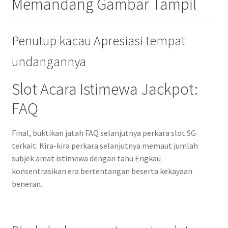
Memandang Gambar Tampil
Penutup kacau Apresiasi tempat
undangannya
Slot Acara Istimewa Jackpot:
FAQ
Final, buktikan jatah FAQ selanjutnya perkara slot SG
terkait. Kira-kira perkara selanjutnya memaut jumlah
subjek amat istimewa dengan tahu Engkau
konsentrasikan era bertentangan beserta kekayaan
beneran.