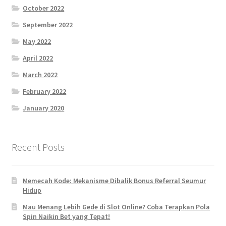
October 2022
September 2022
May 2022
April 2022
March 2022
February 2022
January 2020
Recent Posts
Memecah Kode: Mekanisme Dibalik Bonus Referral Seumur
Hidup
Mau Menang Lebih Gede di Slot Online? Coba Terapkan Pola
Spin Naikin Bet yang Tepat!