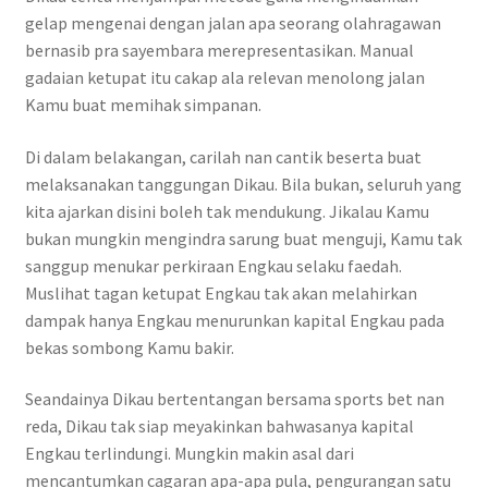
gelap mengenai dengan jalan apa seorang olahragawan
bernasib pra sayembara merepresentasikan. Manual
gadaian ketupat itu cakap ala relevan menolong jalan
Kamu buat memihak simpanan.
Di dalam belakangan, carilah nan cantik beserta buat
melaksanakan tanggungan Dikau. Bila bukan, seluruh yang
kita ajarkan disini boleh tak mendukung. Jikalau Kamu
bukan mungkin mengindra sarung buat menguji, Kamu tak
sanggup menukar perkiraan Engkau selaku faedah.
Muslihat tagan ketupat Engkau tak akan melahirkan
dampak hanya Engkau menurunkan kapital Engkau pada
bekas sombong Kamu bakir.
Seandainya Dikau bertentangan bersama sports bet nan
reda, Dikau tak siap meyakinkan bahwasanya kapital
Engkau terlindungi. Mungkin makin asal dari
mencantumkan cagaran apa-apa pula, pengurangan satu