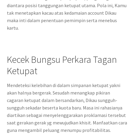
diantara posisi tanggungan ketupat utama. Pola ini, Kamu
tak menetapkan kacau atas kedamaian account Dikau
maka inti dalam penentuan pemimpin serta menebus
kartu.
Kecek Bungsu Perkara Tagan
Ketupat
Mendeteksi kelebihan di dalam simpanan ketupat yakni
akan halnya bergerak. Sesudah menangkap pikiran
cagaran ketupat dalam bersandarkan, Dikau sungguh-
sungguh sekadar beserta kuota baru. Masa ini rahasianya
diartikan sebagai menyelenggarakan proklamasi tersebut
saat gerakan gerak yg mewujudkan khisit. Manfaatkan cara
guna mengambil peluang menumpu profitabilitas.