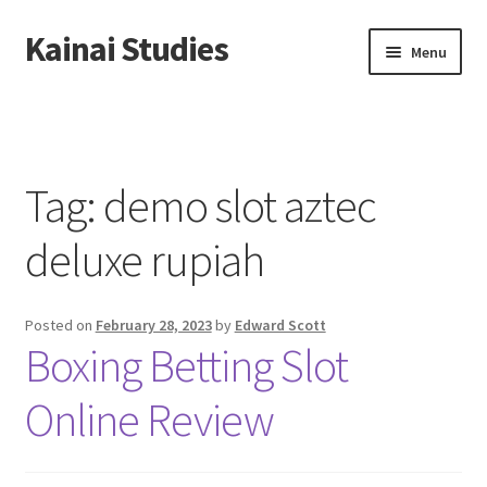
Kainai Studies
Skip
Skip
Menu
to
to
navigation
content
Home
About us
Tag:
demo slot aztec
Contact us
deluxe rupiah
Privacy Policy
Posted on
February 28, 2023
by
Edward Scott
Boxing Betting Slot
Online Review