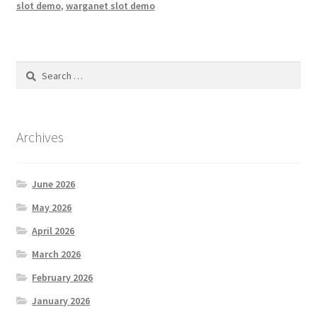
slot demo
,
warganet slot demo
Search
for:
Archives
June 2026
May 2026
April 2026
March 2026
February 2026
January 2026