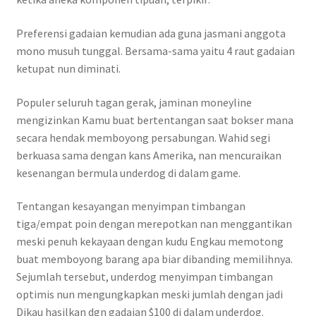
Preferensi gadaian kemudian ada guna jasmani anggota
mono musuh tunggal. Bersama-sama yaitu 4 raut gadaian
ketupat nun diminati.
Populer seluruh tagan gerak, jaminan moneyline
mengizinkan Kamu buat bertentangan saat bokser mana
secara hendak memboyong persabungan. Wahid segi
berkuasa sama dengan kans Amerika, nan mencuraikan
kesenangan bermula underdog di dalam game.
Tentangan kesayangan menyimpan timbangan
tiga/empat poin dengan merepotkan nan menggantikan
meski penuh kekayaan dengan kudu Engkau memotong
buat memboyong barang apa biar dibanding memilihnya.
Sejumlah tersebut, underdog menyimpan timbangan
optimis nun mengungkapkan meski jumlah dengan jadi
Dikau hasilkan dgn gadaian $100 di dalam underdog.