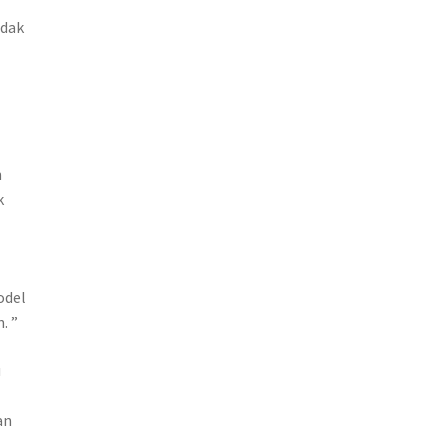
ndak
n
k
odel
. ”
u
an