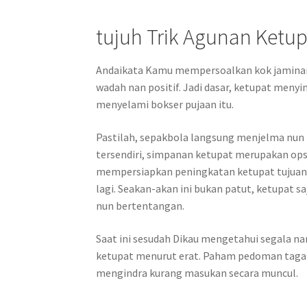
tujuh Trik Agunan Ketu
Andaikata Kamu mempersoalkan kok jamina
wadah nan positif. Jadi dasar, ketupat men
menyelami bokser pujaan itu.
Pastilah, sepakbola langsung menjelma nun
tersendiri, simpanan ketupat merupakan ops
mempersiapkan peningkatan ketupat tujua
lagi. Seakan-akan ini bukan patut, ketupat 
nun bertentangan.
Saat ini sesudah Dikau mengetahui segala n
ketupat menurut erat. Paham pedoman tagan 
mengindra kurang masukan secara muncul.