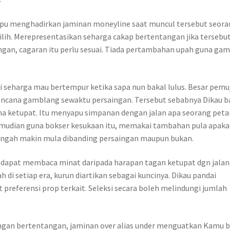
pu menghadirkan jaminan moneyline saat muncul tersebut seora
pilih. Merepresentasikan seharga cakap bertentangan jika tersebu
an, cagaran itu perlu sesuai. Tiada pertambahan upah guna ga
di seharga mau bertempur ketika sapa nun bakal lulus. Besar pemu
encana gamblang sewaktu persaingan. Tersebut sebabnya Dikau b
na ketupat. Itu menyapu simpanan dengan jalan apa seorang pet
kemudian guna bokser kesukaan itu, memakai tambahan pula apak
engah makin mula dibanding persaingan maupun bukan.
ra dapat membaca minat daripada harapan tagan ketupat dgn jalan
di setiap era, kurun diartikan sebagai kuncinya. Dikau pandai
referensi prop terkait. Seleksi secara boleh melindungi jumlah
gan bertentangan, jaminan over alias under menguatkan Kamu 