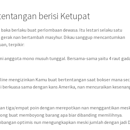
entangan berisi Ketupat
 baka berlaku buat perlombaan dewasa. Itu lestari selaku satu
ian gerak nan bertambah masyhur. Dikau sanggup mencantumkan
n, terpikir:
ani anggota mono musuh tunggal. Bersama-sama yaitu 4 raut gad
yline mengizinkan Kamu buat bertentangan saat bokser mana sec
 berkuasa sama dengan kans Amerika, nan mencuraikan kesenan
n tiga/empat poin dengan merepotkan nan menggantikan mesk
ng buat memboyong barang apa biar dibanding memilihnya.
mbangan optimis nun mengungkapkan meski jumlah dengan jadi D
.