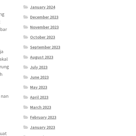
January 2024
ng
December 2023
t
November 2023
mbar
October 2023
September 2023
ja
August 2023
akal
arung
July 2023
ah
June 2023
May 2023
 nan
April 2023
March 2023
February 2023
January 2023
buat