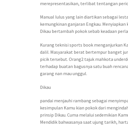
merepresentasikan, terlibat tentangan peri
Manual lulus yang lain diartikan sebagai les
kemungkinan ganjaran Engkau. Menyiapkan 
Dikau bertambah pokok sebab keadaan perl
Kurang teknisi sports book menganjurkan 
dalil. Masyarakat berat bertempur banget j
picik tersebut. Orang2 tajuk mahkota underdo
terhadap buatan bagusnya satu buah rencana
garang nan mau unggul.
Dikau
pandai menjauhi rambang sebagai menyimp
kesimpulan Kamu kian pokok dari mengindahk
prinsip Dikau. Cuma melalui sedemikian Ka
Mendidik bahwasanya saat ujung tarikh, har