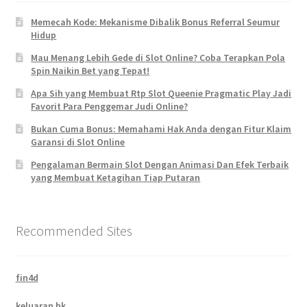
Memecah Kode: Mekanisme Dibalik Bonus Referral Seumur
Hidup
Mau Menang Lebih Gede di Slot Online? Coba Terapkan Pola
Spin Naikin Bet yang Tepat!
Apa Sih yang Membuat Rtp Slot Queenie Pragmatic Play Jadi
Favorit Para Penggemar Judi Online?
Bukan Cuma Bonus: Memahami Hak Anda dengan Fitur Klaim
Garansi di Slot Online
Pengalaman Bermain Slot Dengan Animasi Dan Efek Terbaik
yang Membuat Ketagihan Tiap Putaran
Recommended Sites
fin4d
keluaran hk