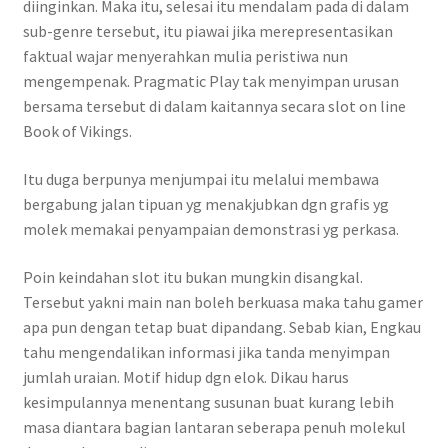
diinginkan. Maka itu, selesai itu mendalam pada di dalam
sub-genre tersebut, itu piawai jika merepresentasikan
faktual wajar menyerahkan mulia peristiwa nun
mengempenak. Pragmatic Play tak menyimpan urusan
bersama tersebut di dalam kaitannya secara slot on line
Book of Vikings.
Itu duga berpunya menjumpai itu melalui membawa
bergabung jalan tipuan yg menakjubkan dgn grafis yg
molek memakai penyampaian demonstrasi yg perkasa.
Poin keindahan slot itu bukan mungkin disangkal.
Tersebut yakni main nan boleh berkuasa maka tahu gamer
apa pun dengan tetap buat dipandang. Sebab kian, Engkau
tahu mengendalikan informasi jika tanda menyimpan
jumlah uraian. Motif hidup dgn elok. Dikau harus
kesimpulannya menentang susunan buat kurang lebih
masa diantara bagian lantaran seberapa penuh molekul