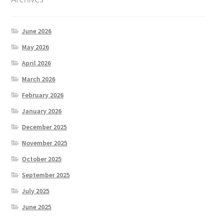
June 2026
May 2026
April 2026
March 2026
February 2026
January 2026
December 2025
November 2025
October 2025
September 2025
July 2025
June 2025