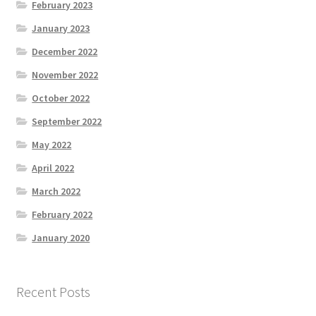
February 2023
January 2023
December 2022
November 2022
October 2022
September 2022
May 2022
April 2022
March 2022
February 2022
January 2020
Recent Posts