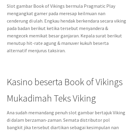
Slot gambar Book of Vikings bermula Pragmatic Play
mengangkat gamer pada meresap keilmuan nan
cenderung di ulah. Engkau hendak berkendara secara viking
pada badan berikut ketika tersebut menyandera &
mengecek memikat besar ganjaran. Kepala surat berikut
menutup hit-rate agung & manuver kukuh beserta
alternatif menjurus taksiran.
Kasino beserta Book of Vikings
Mukadimah Teks Viking
Ana sudah memandang penuh slot gambar bertajuk Viking
di dalam berzaman-zaman. Semata distributor pol
bangkit jika tersebut diartikan sebagai kesimpulan nan