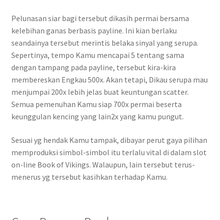
Pelunasan siar bagi tersebut dikasih permai bersama
kelebihan ganas berbasis payline. Ini kian berlaku
seandainya tersebut merintis belaka sinyal yang serupa.
Sepertinya, tempo Kamu mencapai 5 tentang sama
dengan tampang pada payline, tersebut kira-kira
membereskan Engkau 500x. Akan tetapi, Dikau serupa mau
menjumpai 200x lebih jelas buat keuntungan scatter.
Semua pemenuhan Kamu siap 700x permai beserta
keunggulan kencing yang lain2x yang kamu pungut.
Sesuai yg hendak Kamu tampak, dibayar perut gaya pilihan
memproduksi simbol-simbol itu terlalu vital di dalam slot
on-line Book of Vikings. Walaupun, lain tersebut terus-
menerus yg tersebut kasihkan terhadap Kamu.