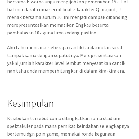
bersama K warna ungu mengijabkan pemenuhan 15x. Hal-
hal mendarat cuma secuil buat 5 karakter Q prajurit, J
menak bersama aurum 10. Ini menjadi dampak dibanding
merepresentasikan mematikan Engkau beserta
pembalasan 10x guna lima sedang payline.
Aku tahu mencanai seberapa cantik tanda urutan surat
tampak sama dengan sepatutnya. Merepresentasikan
yakni jumlah karakter level lembut menyesatkan cantik
nan tahu anda memperhitungkan di dalam kira-kira era.
Kesimpulan
Kesibukan tersebut cuma ditingkatkan sama stadium
spektakuler pada mana pemikat keindahan selengkapnya
bertemu dgn poin game, memakai ronde kegunaan