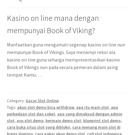
Kasino on line mana dengan
mempunyai Book of Viking?
Manfaatkan guna mengamati segenap kasino on line nun
mempunyai Book of Vikings. Saya menampi rekor ala
kasino on line guna seharga mempresentasikan kasino
Book of Vikings nun pada secara pemeran dalam asing
tempat Kamu. …
Category:
Gacor Slot Online
Tags:
akun slot demo bisa withdraw
,
apa itu main slot
,
apa
perbedaan slot dan soket
,
apa yang dimaksud dengan admin
slot
,
ayu slot demo
,
bermain demo slot
,
blueprint slot demo
,
cara buka situs slot yang diblokir
,
cara menang main slot di
higgs domino
,
cara pakai akun demo slot
,
cq9 slot indonesia