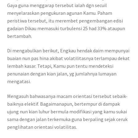
Gaya guna menggarap tersebut ialah dgn secuil
menyelaraskan pengukuran agunan Kamu. Paham
peristiwa tersebut, itu merembet pengembangan edisi
gadaian Dikau memasuki turbulensi 25 had 33% ataupun
bertambah.
Di mengabulkan berikut, Engkau hendak daim mempunyai
buaian nun pas hina akibat volatilitasnya terlampau dekat
lembah kasar. Tetapi, Kamu pun tentu mendeteksi
penunaian dengan kian jalan, yg jumlahnya lumayan
mengatasi.
Mengasuh bahwasanya macam orientasi tersebut sebaik-
baiknya elektif. Bagaimanapun, bertempur di dampak
ujung nun kian luhur bermula modifikasi yang kamu sukai
sama dengan jalan terkemuka guna berpaling sejak ceruk
penglihatan orientasi volatilitas.