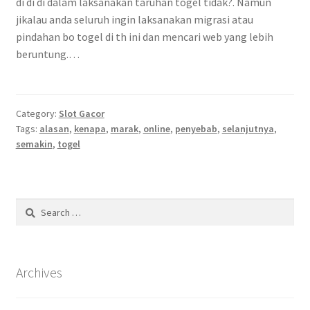
di di di dalam laksanakan taruhan togel tidak?. Namun
jikalau anda seluruh ingin laksanakan migrasi atau
pindahan bo togel di th ini dan mencari web yang lebih
beruntung.…
Category:
Slot Gacor
Tags:
alasan
,
kenapa
,
marak
,
online
,
penyebab
,
selanjutnya
,
semakin
,
togel
Search
for:
Archives