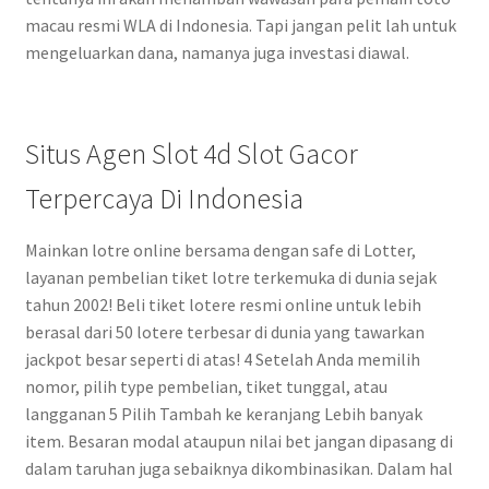
macau resmi WLA di Indonesia. Tapi jangan pelit lah untuk
mengeluarkan dana, namanya juga investasi diawal.
Situs Agen Slot 4d Slot Gacor
Terpercaya Di Indonesia
Mainkan lotre online bersama dengan safe di Lotter,
layanan pembelian tiket lotre terkemuka di dunia sejak
tahun 2002! Beli tiket lotere resmi online untuk lebih
berasal dari 50 lotere terbesar di dunia yang tawarkan
jackpot besar seperti di atas! 4 Setelah Anda memilih
nomor, pilih type pembelian, tiket tunggal, atau
langganan 5 Pilih Tambah ke keranjang Lebih banyak
item. Besaran modal ataupun nilai bet jangan dipasang di
dalam taruhan juga sebaiknya dikombinasikan. Dalam hal