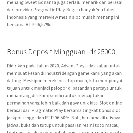
menang Sweet Bonanza juga terlalu menarik dan berasal
dari provider Pragmatic Play. Begitu banyak YouTuber
Indonesia yang mereview mesin slot mudah menang ini
bersama RTP 96,57%.
Bonus Deposit Mingguan Idr 25000
Didirikan pada tahun 2020, AdvantPlay tidak sabar untuk
membuat kesan di industri dengan game kami yang akan
datang. Meskipun merek ini tetap muda, kita mempunyai
tujuan untuk menjadi pelopor di pasar dan percaya untuk
menantang diri kami sendiri untuk menciptakan
permainan yang lebih baik dan gaya unik kita. Slot online
berasal dari Pragmatic Play bersama tingkat bonus slot
jackpot tinggi dan RTP 96,50%. Nah, bersama ditulisnya
jadwal buka dan tutup untuk pasaran resmi toto macau,
tentunya ini akan menambah wawasan para pemain toto