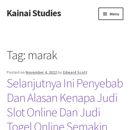
Kainai Studies
Skip
Skip
Menu
to
to
navigation
content
Home
About us
Tag:
marak
Contact us
Posted on
November 4, 2022
by
Edward Scott
Privacy Policy
Selanjutnya Ini Penyebab
Dan Alasan Kenapa Judi
Slot Online Dan Judi
Togel Online Semakin