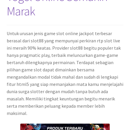
Marak
Untuk urusan jenis game slot online jackpot terbesar
berasal dari slot88 yang mempunyai perkiran rtp slot live
ini meraih 90% keatas. Provider slot88 begitu populer tak
hanya pragmatic play, terbaik meluncurkan game-game
bertaruh dilengkapnya permainan. Terdapat sebagian
pilihan game slot dapat dimainkan bersama
mengandalkan modal tidak mahal dan sudah di lengkapi
fitur html5 yang siap memanjakan mata kamu menjelajahi
dunia surga slotter dengan mudah tanpa butuh ada
masalah. Memiliki tingkat keuntungan begitu menarik
serta memberikan peluang kepada member lebih
maksimal.