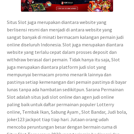
Situs Slot juga merupakan diantara website yang
berlisensi resmi dan menjadi di antara website yang
sangat banyak di minati bermacam kalangan pemain judi
online diseluruh Indonesia. Slot juga merupakan diantara
website yang terlalu cepat dalam prosses deposit dan
withdraw berasal dari pemain. Tidak hanya itu saja, Slot
juga merupakan diantara platform judi slot yang
mempunyai bermacam promo menarik lainnya dan
pastinya setiap kemenangan dari pemain pastinya di bayar
lunas tanpa ada hambatan sedikitpun. Sarana Permainan
Slot adalah situs judi slot online dan agen judi online
paling baik untuk daftar permainan populer Lotterry
online, Tembak Ikan, Sabung Ayam , Slot Bandar, Judi bola,
joker123 jackpot tiap tiap hari. Jutaan orang udah
mencoba peruntungan besar dengan bermain cuma di