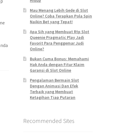
Hidup
ap
Mau Menang Lebih Gede di Slot
Online? Coba Terapkan Pola Spin
Naikin Bet yang Tepat!
ame
Apa Sih yang Membuat Rtp Slot
Queenie Pragmatic Play Jadi
Favorit Para Penggemar Judi
anda
Online?
Bukan Cuma Bonus: Memahami
Hak Anda dengan Fitur Klaim
Garansi di Slot Online
Pengalaman Bermain Slot
Dengan Animasi Dan Efek
Terbaik yang Membuat
Ketagihan Tiap Putaran
Recommended Sites