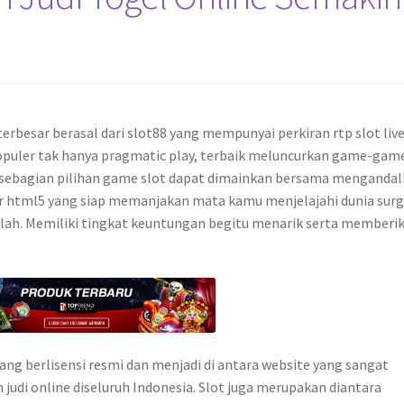
erbesar berasal dari slot88 yang mempunyai perkiran rtp slot live
populer tak hanya pragmatic play, terbaik meluncurkan game-gam
 sebagian pilihan game slot dapat dimainkan bersama menganda
tur html5 yang siap memanjakan mata kamu menjelajahi dunia sur
lah. Memiliki tingkat keuntungan begitu menarik serta memberi
ang berlisensi resmi dan menjadi di antara website yang sangat
udi online diseluruh Indonesia. Slot juga merupakan diantara