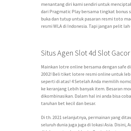
menantang diri kami sendiri untuk menciptaka
dari Pragmatic Play bersama tingkat bonus s
buka dan tutup untuk pasaran resmi toto m
resmi WLA di Indonesia. Tapi jangan pelit la
Situs Agen Slot 4d Slot Gaco
Mainkan lotre online bersama dengan safe di 
2002! Beli tiket lotere resmi online untuk le
seperti di atas! 4 Setelah Anda memilih nomo
ke keranjang Lebih banyak item. Besaran mod
dikombinasikan. Dalam hal ini anda bisa cob
taruhan bet kecil dan besar.
Di th. 2021 selanjutnya, permainan yang ditawa
seluruh dunia juga juga di lokasi Asia. Disini