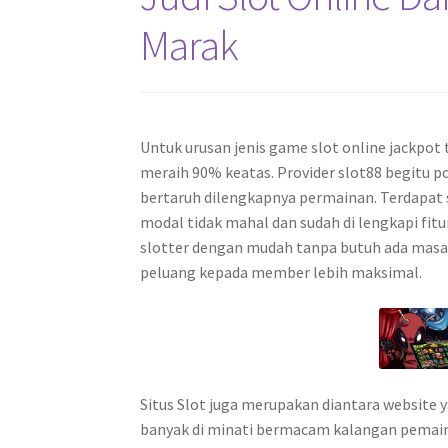
Marak
Untuk urusan jenis game slot online jackpot t
meraih 90% keatas. Provider slot88 begitu 
bertaruh dilengkapnya permainan. Terdapat
modal tidak mahal dan sudah di lengkapi fi
slotter dengan mudah tanpa butuh ada masa
peluang kepada member lebih maksimal.
Situs Slot juga merupakan diantara website y
banyak di minati bermacam kalangan pemain j