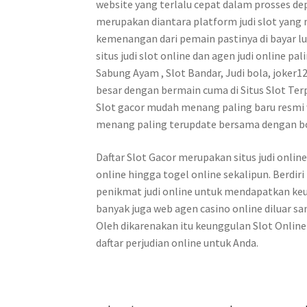
website yang terlalu cepat dalam prosses depo
merupakan diantara platform judi slot yan
kemenangan dari pemain pastinya di bayar l
situs judi slot online dan agen judi online p
Sabung Ayam , Slot Bandar, Judi bola, joker
besar dengan bermain cuma di Situs Slot Ter
Slot gacor mudah menang paling baru resmi wa
menang paling terupdate bersama dengan boc
Daftar Slot Gacor merupakan situs judi onli
online hingga togel online sekalipun. Berdir
penikmat judi online untuk mendapatkan ke
banyak juga web agen casino online diluar s
Oleh dikarenakan itu keunggulan Slot Online 
daftar perjudian online untuk Anda.