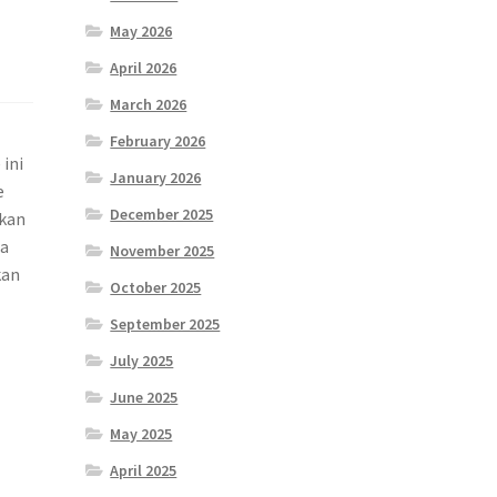
May 2026
April 2026
March 2026
February 2026
 ini
January 2026
e
December 2025
lkan
ga
November 2025
kan
October 2025
September 2025
July 2025
June 2025
May 2025
April 2025