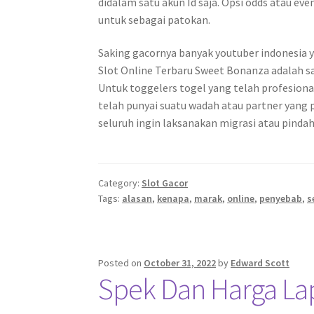
didalam satu akun Id saja. Opsi odds atau ev
untuk sebagai patokan.
Saking gacornya banyak youtuber indonesia 
Slot Online Terbaru Sweet Bonanza adalah sa
Untuk toggelers togel yang telah profesional
telah punyai suatu wadah atau partner yang p
seluruh ingin laksanakan migrasi atau pinda
Category:
Slot Gacor
Tags:
alasan
,
kenapa
,
marak
,
online
,
penyebab
,
s
Posted on
October 31, 2022
by
Edward Scott
Spek Dan Harga Lap