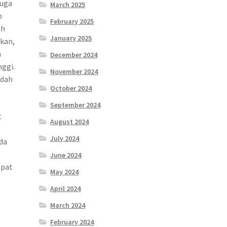
juga
March 2025
p
February 2025
ah
January 2025
Ikan,
n
December 2024
nggi.
November 2024
udah
October 2024
September 2024
t
August 2024
July 2024
da
.
June 2024
mpat
May 2024
April 2024
March 2024
February 2024