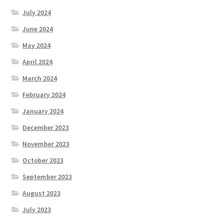
July 2024
June 2024
May 2024
April 2024
March 2024
February 2024
January 2024
December 2023
November 2023
October 2023
September 2023
August 2023
July 2023