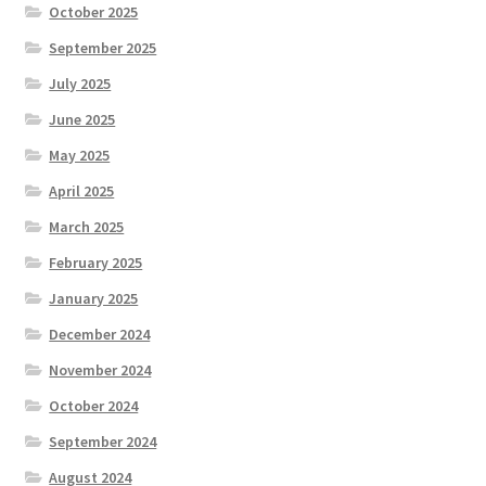
October 2025
September 2025
July 2025
June 2025
May 2025
April 2025
March 2025
February 2025
January 2025
December 2024
November 2024
October 2024
September 2024
August 2024