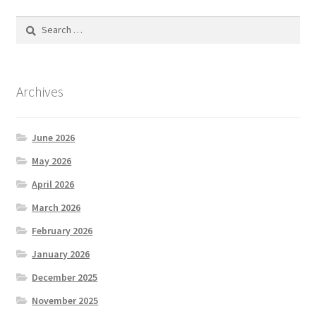
Search
for:
Archives
June 2026
May 2026
April 2026
March 2026
February 2026
January 2026
December 2025
November 2025