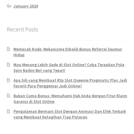
January 2020
Recent Posts
Memecah Kode: Mekanisme Dibalik Bonus Referral Seumur
Hidup
Mau Menang Lebih Gede di Slot Online? Coba Terapkan Pola
Spin Naikin Bet yang Tepat!
Apa Sih yang Membuat Rtp Slot Queenie Pragmatic Play Jadi
Favorit Para Penggemar Judi Online?
Bukan Cuma Bonus: Memahami Hak Anda dengan Fitur Klaim
Garansi di Slot Online
Pengalaman Bermain Slot Dengan Animasi Dan Efek Terbaik
yang Membuat Ketagihan Tiap Putaran