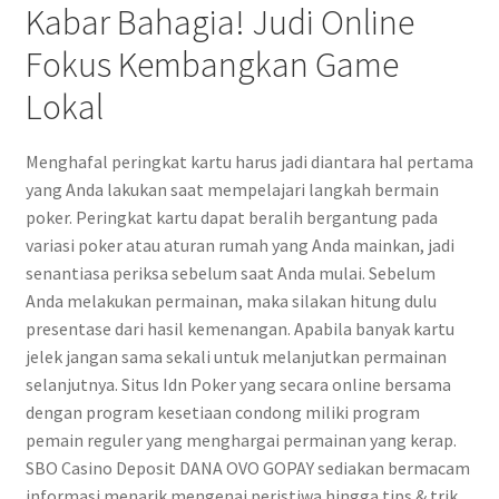
Kabar Bahagia! Judi Online
Fokus Kembangkan Game
Lokal
Menghafal peringkat kartu harus jadi diantara hal pertama
yang Anda lakukan saat mempelajari langkah bermain
poker. Peringkat kartu dapat beralih bergantung pada
variasi poker atau aturan rumah yang Anda mainkan, jadi
senantiasa periksa sebelum saat Anda mulai. Sebelum
Anda melakukan permainan, maka silakan hitung dulu
presentase dari hasil kemenangan. Apabila banyak kartu
jelek jangan sama sekali untuk melanjutkan permainan
selanjutnya. Situs Idn Poker yang secara online bersama
dengan program kesetiaan condong miliki program
pemain reguler yang menghargai permainan yang kerap.
SBO Casino Deposit DANA OVO GOPAY sediakan bermacam
informasi menarik mengenai peristiwa hingga tips & trik