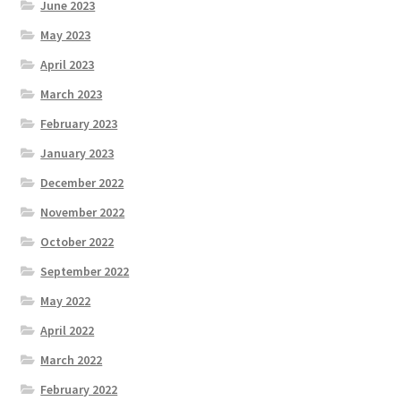
June 2023
May 2023
April 2023
March 2023
February 2023
January 2023
December 2022
November 2022
October 2022
September 2022
May 2022
April 2022
March 2022
February 2022