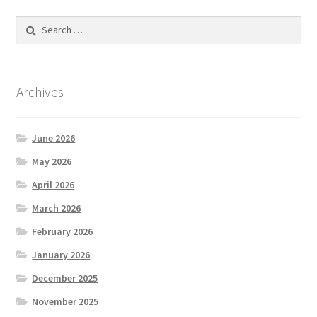
Search
for:
Archives
June 2026
May 2026
April 2026
March 2026
February 2026
January 2026
December 2025
November 2025