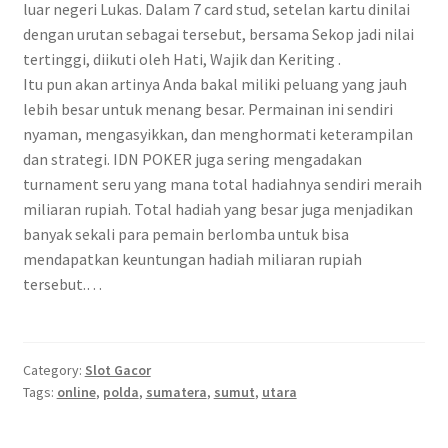
luar negeri Lukas. Dalam 7 card stud, setelan kartu dinilai
dengan urutan sebagai tersebut, bersama Sekop jadi nilai
tertinggi, diikuti oleh Hati, Wajik dan Keriting .
Itu pun akan artinya Anda bakal miliki peluang yang jauh
lebih besar untuk menang besar. Permainan ini sendiri
nyaman, mengasyikkan, dan menghormati keterampilan
dan strategi. IDN POKER juga sering mengadakan
turnament seru yang mana total hadiahnya sendiri meraih
miliaran rupiah. Total hadiah yang besar juga menjadikan
banyak sekali para pemain berlomba untuk bisa
mendapatkan keuntungan hadiah miliaran rupiah
tersebut.…
Category:
Slot Gacor
Tags:
online
,
polda
,
sumatera
,
sumut
,
utara