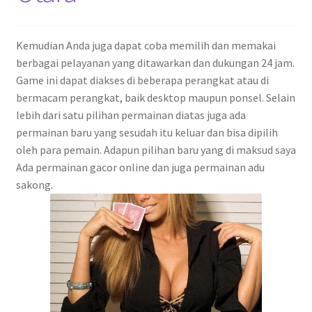
Kemudian Anda juga dapat coba memilih dan memakai
berbagai pelayanan yang ditawarkan dan dukungan 24 jam.
Game ini dapat diakses di beberapa perangkat atau di
bermacam perangkat, baik desktop maupun ponsel. Selain
lebih dari satu pilihan permainan diatas juga ada
permainan baru yang sesudah itu keluar dan bisa dipilih
oleh para pemain. Adapun pilihan baru yang di maksud saya
Ada permainan gacor online dan juga permainan adu
sakong.