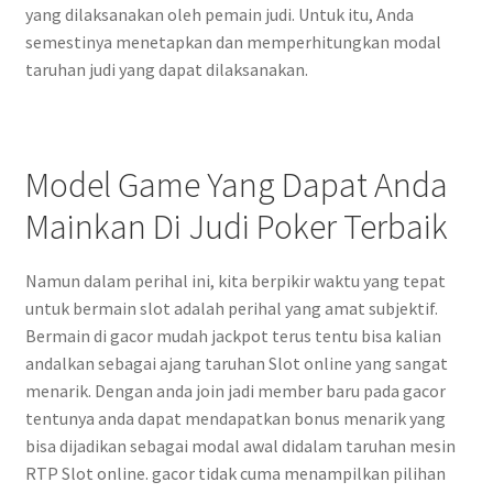
yang dilaksanakan oleh pemain judi. Untuk itu, Anda
semestinya menetapkan dan memperhitungkan modal
taruhan judi yang dapat dilaksanakan.
Model Game Yang Dapat Anda
Mainkan Di Judi Poker Terbaik
Namun dalam perihal ini, kita berpikir waktu yang tepat
untuk bermain slot adalah perihal yang amat subjektif.
Bermain di gacor mudah jackpot terus tentu bisa kalian
andalkan sebagai ajang taruhan Slot online yang sangat
menarik. Dengan anda join jadi member baru pada gacor
tentunya anda dapat mendapatkan bonus menarik yang
bisa dijadikan sebagai modal awal didalam taruhan mesin
RTP Slot online. gacor tidak cuma menampilkan pilihan