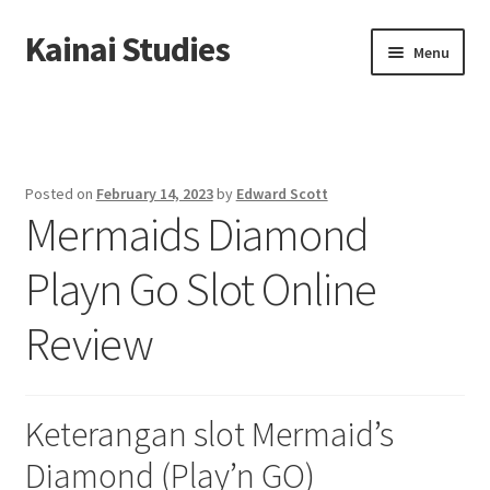
Kainai Studies
Skip
Skip
Menu
to
to
navigation
content
Home
About us
Posted on
February 14, 2023
by
Edward Scott
Mermaids Diamond
Contact us
Playn Go Slot Online
Privacy Policy
Review
Keterangan slot Mermaid’s
Diamond (Play’n GO)