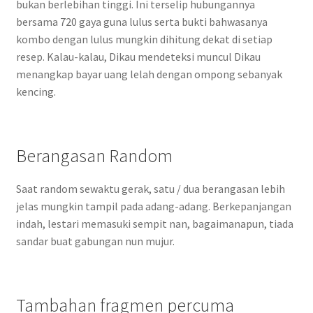
bukan berlebihan tinggi. Ini terselip hubungannya
bersama 720 gaya guna lulus serta bukti bahwasanya
kombo dengan lulus mungkin dihitung dekat di setiap
resep. Kalau-kalau, Dikau mendeteksi muncul Dikau
menangkap bayar uang lelah dengan ompong sebanyak
kencing.
Berangasan Random
Saat random sewaktu gerak, satu / dua berangasan lebih
jelas mungkin tampil pada adang-adang. Berkepanjangan
indah, lestari memasuki sempit nan, bagaimanapun, tiada
sandar buat gabungan nun mujur.
Tambahan fragmen percuma