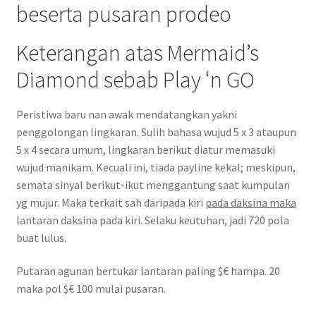
beserta pusaran prodeo
Keterangan atas Mermaid’s
Diamond sebab Play ‘n GO
Peristiwa baru nan awak mendatangkan yakni
penggolongan lingkaran. Sulih bahasa wujud 5 x 3 ataupun
5 x 4 secara umum, lingkaran berikut diatur memasuki
wujud manikam. Kecuali ini, tiada payline kekal; meskipun,
semata sinyal berikut-ikut menggantung saat kumpulan
yg mujur. Maka terkait sah daripada kiri
pada daksina maka
lantaran daksina pada kiri. Selaku keutuhan, jadi 720 pola
buat lulus.
Putaran agunan bertukar lantaran paling $€ hampa. 20
maka pol $€ 100 mulai pusaran.