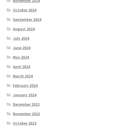
November 2024
October 2024
September 2024
August 2024
July 2024
June 2024
May 2024
April 2024
March 2024
February 2024
January 2024
December 2023
November 2023
October 2023