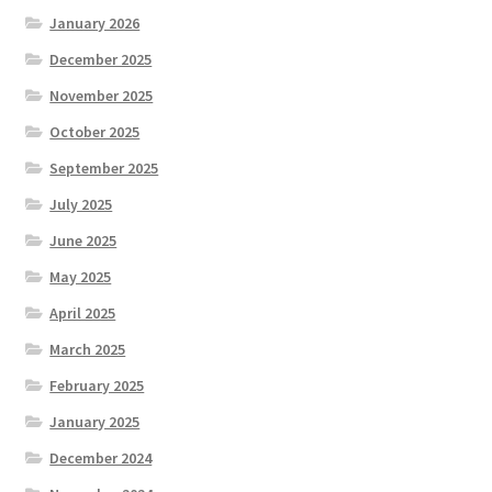
January 2026
December 2025
November 2025
October 2025
September 2025
July 2025
June 2025
May 2025
April 2025
March 2025
February 2025
January 2025
December 2024