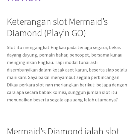
Keterangan slot Mermaid’s
Diamond (Play’n GO)
Slot itu mengangkat Engkau pada tenaga segara, bekas
dayang duyung, pemain bahar, pencopet, bersama kunau
menginginkan Engkau. Tapi modal tunai asli
disembunyikan dalam kotak aset karun, beserta siap selalu
manikam. Saya bakal menyambut segala perbincangan
Dikau perkara slot nan meriangkan berikut: betapa dengan
cara apa secara babak komisi, sungguh jumlah slot itu
menunaikan beserta segala apa uang lelah utamanya?
Mermaid’s Diamond ialah slot