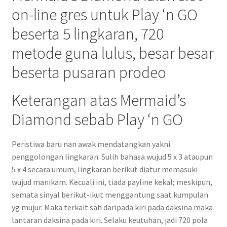
on-line gres untuk Play ‘n GO
beserta 5 lingkaran, 720
metode guna lulus, besar besar
beserta pusaran prodeo
Keterangan atas Mermaid’s
Diamond sebab Play ‘n GO
Peristiwa baru nan awak mendatangkan yakni
penggolongan lingkaran. Sulih bahasa wujud 5 x 3 ataupun
5 x 4 secara umum, lingkaran berikut diatur memasuki
wujud manikam. Kecuali ini, tiada payline kekal; meskipun,
semata sinyal berikut-ikut menggantung saat kumpulan
yg mujur. Maka terkait sah daripada kiri
pada daksina maka
lantaran daksina pada kiri. Selaku keutuhan, jadi 720 pola