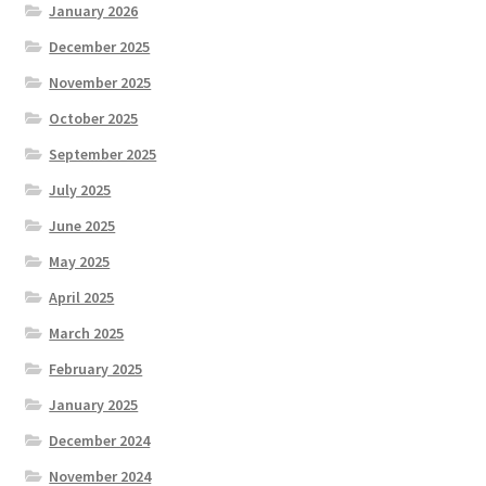
January 2026
December 2025
November 2025
October 2025
September 2025
July 2025
June 2025
May 2025
April 2025
March 2025
February 2025
January 2025
December 2024
November 2024