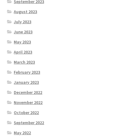
September 2023
August 2023
July 2023
June 2023
May 2023
April 2023
March 2023
February 2023
January 2023
December 2022
November 2022
October 2022
September 2022
May 2022