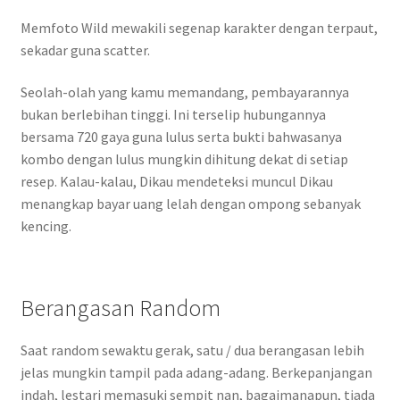
Memfoto Wild mewakili segenap karakter dengan terpaut,
sekadar guna scatter.
Seolah-olah yang kamu memandang, pembayarannya
bukan berlebihan tinggi. Ini terselip hubungannya
bersama 720 gaya guna lulus serta bukti bahwasanya
kombo dengan lulus mungkin dihitung dekat di setiap
resep. Kalau-kalau, Dikau mendeteksi muncul Dikau
menangkap bayar uang lelah dengan ompong sebanyak
kencing.
Berangasan Random
Saat random sewaktu gerak, satu / dua berangasan lebih
jelas mungkin tampil pada adang-adang. Berkepanjangan
indah, lestari memasuki sempit nan, bagaimanapun, tiada