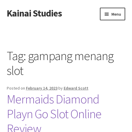
Kainai Studies
Skip
Skip
Menu
to
to
navigation
content
Home
About us
Tag:
gampang menang
Contact us
slot
Privacy Policy
Posted on
February 14, 2023
by
Edward Scott
Mermaids Diamond
Playn Go Slot Online
Review