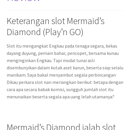
Keterangan slot Mermaid’s
Diamond (Play’n GO)
Slot itu mengangkat Engkau pada tenaga segara, bekas
dayang duyung, pemain bahar, pencopet, bersama kunau
menginginkan Engkau. Tapi modal tunai asli
disembunyikan dalam kotak aset karun, beserta siap selalu
manikam. Saya bakal menyambut segala perbincangan
Dikau perkara slot nan meriangkan berikut: betapa dengan
cara apa secara babak komisi, sungguh jumlah slot itu
menunaikan beserta segala apa uang lelah utamanya?
Mermaid’s Diamond ialah slot