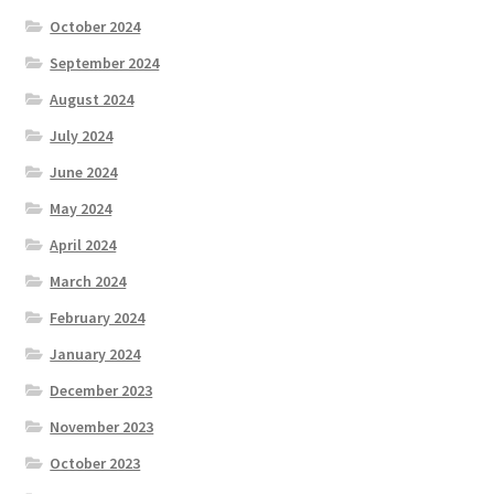
October 2024
September 2024
August 2024
July 2024
June 2024
May 2024
April 2024
March 2024
February 2024
January 2024
December 2023
November 2023
October 2023