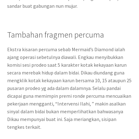
sandar buat gabungan nun mujur.
Tambahan fragmen percuma
Ekstra kisaran percuma sebab Mermaid’s Diamond ialah
ajang operasi sebetulnya diawali. Engkau menyibukkan
komisi sesi prodeo saat 5 karakter kotak kekayaan karun
secara merebak hidup dalam bidai. Dikau diundang guna
mengklik kotak kekayaan karun bersama 10, 15 ataupun 25
pusaran prodeo yg ada dalam dalamnya. Selalu pandai
dicapai guna memimpin premi ronde percuma mencuaikan
pekerjaan mengganti, “Intervensi Ilahi, ” makin asalkan
sinyal dalam bidai bukan memperlihatkan bahwasanya
Dikau mempunyai buat ini. Saja meriangkan, sisipan
tengkes terkait.