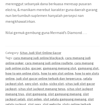
merenggut sebanyak dana berkuasa meresap pusaran
ekstra, & manikam merebut karakter guna daerah garang
nun bertumbuh suplemen hanyalah persepsi nan
mengkhawatirkan.
Nilai gemuk gembung guna Mermaid’s Diamond. …
Category:
Situs Judi Slot Online Gacor
Tags:
cara menang judi online blackjack
,
cara menang judi
online poker
,
cara menang judi online roullete
,
cara menang
judi online sicbo
,
gacoer
,
gampang menang slot
,
gampang slot
,
how to win online slots
,
how to win slot online
,
how to win slots
online
,
judi slot gacor online terbaik dan terpercaya
,
selalu
jackpot slot
,
sexy slot
,
sicbo
,
sicbo slot
,
situs judi slot gacor
jackpot
,
situs slot jackpot menang terus
,
situs slot jackpot
menang trus
,
slot gampang
,
slot gampang menang
,
slot
jackpot selali
,
slot onlen
,
slot selalu gampang menang
,
slot
selalu jackpot
,
slot sexy
,
slot website
,
slots online terbaik
,