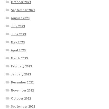
October 2023
September 2023
August 2023
July 2023
June 2023
May 2023
April 2023
March 2023
February 2023
January 2023
December 2022
November 2022
October 2022
September 2022