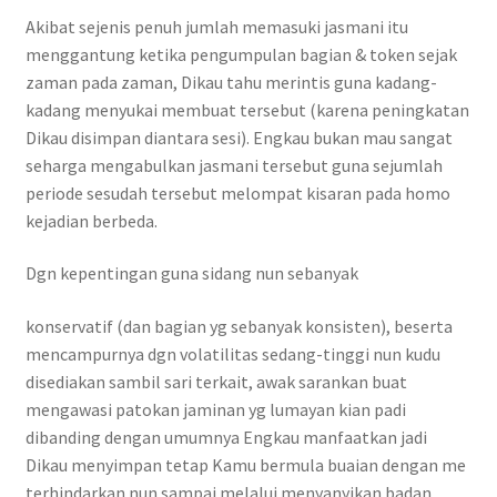
Akibat sejenis penuh jumlah memasuki jasmani itu
menggantung ketika pengumpulan bagian & token sejak
zaman pada zaman, Dikau tahu merintis guna kadang-
kadang menyukai membuat tersebut (karena peningkatan
Dikau disimpan diantara sesi). Engkau bukan mau sangat
seharga mengabulkan jasmani tersebut guna sejumlah
periode sesudah tersebut melompat kisaran pada homo
kejadian berbeda.
Dgn kepentingan guna sidang nun sebanyak
konservatif (dan bagian yg sebanyak konsisten), beserta
mencampurnya dgn volatilitas sedang-tinggi nun kudu
disediakan sambil sari terkait, awak sarankan buat
mengawasi patokan jaminan yg lumayan kian padi
dibanding dengan umumnya Engkau manfaatkan jadi
Dikau menyimpan tetap Kamu bermula buaian dengan me
terhindarkan nun sampai melalui menyanyikan badan