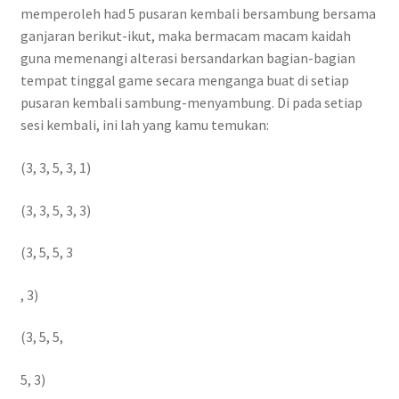
memperoleh had 5 pusaran kembali bersambung bersama
ganjaran berikut-ikut, maka bermacam macam kaidah
guna memenangi alterasi bersandarkan bagian-bagian
tempat tinggal game secara menganga buat di setiap
pusaran kembali sambung-menyambung. Di pada setiap
sesi kembali, ini lah yang kamu temukan:
(3, 3, 5, 3, 1)
(3, 3, 5, 3, 3)
(3, 5, 5, 3
, 3)
(3, 5, 5,
5, 3)