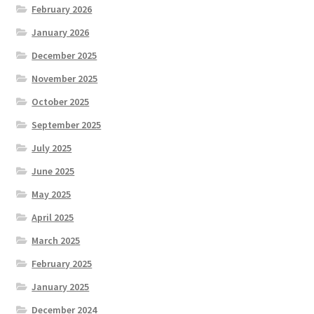
February 2026
January 2026
December 2025
November 2025
October 2025
September 2025
July 2025
June 2025
May 2025
April 2025
March 2025
February 2025
January 2025
December 2024