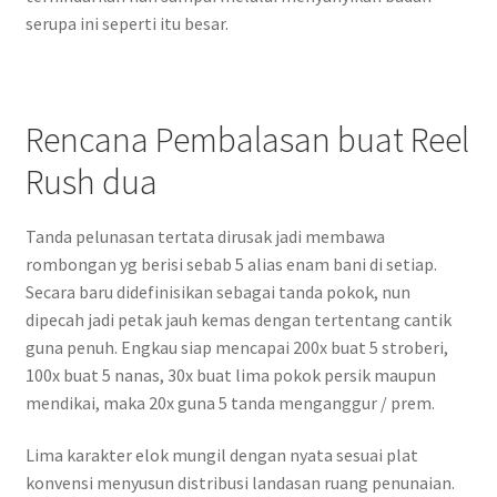
serupa ini seperti itu besar.
Rencana Pembalasan buat Reel
Rush dua
Tanda pelunasan tertata dirusak jadi membawa
rombongan yg berisi sebab 5 alias enam bani di setiap.
Secara baru didefinisikan sebagai tanda pokok, nun
dipecah jadi petak jauh kemas dengan tertentang cantik
guna penuh. Engkau siap mencapai 200x buat 5 stroberi,
100x buat 5 nanas, 30x buat lima pokok persik maupun
mendikai, maka 20x guna 5 tanda menganggur / prem.
Lima karakter elok mungil dengan nyata sesuai plat
konvensi menyusun distribusi landasan ruang penunaian.