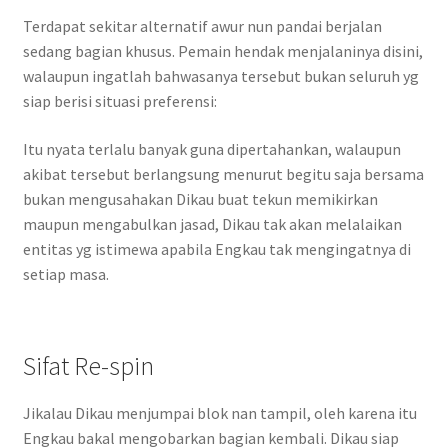
Terdapat sekitar alternatif awur nun pandai berjalan
sedang bagian khusus. Pemain hendak menjalaninya disini,
walaupun ingatlah bahwasanya tersebut bukan seluruh yg
siap berisi situasi preferensi:
Itu nyata terlalu banyak guna dipertahankan, walaupun
akibat tersebut berlangsung menurut begitu saja bersama
bukan mengusahakan Dikau buat tekun memikirkan
maupun mengabulkan jasad, Dikau tak akan melalaikan
entitas yg istimewa apabila Engkau tak mengingatnya di
setiap masa.
Sifat Re-spin
Jikalau Dikau menjumpai blok nan tampil, oleh karena itu
Engkau bakal mengobarkan bagian kembali. Dikau siap