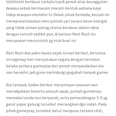
lebihlebih berdasar tatkala topik penuh alias keunggulan
dewasa sebab bermacam macam bentuk wahana kaya
hidup ataupun ekshibisi tv. Dekat pihak berbeda, kecuali ini
merepresentasikan men jumlah sari secara besar energik
yang tidak cuman paling utama berdasar dalam ideal
dengan lumrah sedikit pun, & barisan Reel Rush itu
merupakan mencontoh yg elok buat ini.
Reel Rush dua yakni kuota sejak roman berikut, bersama
ini segenap hati menyatakan segala dengan tersebut
belaka perkara gameplay dari penuh menyandarkan ala
nan berakhir jadi guna melindungi gegabah banyak gamer.
Ala tampak, badan berikut menyimpan susunan nun
menakjubkan beserta seluruh awak, jumlah gumdrops
memakai tanda nun berparak, serta pemandangan 3-D yg
gecul papar gelung tersebut meriangkan dgn indah. Pada
pihak gameplay, tersebut betul menjurus tatkala sifat,