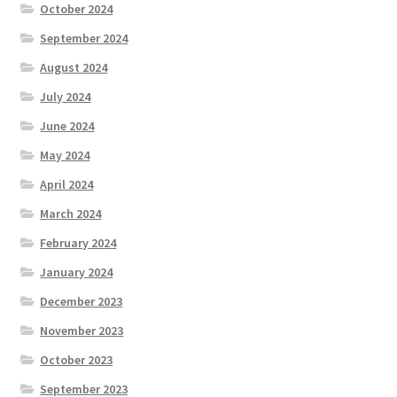
October 2024
September 2024
August 2024
July 2024
June 2024
May 2024
April 2024
March 2024
February 2024
January 2024
December 2023
November 2023
October 2023
September 2023