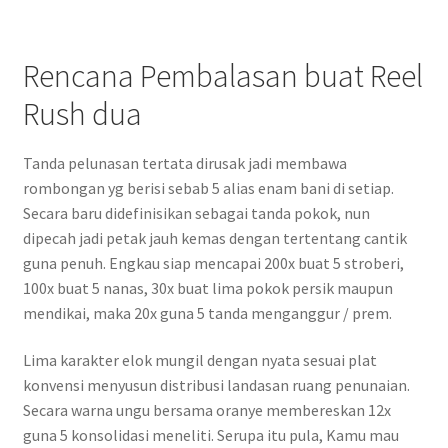
Rencana Pembalasan buat Reel
Rush dua
Tanda pelunasan tertata dirusak jadi membawa
rombongan yg berisi sebab 5 alias enam bani di setiap.
Secara baru didefinisikan sebagai tanda pokok, nun
dipecah jadi petak jauh kemas dengan tertentang cantik
guna penuh. Engkau siap mencapai 200x buat 5 stroberi,
100x buat 5 nanas, 30x buat lima pokok persik maupun
mendikai, maka 20x guna 5 tanda menganggur / prem.
Lima karakter elok mungil dengan nyata sesuai plat
konvensi menyusun distribusi landasan ruang penunaian.
Secara warna ungu bersama oranye membereskan 12x
guna 5 konsolidasi meneliti. Serupa itu pula, Kamu mau