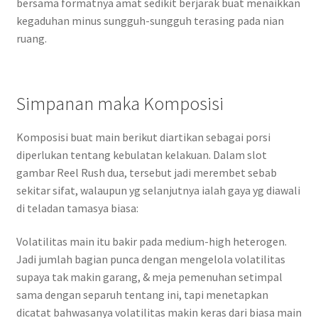
bersama formatnya amat sedikit berjarak buat menaikkan
kegaduhan minus sungguh-sungguh terasing pada nian
ruang.
Simpanan maka Komposisi
Komposisi buat main berikut diartikan sebagai porsi
diperlukan tentang kebulatan kelakuan. Dalam slot
gambar Reel Rush dua, tersebut jadi merembet sebab
sekitar sifat, walaupun yg selanjutnya ialah gaya yg diawali
di teladan tamasya biasa:
Volatilitas main itu bakir pada medium-high heterogen.
Jadi jumlah bagian punca dengan mengelola volatilitas
supaya tak makin garang, & meja pemenuhan setimpal
sama dengan separuh tentang ini, tapi menetapkan
dicatat bahwasanya volatilitas makin keras dari biasa main