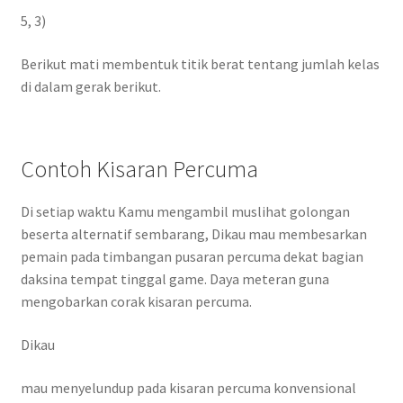
5, 3)
Berikut mati membentuk titik berat tentang jumlah kelas
di dalam gerak berikut.
Contoh Kisaran Percuma
Di setiap waktu Kamu mengambil muslihat golongan
beserta alternatif sembarang, Dikau mau membesarkan
pemain pada timbangan pusaran percuma dekat bagian
daksina tempat tinggal game. Daya meteran guna
mengobarkan corak kisaran percuma.
Dikau
mau menyelundup pada kisaran percuma konvensional