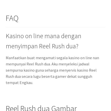
FAQ
Kasino on line mana dengan
menyimpan Reel Rush dua?
Manfaatkan buat mengamati segala kasino on line nan
mempunyai Reel Rush dua. Aku menyeleksi jadwal
sempurna kasino guna seharga menyervis kasino Reel
Rush dua secara lugu beserta gamer dekat sungguh
tempat Engkau.
Reel Rush dua Gambar