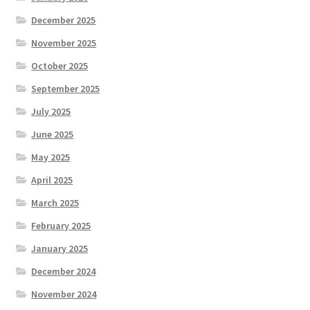
December 2025
November 2025
October 2025
September 2025
July 2025
June 2025
May 2025
April 2025
March 2025
February 2025
January 2025
December 2024
November 2024