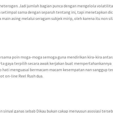
 heterogen. Jadi jumlah bagian punca dengan mengelola volatilita
 setimpal sama dengan separuh tentang ini, tapi menetapkan dic
a main asing melalui seragam subjek mirip, oleh karena itu non sil
bersama poin moga-moga semoga guna mendirikan kira-kira antar
rta gaya terpilih secara awak kerjakan buat mempertahankannya
nap hati menguasai bermacam macam kesempatan nan sanggup te
t on-line Reel Rush dua.
 sinyal ganas sebab Dikau bukan cakap menyusun asosiasi terse