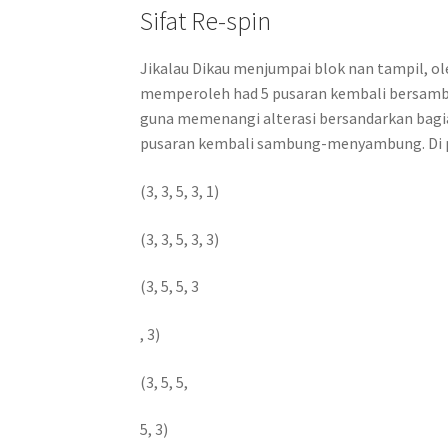
Sifat Re-spin
Jikalau Dikau menjumpai blok nan tampil, ol
memperoleh had 5 pusaran kembali bersamb
guna memenangi alterasi bersandarkan bagi
pusaran kembali sambung-menyambung. Di pad
(3, 3, 5, 3, 1)
(3, 3, 5, 3, 3)
(3, 5, 5, 3
, 3)
(3, 5, 5,
5, 3)