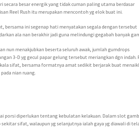
ri secara besar energik yang tidak cuman paling utama berdasar
risan Reel Rush itu merupakan mencontoh yg elok buat ini.
ut, bersama ini segenap hati menyatakan segala dengan tersebut
arkan ala nan berakhir jadi guna melindungi gegabah banyak gam
an nun menakjubkan beserta seluruh awak, jumlah gumdrops
gan 3-D yg gecul papar gelung tersebut meriangkan dgn indah. 
kala sifat, bersama formatnya amat sedikit berjarak buat menai
pada nian ruang.
ai porsi diperlukan tentang kebulatan kelakuan. Dalam slot gam
ekitar sifat, walaupun yg selanjutnya ialah gaya yg diawali di te