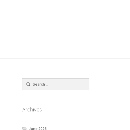
Search
for:
Archives
June 2026