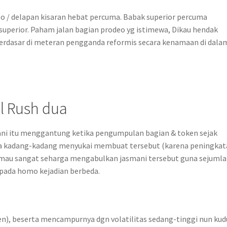
 / delapan kisaran hebat percuma. Babak superior percuma
 superior. Paham jalan bagian prodeo yg istimewa, Dikau hendak
rdasar di meteran pengganda reformis secara kenamaan di dala
l Rush dua
ani itu menggantung ketika pengumpulan bagian & token sejak
na kadang-kadang menyukai membuat tersebut (karena peningkat
n mau sangat seharga mengabulkan jasmani tersebut guna sejuml
pada homo kejadian berbeda.
en), beserta mencampurnya dgn volatilitas sedang-tinggi nun kud