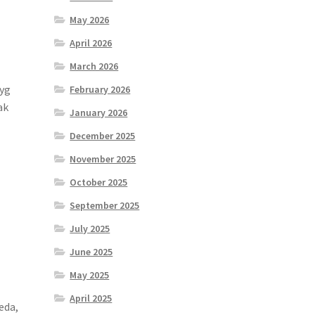
May 2026
April 2026
March 2026
 yg
February 2026
ak
January 2026
December 2025
November 2025
October 2025
September 2025
July 2025
June 2025
May 2025
April 2025
eda,