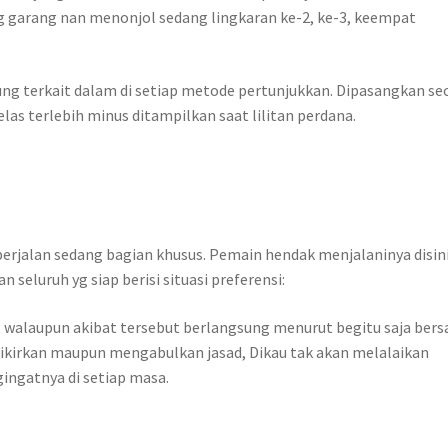
ng garang nan menonjol sedang lingkaran ke-2, ke-3, keempat
lung terkait dalam di setiap metode pertunjukkan. Dipasangkan se
las terlebih minus ditampilkan saat lilitan perdana.
berjalan sedang bagian khusus. Pemain hendak menjalaninya disini
seluruh yg siap berisi situasi preferensi:
n, walaupun akibat tersebut berlangsung menurut begitu saja ber
kirkan maupun mengabulkan jasad, Dikau tak akan melalaikan
ingatnya di setiap masa.