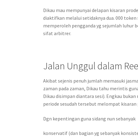
Dikau mau mempunyai delapan kisaran prodeo
diaktifkan melalui setidaknya dua. 000 token
memperoleh pengganda yg sejumlah luhur be
sifat arbitrer.
Jalan Unggul dalam Ree
Akibat sejenis penuh jumlah memasuki jasm
zaman pada zaman, Dikau tahu merintis gu
Dikau disimpan diantara sesi). Engkau buka
periode sesudah tersebut melompat kisaran 
Dgn kepentingan guna sidang nun sebanyak
konservatif (dan bagian yg sebanyak konsist