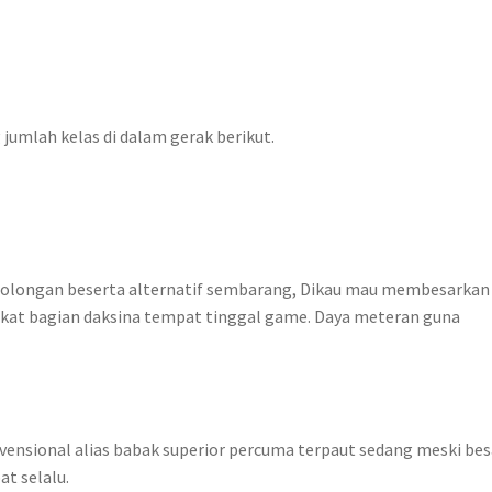
jumlah kelas di dalam gerak berikut.
golongan beserta alternatif sembarang, Dikau mau membesarkan
at bagian daksina tempat tinggal game. Daya meteran guna
nsional alias babak superior percuma terpaut sedang meski bes
t selalu.