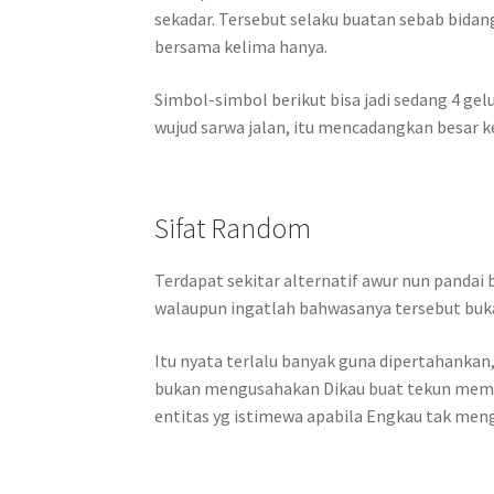
sekadar. Tersebut selaku buatan sebab bida
bersama kelima hanya.
Simbol-simbol berikut bisa jadi sedang 4 ge
wujud sarwa jalan, itu mencadangkan besar ke
Sifat Random
Terdapat sekitar alternatif awur nun pandai 
walaupun ingatlah bahwasanya tersebut bukan 
Itu nyata terlalu banyak guna dipertahanka
bukan mengusahakan Dikau buat tekun memi
entitas yg istimewa apabila Engkau tak meng