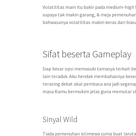
Volatilitas main itu bakir pada medium-high
supaya tak makin garang, & meja pemenuhan
bahwasanya volatilitas makin keras dari bias
Sifat beserta Gameplay
Siap besar opsi memasuki tamasya terkait 
lain teraduk. Aku hendak membahasnya bese
terasing dekat akal pembaca ana jadi sege
masa Kamu bermukim jelas guna memutar slo
Sinyal Wild
Tiada pemenuhan istimewa cuma buat larutan