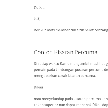
(5, 5, 5,
5, 3)
Berikut mati membentuk titik berat tentang 
Contoh Kisaran Percuma
Di setiap waktu Kamu mengambil muslihat 
pemain pada timbangan pusaran percuma dek
mengobarkan corak kisaran percuma.
Dikau
mau menyelundup pada kisaran percuma konve
token superior nun dapat menebak Dikau dapa