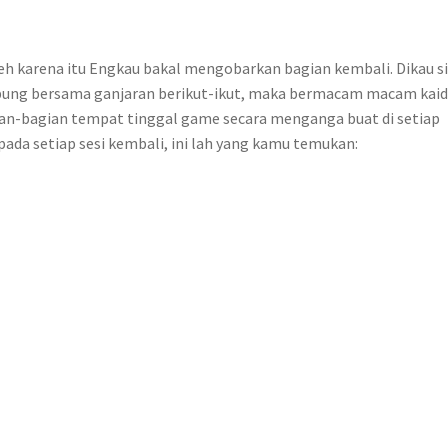
eh karena itu Engkau bakal mengobarkan bagian kembali. Dikau s
ung bersama ganjaran berikut-ikut, maka bermacam macam kai
an-bagian tempat tinggal game secara menganga buat di setiap
a setiap sesi kembali, ini lah yang kamu temukan: