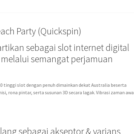
each Party (Quickspin)
rtikan sebagai slot internet digital
, melalui semangat perjamuan
 20 tinggi slot dengan penuh dimainkan dekat Australia beserta
isi, rona pintar, serta susunan 3D secara lagak. Vibrasi zaman aw
lang sebagai akseptor & varians