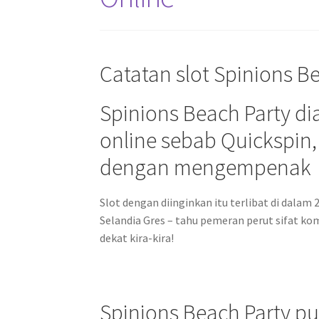
Catatan slot Spinions B
Spinions Beach Party dia
online sebab Quickspin
dengan mengempenak
Slot dengan diinginkan itu terlibat di dalam
Selandia Gres – tahu pemeran perut sifat kom
dekat kira-kira!
Spinions Beach Party pu