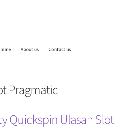
Online
About us
Contact us
t Pragmatic
ty Quickspin Ulasan Slot