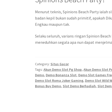
Menurut teknis, Spinions Beach Party ialah 
badan kepil bukan sudah primitif, apakah D
Engkau maupun tak.
Selaku seluruh, varians ringan Spinion Bea
meneduhkan segala apa nun dapat menjelma
Category:
Situs Gacor
Tags:
Akun Demo Slot Pg Shop
,
Akun Demo Slot P
Demo
,
Demo Bonanza Slot
,
Demo Slot Games Fre
Demo Slot Roma Joker Gaming
,
Demo Slot Wild W
Bonus Buy Demo
,
Slot Demo Berhadiah
,
Slot Dem