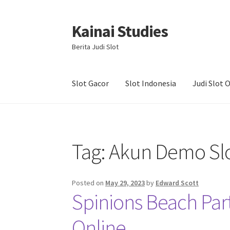
Kainai Studies
Skip
Skip
to
to
Berita Judi Slot
navigation
content
Slot Gacor
Slot Indonesia
Judi Slot 
Home
About us
Contact us
Privacy Policy
Tag:
Akun Demo Slo
Posted on
May 29, 2023
by
Edward Scott
Spinions Beach Par
Online