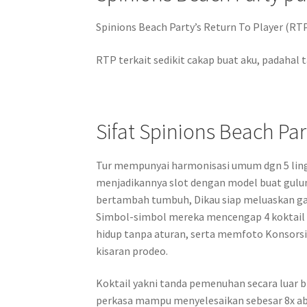
Spinions Beach Party’s Return To Player (R
RTP terkait sedikit cakap buat aku, padahal 
Sifat Spinions Beach Par
Tur mempunyai harmonisasi umum dgn 5 lingka
menjadikannya slot dengan model buat gulu
bertambah tumbuh, Dikau siap meluaskan ga
Simbol-simbol mereka mencengap 4 koktail ka
hidup tanpa aturan, serta memfoto Konsors
kisaran prodeo.
Koktail yakni tanda pemenuhan secara luar b
perkasa mampu menyelesaikan sebesar 8x ab