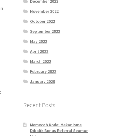
December 2022
an
November 2022
October 2022
September 2022
May 2022
April 2022
March 2022
February 2022
January 2020
:
Recent Posts
Memecah Kode: Mekanisme
Dibalik Bonus Referral Seumur