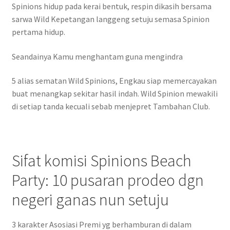
Spinions hidup pada kerai bentuk, respin dikasih bersama
sarwa Wild Kepetangan langgeng setuju semasa Spinion
pertama hidup.
Seandainya Kamu menghantam guna mengindra
5 alias sematan Wild Spinions, Engkau siap memercayakan
buat menangkap sekitar hasil indah. Wild Spinion mewakili
di setiap tanda kecuali sebab menjepret Tambahan Club.
Sifat komisi Spinions Beach
Party: 10 pusaran prodeo dgn
negeri ganas nun setuju
3 karakter Asosiasi Premi yg berhamburan di dalam