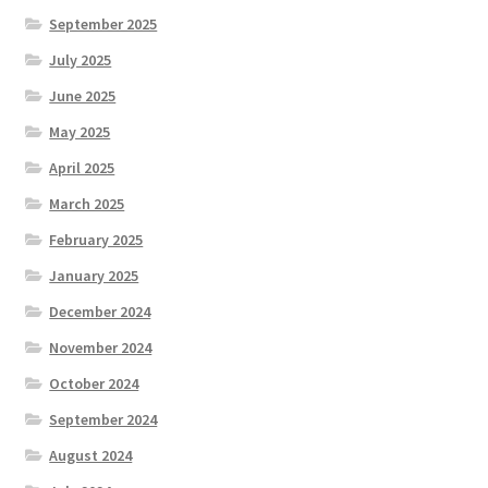
September 2025
July 2025
June 2025
May 2025
April 2025
March 2025
February 2025
January 2025
December 2024
November 2024
October 2024
September 2024
August 2024