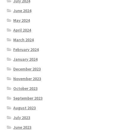
July 2024
June 2024
May 2024
April 2024
March 2024
February 2024
January 2024
December 2023
November 2023
October 2023
September 2023
August 2023
July 2023
June 2023