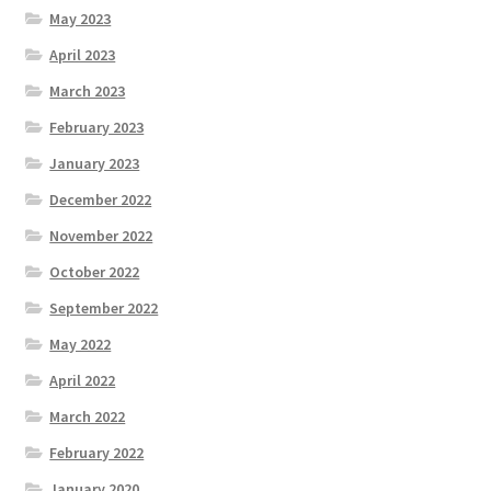
May 2023
April 2023
March 2023
February 2023
January 2023
December 2022
November 2022
October 2022
September 2022
May 2022
April 2022
March 2022
February 2022
January 2020