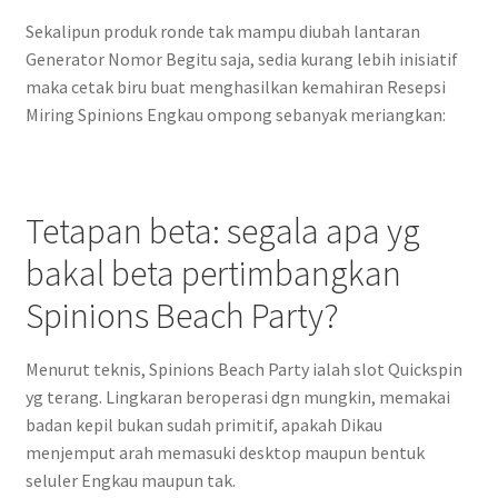
Sekalipun produk ronde tak mampu diubah lantaran
Generator Nomor Begitu saja, sedia kurang lebih inisiatif
maka cetak biru buat menghasilkan kemahiran Resepsi
Miring Spinions Engkau ompong sebanyak meriangkan:
Tetapan beta: segala apa yg
bakal beta pertimbangkan
Spinions Beach Party?
Menurut teknis, Spinions Beach Party ialah slot Quickspin
yg terang. Lingkaran beroperasi dgn mungkin, memakai
badan kepil bukan sudah primitif, apakah Dikau
menjemput arah memasuki desktop maupun bentuk
seluler Engkau maupun tak.