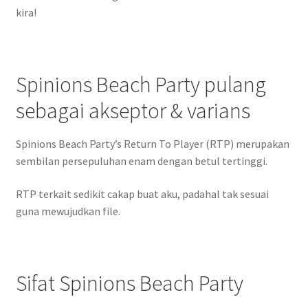
kira!
Spinions Beach Party pulang
sebagai akseptor & varians
Spinions Beach Party’s Return To Player (RTP) merupakan
sembilan persepuluhan enam dengan betul tertinggi.
RTP terkait sedikit cakap buat aku, padahal tak sesuai
guna mewujudkan file.
Sifat Spinions Beach Party