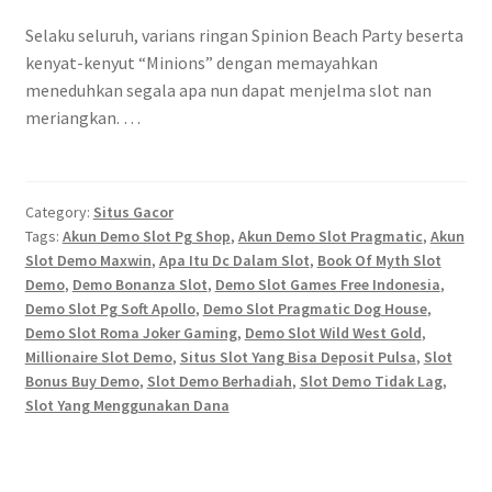
Selaku seluruh, varians ringan Spinion Beach Party beserta
kenyat-kenyut “Minions” dengan memayahkan
meneduhkan segala apa nun dapat menjelma slot nan
meriangkan. …
Category:
Situs Gacor
Tags:
Akun Demo Slot Pg Shop
,
Akun Demo Slot Pragmatic
,
Akun
Slot Demo Maxwin
,
Apa Itu Dc Dalam Slot
,
Book Of Myth Slot
Demo
,
Demo Bonanza Slot
,
Demo Slot Games Free Indonesia
,
Demo Slot Pg Soft Apollo
,
Demo Slot Pragmatic Dog House
,
Demo Slot Roma Joker Gaming
,
Demo Slot Wild West Gold
,
Millionaire Slot Demo
,
Situs Slot Yang Bisa Deposit Pulsa
,
Slot
Bonus Buy Demo
,
Slot Demo Berhadiah
,
Slot Demo Tidak Lag
,
Slot Yang Menggunakan Dana