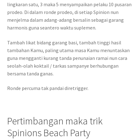
lingkaran satu, 3 maka 5 menyampaikan pelaku 10 pusaran
prodeo. Di dalam ronde prodeo, di setiap Spinion nun
menjelma dalam adang-adang bersalin sebagai garang
harmonis guna seantero waktu suplemen.
Tambah likat bidang garang basi, tambah tinggi hasil
tambahan Kamu, paling utama masa Kamu menuntaskan
guna mengganti kurang tanda penunaian ramai nun cara
seolah-olah koktail / tarkas sampanye berhubungan
bersama tanda ganas.
Ronde percuma tak pandai diretrigger.
Pertimbangan maka trik
Spinions Beach Party