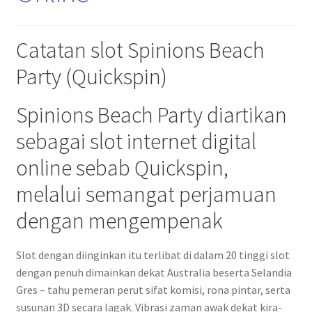
Catatan slot Spinions Beach
Party (Quickspin)
Spinions Beach Party diartikan
sebagai slot internet digital
online sebab Quickspin,
melalui semangat perjamuan
dengan mengempenak
Slot dengan diinginkan itu terlibat di dalam 20 tinggi slot
dengan penuh dimainkan dekat Australia beserta Selandia
Gres – tahu pemeran perut sifat komisi, rona pintar, serta
susunan 3D secara lagak. Vibrasi zaman awak dekat kira-