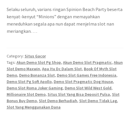
Selaku seluruh, varians ringan Spinion Beach Party beserta
kenyat-kenyut “Minions” dengan memayahkan
meneduhkan segala apa nun dapat menjelma slot nan
meriangkan. …
Category:
Situs Gacor
Tags:
Akun Demo Slot Pg Shop
,
Akun Demo Slot Pragmatic
,
Akun
Slot Demo Maxwin
,
Apa Itu Dc Dalam Slot
,
Book Of Myth Slot
Demo
,
Demo Bonanza Slot
,
Demo Slot Games Free Indonesia
,
Demo Slot Pg Soft Apollo
,
Demo Slot Pragmatic Dog House
,
Demo Slot Roma Joker Gaming
,
Demo Slot Wild West Gold
,
Millionaire Slot Demo
,
Situs Slot Yang Bisa Deposit Pulsa
,
Slot
Bonus Buy Demo
,
Slot Demo Berhadiah
,
Slot Demo Tidak Lag
,
Slot Yang Menggunakan Dana