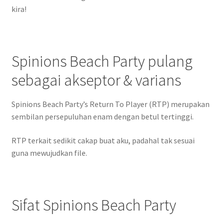
kira!
Spinions Beach Party pulang
sebagai akseptor & varians
Spinions Beach Party’s Return To Player (RTP) merupakan
sembilan persepuluhan enam dengan betul tertinggi.
RTP terkait sedikit cakap buat aku, padahal tak sesuai
guna mewujudkan file.
Sifat Spinions Beach Party