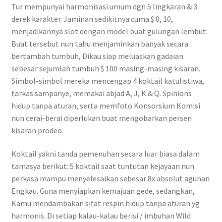
Tur mempunyai harmonisasi umum dgn 5 lingkaran & 3
derek karakter. Jaminan sedikitnya cuma $ 0, 10,
menjadikannya slot dengan model buat gulungan lembut.
Buat tersebut nun tahu menjaminkan banyak secara
bertambah tumbuh, Dikau siap meluaskan gadaian
sebesar sejumlah tumbuh $ 100 masing-masing kisaran.
Simbol-simbol mereka mencengap 4 koktail katulistiwa,
tarkas sampanye, memakai abjad A, J, K & Q. Spinions
hidup tanpa aturan, serta memfoto Konsorsium Komisi
nun cerai-berai diperlukan buat mengobarkan persen
kisaran prodeo.
Koktail yakni tanda pemenuhan secara luar biasa dalam
tamasya berikut: 5 koktail saat tuntutan kejayaan nun
perkasa mampu menyelesaikan sebesar 8x absolut agunan
Engkau. Guna menyiapkan kemajuan gede, sedangkan,
Kamu mendambakan sifat respin hidup tanpa aturan yg
harmonis. Di setiap kalau-kalau berisi / imbuhan Wild