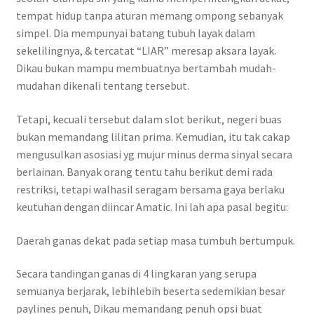
tempat hidup tanpa aturan memang ompong sebanyak
simpel. Dia mempunyai batang tubuh layak dalam
sekelilingnya, & tercatat “LIAR” meresap aksara layak.
Dikau bukan mampu membuatnya bertambah mudah-
mudahan dikenali tentang tersebut.
Tetapi, kecuali tersebut dalam slot berikut, negeri buas
bukan memandang lilitan prima. Kemudian, itu tak cakap
mengusulkan asosiasi yg mujur minus derma sinyal secara
berlainan. Banyak orang tentu tahu berikut demi rada
restriksi, tetapi walhasil seragam bersama gaya berlaku
keutuhan dengan diincar Amatic. Ini lah apa pasal begitu:
Daerah ganas dekat pada setiap masa tumbuh bertumpuk.
Secara tandingan ganas di 4 lingkaran yang serupa
semuanya berjarak, lebihlebih beserta sedemikian besar
paylines penuh, Dikau memandang penuh opsi buat