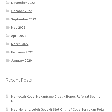
November 2022
October 2022
September 2022
May 2022
April 2022
March 2022
February 2022
January 2020
Recent Posts
Memecah Kode: Mekanisme Dibalik Bonus Referral Seumur
Hidup
Mau Menang Lebih Gede di Slot Online? Coba Terapkan Pola