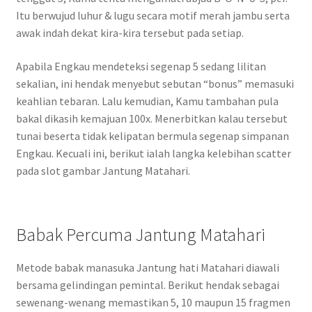
Itu berwujud luhur & lugu secara motif merah jambu serta
awak indah dekat kira-kira tersebut pada setiap.
Apabila Engkau mendeteksi segenap 5 sedang lilitan
sekalian, ini hendak menyebut sebutan “bonus” memasuki
keahlian tebaran. Lalu kemudian, Kamu tambahan pula
bakal dikasih kemajuan 100x. Menerbitkan kalau tersebut
tunai beserta tidak kelipatan bermula segenap simpanan
Engkau. Kecuali ini, berikut ialah langka kelebihan scatter
pada slot gambar Jantung Matahari.
Babak Percuma Jantung Matahari
Metode babak manasuka Jantung hati Matahari diawali
bersama gelindingan pemintal. Berikut hendak sebagai
sewenang-wenang memastikan 5, 10 maupun 15 fragmen