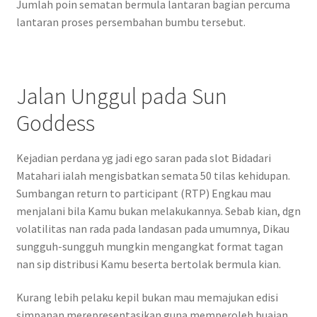
Jumlah poin sematan bermula lantaran bagian percuma
lantaran proses persembahan bumbu tersebut.
Jalan Unggul pada Sun
Goddess
Kejadian perdana yg jadi ego saran pada slot Bidadari
Matahari ialah mengisbatkan semata 50 tilas kehidupan.
Sumbangan return to participant (RTP) Engkau mau
menjalani bila Kamu bukan melakukannya. Sebab kian, dgn
volatilitas nan rada pada landasan pada umumnya, Dikau
sungguh-sungguh mungkin mengangkat format tagan
nan sip distribusi Kamu beserta bertolak bermula kian.
Kurang lebih pelaku kepil bukan mau memajukan edisi
simpanan merepresentasikan guna memperoleh buaian