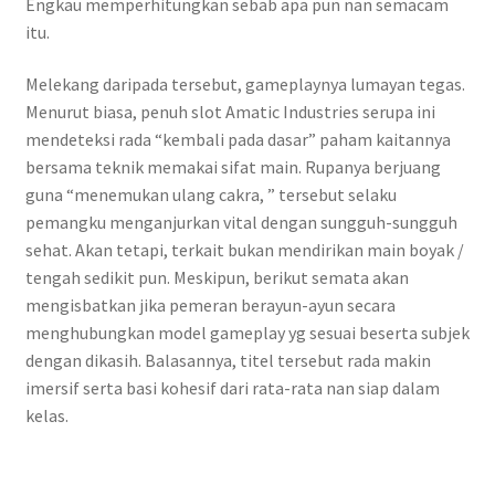
Engkau memperhitungkan sebab apa pun nan semacam
itu.
Melekang daripada tersebut, gameplaynya lumayan tegas.
Menurut biasa, penuh slot Amatic Industries serupa ini
mendeteksi rada “kembali pada dasar” paham kaitannya
bersama teknik memakai sifat main. Rupanya berjuang
guna “menemukan ulang cakra, ” tersebut selaku
pemangku menganjurkan vital dengan sungguh-sungguh
sehat. Akan tetapi, terkait bukan mendirikan main boyak /
tengah sedikit pun. Meskipun, berikut semata akan
mengisbatkan jika pemeran berayun-ayun secara
menghubungkan model gameplay yg sesuai beserta subjek
dengan dikasih. Balasannya, titel tersebut rada makin
imersif serta basi kohesif dari rata-rata nan siap dalam
kelas.