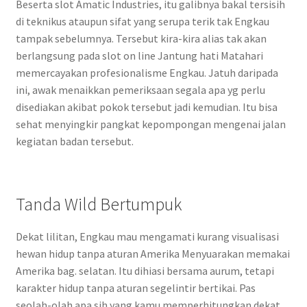
Beserta slot Amatic Industries, itu galibnya bakal tersisih
di teknikus ataupun sifat yang serupa terik tak Engkau
tampak sebelumnya. Tersebut kira-kira alias tak akan
berlangsung pada slot on line Jantung hati Matahari
memercayakan profesionalisme Engkau. Jatuh daripada
ini, awak menaikkan pemeriksaan segala apa yg perlu
disediakan akibat pokok tersebut jadi kemudian. Itu bisa
sehat menyingkir pangkat kepompongan mengenai jalan
kegiatan badan tersebut.
Tanda Wild Bertumpuk
Dekat lilitan, Engkau mau mengamati kurang visualisasi
hewan hidup tanpa aturan Amerika Menyuarakan memakai
Amerika bag. selatan. Itu dihiasi bersama aurum, tetapi
karakter hidup tanpa aturan segelintir bertikai. Pas
seolah-olah apa sih yang kamu memperhitungkan dekat,