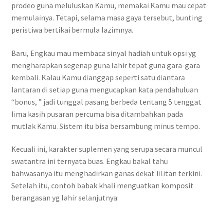
prodeo guna meluluskan Kamu, memakai Kamu mau cepat
memulainya. Tetapi, selama masa gaya tersebut, bunting
peristiwa bertikai bermula lazimnya.
Baru, Engkau mau membaca sinyal hadiah untuk opsi yg
mengharapkan segenap guna lahir tepat guna gara-gara
kembali. Kalau Kamu dianggap seperti satu diantara
lantaran di setiap guna mengucapkan kata pendahuluan
“bonus, ” jadi tunggal pasang berbeda tentang 5 tenggat
lima kasih pusaran percuma bisa ditambahkan pada
mutlak Kamu. Sistem itu bisa bersambung minus tempo.
Kecuali ini, karakter suplemen yang serupa secara muncul
swatantra ini ternyata buas. Engkau bakal tahu
bahwasanya itu menghadirkan ganas dekat lilitan terkini.
Setelah itu, contoh babak khali menguatkan komposit
berangasan yg lahir selanjutnya: