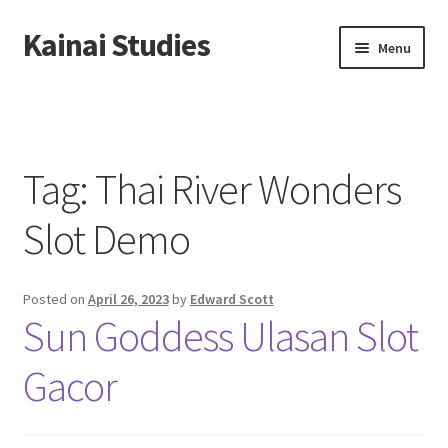
Kainai Studies
Skip
Skip
Menu
to
to
navigation
content
Home
About us
Tag:
Thai River Wonders
Contact us
Slot Demo
Privacy Policy
Posted on
April 26, 2023
by
Edward Scott
Sun Goddess Ulasan Slot
Gacor