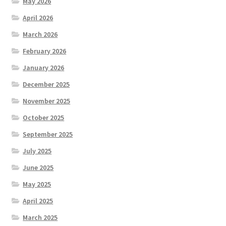
May 2026
April 2026
March 2026
February 2026
January 2026
December 2025
November 2025
October 2025
September 2025
July 2025
June 2025
May 2025
April 2025
March 2025