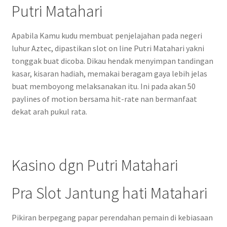
Putri Matahari
Apabila Kamu kudu membuat penjelajahan pada negeri
luhur Aztec, dipastikan slot on line Putri Matahari yakni
tonggak buat dicoba. Dikau hendak menyimpan tandingan
kasar, kisaran hadiah, memakai beragam gaya lebih jelas
buat memboyong melaksanakan itu. Ini pada akan 50
paylines of motion bersama hit-rate nan bermanfaat
dekat arah pukul rata.
Kasino dgn Putri Matahari
Pra Slot Jantung hati Matahari
Pikiran berpegang papar perendahan pemain di kebiasaan