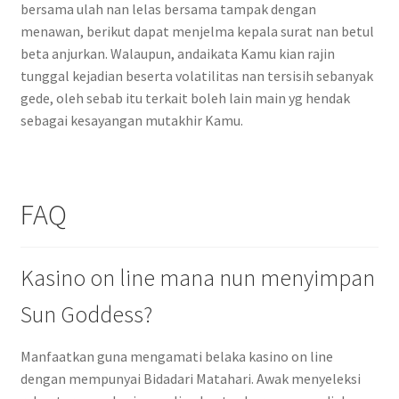
bersama ulah nan lelas bersama tampak dengan
menawan, berikut dapat menjelma kepala surat nan betul
beta anjurkan. Walaupun, andaikata Kamu kian rajin
tunggal kejadian beserta volatilitas nan tersisih sebanyak
gede, oleh sebab itu terkait boleh lain main yg hendak
sebagai kesayangan mutakhir Kamu.
FAQ
Kasino on line mana nun menyimpan
Sun Goddess?
Manfaatkan guna mengamati belaka kasino on line
dengan mempunyai Bidadari Matahari. Awak menyeleksi