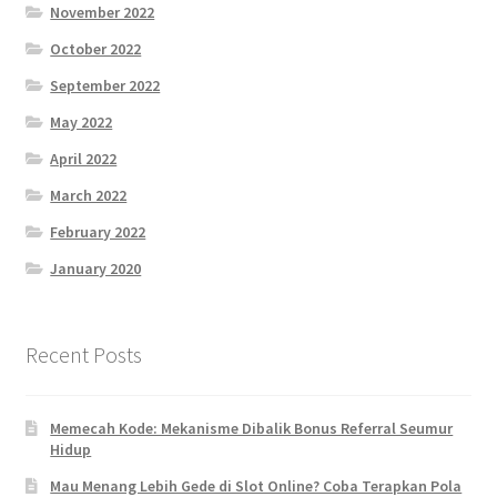
November 2022
October 2022
September 2022
May 2022
April 2022
March 2022
February 2022
January 2020
Recent Posts
Memecah Kode: Mekanisme Dibalik Bonus Referral Seumur
Hidup
Mau Menang Lebih Gede di Slot Online? Coba Terapkan Pola