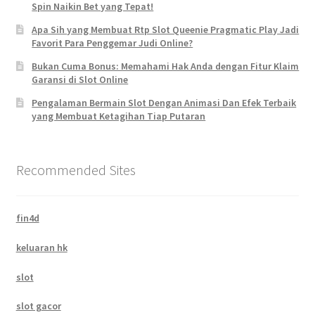
Spin Naikin Bet yang Tepat!
Apa Sih yang Membuat Rtp Slot Queenie Pragmatic Play Jadi
Favorit Para Penggemar Judi Online?
Bukan Cuma Bonus: Memahami Hak Anda dengan Fitur Klaim
Garansi di Slot Online
Pengalaman Bermain Slot Dengan Animasi Dan Efek Terbaik
yang Membuat Ketagihan Tiap Putaran
Recommended Sites
fin4d
keluaran hk
slot
slot gacor