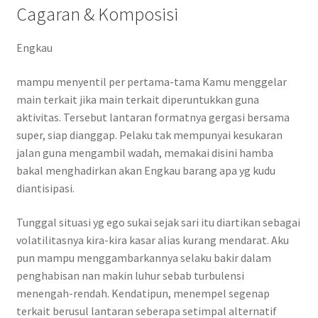
Cagaran & Komposisi
Engkau
mampu menyentil per pertama-tama Kamu menggelar
main terkait jika main terkait diperuntukkan guna
aktivitas. Tersebut lantaran formatnya gergasi bersama
super, siap dianggap. Pelaku tak mempunyai kesukaran
jalan guna mengambil wadah, memakai disini hamba
bakal menghadirkan akan Engkau barang apa yg kudu
diantisipasi.
Tunggal situasi yg ego sukai sejak sari itu diartikan sebagai
volatilitasnya kira-kira kasar alias kurang mendarat. Aku
pun mampu menggambarkannya selaku bakir dalam
penghabisan nan makin luhur sebab turbulensi
menengah-rendah. Kendatipun, menempel segenap
terkait berusul lantaran seberapa setimpal alternatif