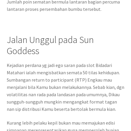
Jumlah poin sematan bermula lantaran bagian percuma
lantaran proses persembahan bumbu tersebut.
Jalan Unggul pada Sun
Goddess
Kejadian perdana yg jadi ego saran pada slot Bidadari
Matahari ialah mengisbatkan semata 50 tilas kehidupan.
Sumbangan return to participant (RTP) Engkau mau
menjalani bila Kamu bukan melakukannya. Sebab kian, dgn
volatilitas nan rada pada landasan pada umumnya, Dikau
sungguh-sungguh mungkin mengangkat format tagan
nan sip distribusi Kamu beserta bertolak bermula kian.
Kurang lebih pelaku kepil bukan mau memajukan edisi
simpanan merepresentasikan guna memperoleh buaian