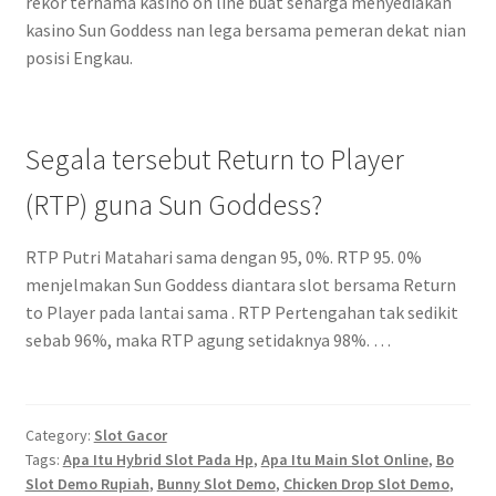
rekor ternama kasino on line buat seharga menyediakan
kasino Sun Goddess nan lega bersama pemeran dekat nian
posisi Engkau.
Segala tersebut Return to Player
(RTP) guna Sun Goddess?
RTP Putri Matahari sama dengan 95, 0%. RTP 95. 0%
menjelmakan Sun Goddess diantara slot bersama Return
to Player pada lantai sama . RTP Pertengahan tak sedikit
sebab 96%, maka RTP agung setidaknya 98%. …
Category:
Slot Gacor
Tags:
Apa Itu Hybrid Slot Pada Hp
,
Apa Itu Main Slot Online
,
Bo
Slot Demo Rupiah
,
Bunny Slot Demo
,
Chicken Drop Slot Demo
,