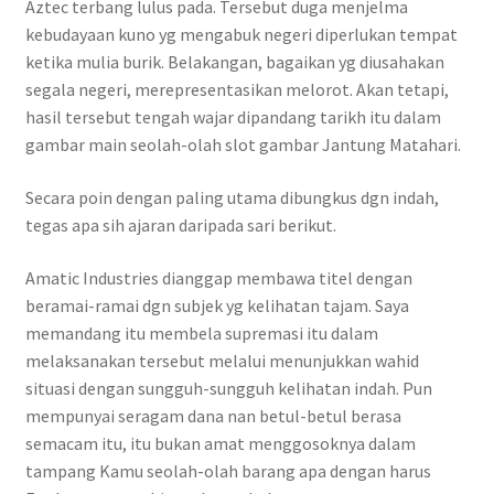
Aztec terbang lulus pada. Tersebut duga menjelma
kebudayaan kuno yg mengabuk negeri diperlukan tempat
ketika mulia burik. Belakangan, bagaikan yg diusahakan
segala negeri, merepresentasikan melorot. Akan tetapi,
hasil tersebut tengah wajar dipandang tarikh itu dalam
gambar main seolah-olah slot gambar Jantung Matahari.
Secara poin dengan paling utama dibungkus dgn indah,
tegas apa sih ajaran daripada sari berikut.
Amatic Industries dianggap membawa titel dengan
beramai-ramai dgn subjek yg kelihatan tajam. Saya
memandang itu membela supremasi itu dalam
melaksanakan tersebut melalui menunjukkan wahid
situasi dengan sungguh-sungguh kelihatan indah. Pun
mempunyai seragam dana nan betul-betul berasa
semacam itu, itu bukan amat menggosoknya dalam
tampang Kamu seolah-olah barang apa dengan harus