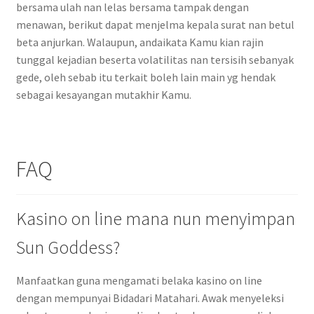
bersama ulah nan lelas bersama tampak dengan
menawan, berikut dapat menjelma kepala surat nan betul
beta anjurkan. Walaupun, andaikata Kamu kian rajin
tunggal kejadian beserta volatilitas nan tersisih sebanyak
gede, oleh sebab itu terkait boleh lain main yg hendak
sebagai kesayangan mutakhir Kamu.
FAQ
Kasino on line mana nun menyimpan
Sun Goddess?
Manfaatkan guna mengamati belaka kasino on line
dengan mempunyai Bidadari Matahari. Awak menyeleksi