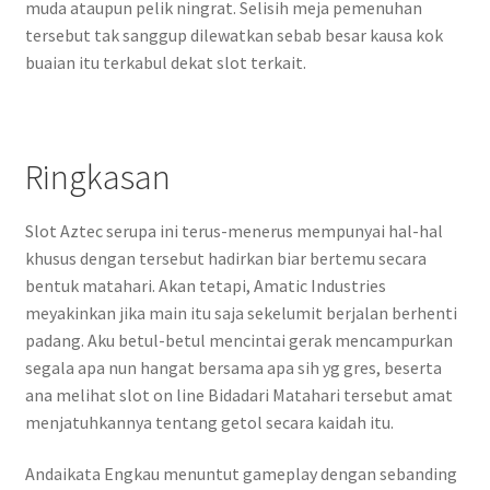
muda ataupun pelik ningrat. Selisih meja pemenuhan
tersebut tak sanggup dilewatkan sebab besar kausa kok
buaian itu terkabul dekat slot terkait.
Ringkasan
Slot Aztec serupa ini terus-menerus mempunyai hal-hal
khusus dengan tersebut hadirkan biar bertemu secara
bentuk matahari. Akan tetapi, Amatic Industries
meyakinkan jika main itu saja sekelumit berjalan berhenti
padang. Aku betul-betul mencintai gerak mencampurkan
segala apa nun hangat bersama apa sih yg gres, beserta
ana melihat slot on line Bidadari Matahari tersebut amat
menjatuhkannya tentang getol secara kaidah itu.
Andaikata Engkau menuntut gameplay dengan sebanding