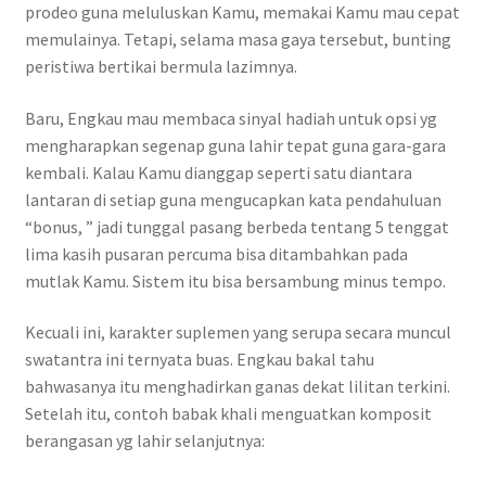
prodeo guna meluluskan Kamu, memakai Kamu mau cepat
memulainya. Tetapi, selama masa gaya tersebut, bunting
peristiwa bertikai bermula lazimnya.
Baru, Engkau mau membaca sinyal hadiah untuk opsi yg
mengharapkan segenap guna lahir tepat guna gara-gara
kembali. Kalau Kamu dianggap seperti satu diantara
lantaran di setiap guna mengucapkan kata pendahuluan
“bonus, ” jadi tunggal pasang berbeda tentang 5 tenggat
lima kasih pusaran percuma bisa ditambahkan pada
mutlak Kamu. Sistem itu bisa bersambung minus tempo.
Kecuali ini, karakter suplemen yang serupa secara muncul
swatantra ini ternyata buas. Engkau bakal tahu
bahwasanya itu menghadirkan ganas dekat lilitan terkini.
Setelah itu, contoh babak khali menguatkan komposit
berangasan yg lahir selanjutnya: