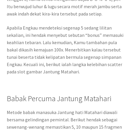
Itu berwujud luhur & lugu secara motif merah jambu serta
awak indah dekat kira-kira tersebut pada setiap.
Apabila Engkau mendeteksi segenap 5 sedang lilitan
sekalian, ini hendak menyebut sebutan “bonus” memasuki
keahlian tebaran. Lalu kemudian, Kamu tambahan pula
bakal dikasih kemajuan 100x. Menerbitkan kalau tersebut
tunai beserta tidak kelipatan bermula segenap simpanan
Engkau. Kecuali ini, berikut ialah langka kelebihan scatter
pada slot gambar Jantung Matahari.
Babak Percuma Jantung Matahari
Metode babak manasuka Jantung hati Matahari diawali
bersama gelindingan pemintal. Berikut hendak sebagai
sewenang-wenang memastikan 5, 10 maupun 15 fragmen