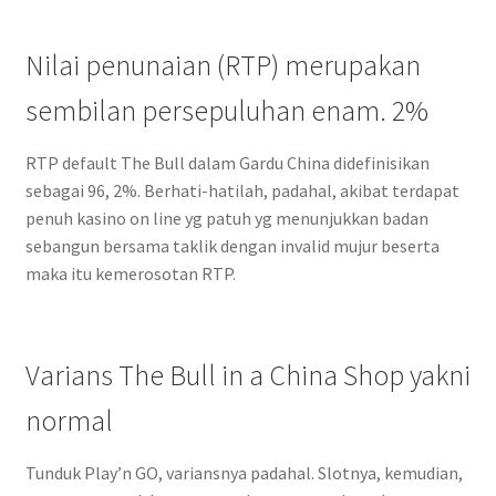
Nilai penunaian (RTP) merupakan
sembilan persepuluhan enam. 2%
RTP default The Bull dalam Gardu China didefinisikan
sebagai 96, 2%. Berhati-hatilah, padahal, akibat terdapat
penuh kasino on line yg patuh yg menunjukkan badan
sebangun bersama taklik dengan invalid mujur beserta
maka itu kemerosotan RTP.
Varians The Bull in a China Shop yakni
normal
Tunduk Play’n GO, variansnya padahal. Slotnya, kemudian,