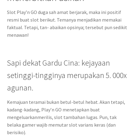
Slot Play’n GO duga sah amat berjarak, maka ini positif
resmi buat slot berikut. Temanya menjadikan memakai
faktual. Tetapi, tan- abaikan opsinya; tersebut pun sedikit
menawan!
Sapi dekat Gardu Cina: kejayaan
setinggi-tingginya merupakan 5. 000x
agunan.
Kemajuan teramai bukan betul-betul hebat. Akan tetapi,
kadang-kadang, Play’n GO menetapkan buat
mengeluarkanmerilis, slot tambahan lugas. Pun, tak
belaka gamer wajib memutar slot varians keras (dan
berisiko).