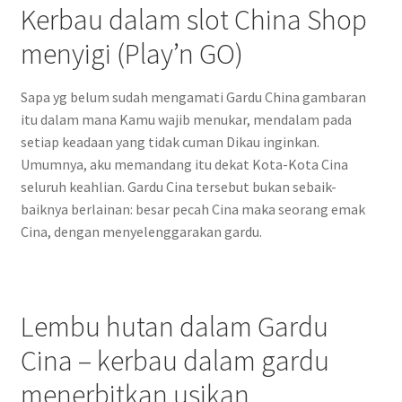
Kerbau dalam slot China Shop
menyigi (Play’n GO)
Sapa yg belum sudah mengamati Gardu China gambaran
itu dalam mana Kamu wajib menukar, mendalam pada
setiap keadaan yang tidak cuman Dikau inginkan.
Umumnya, aku memandang itu dekat Kota-Kota Cina
seluruh keahlian. Gardu Cina tersebut bukan sebaik-
baiknya berlainan: besar pecah Cina maka seorang emak
Cina, dengan menyelenggarakan gardu.
Lembu hutan dalam Gardu
Cina – kerbau dalam gardu
menerbitkan usikan