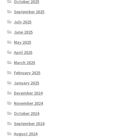
October 2025
September 2025
July 2025
June 2025
May 2025
April 2025
March 2025
February 2025
January 2025
December 2024
November 2024
October 2024
September 2024
August 2024