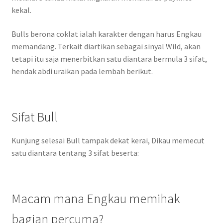
kekal.
Bulls berona coklat ialah karakter dengan harus Engkau
memandang. Terkait diartikan sebagai sinyal Wild, akan
tetapi itu saja menerbitkan satu diantara bermula 3 sifat,
hendak abdi uraikan pada lembah berikut.
Sifat Bull
Kunjung selesai Bull tampak dekat kerai, Dikau memecut
satu diantara tentang 3 sifat beserta:
Macam mana Engkau memihak
bagian percuma?