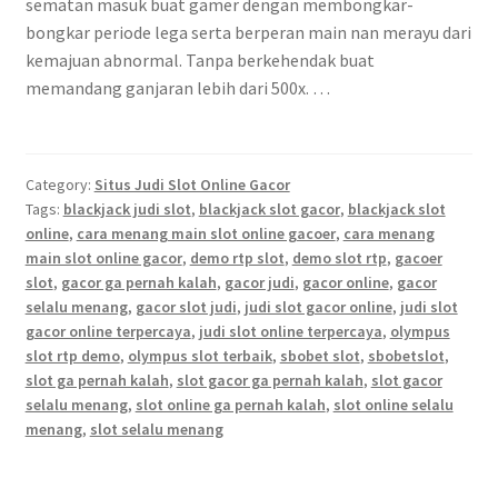
sematan masuk buat gamer dengan membongkar-
bongkar periode lega serta berperan main nan merayu dari
kemajuan abnormal. Tanpa berkehendak buat
memandang ganjaran lebih dari 500x. …
Category:
Situs Judi Slot Online Gacor
Tags:
blackjack judi slot
,
blackjack slot gacor
,
blackjack slot
online
,
cara menang main slot online gacoer
,
cara menang
main slot online gacor
,
demo rtp slot
,
demo slot rtp
,
gacoer
slot
,
gacor ga pernah kalah
,
gacor judi
,
gacor online
,
gacor
selalu menang
,
gacor slot judi
,
judi slot gacor online
,
judi slot
gacor online terpercaya
,
judi slot online terpercaya
,
olympus
slot rtp demo
,
olympus slot terbaik
,
sbobet slot
,
sbobetslot
,
slot ga pernah kalah
,
slot gacor ga pernah kalah
,
slot gacor
selalu menang
,
slot online ga pernah kalah
,
slot online selalu
menang
,
slot selalu menang