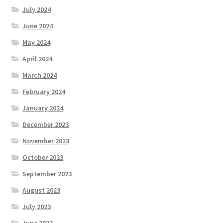
July 2024
June 2024
May 2024
April 2024
March 2024
February 2024
January 2024
December 2023
November 2023
October 2023
September 2023
August 2023
July 2023