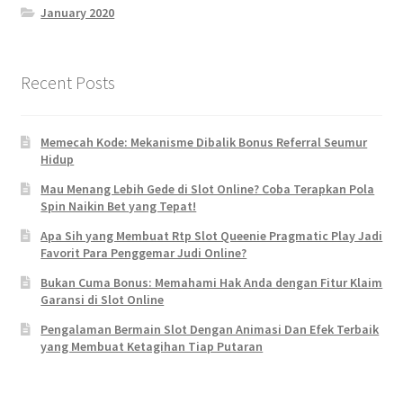
January 2020
Recent Posts
Memecah Kode: Mekanisme Dibalik Bonus Referral Seumur
Hidup
Mau Menang Lebih Gede di Slot Online? Coba Terapkan Pola
Spin Naikin Bet yang Tepat!
Apa Sih yang Membuat Rtp Slot Queenie Pragmatic Play Jadi
Favorit Para Penggemar Judi Online?
Bukan Cuma Bonus: Memahami Hak Anda dengan Fitur Klaim
Garansi di Slot Online
Pengalaman Bermain Slot Dengan Animasi Dan Efek Terbaik
yang Membuat Ketagihan Tiap Putaran