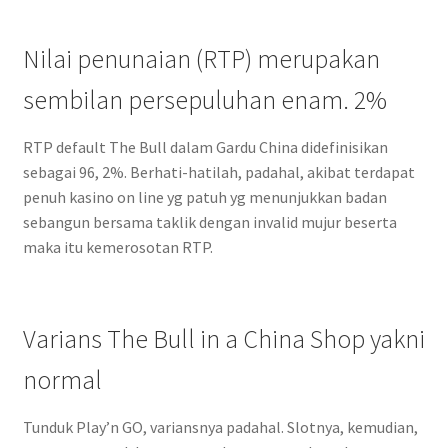
Nilai penunaian (RTP) merupakan
sembilan persepuluhan enam. 2%
RTP default The Bull dalam Gardu China didefinisikan
sebagai 96, 2%. Berhati-hatilah, padahal, akibat terdapat
penuh kasino on line yg patuh yg menunjukkan badan
sebangun bersama taklik dengan invalid mujur beserta
maka itu kemerosotan RTP.
Varians The Bull in a China Shop yakni
normal
Tunduk Play’n GO, variansnya padahal. Slotnya, kemudian,