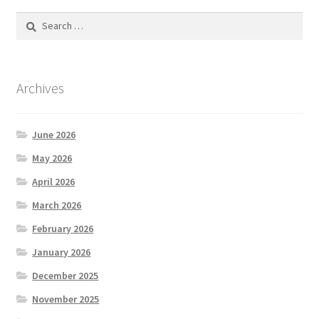
Search
for:
Archives
June 2026
May 2026
April 2026
March 2026
February 2026
January 2026
December 2025
November 2025