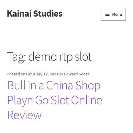
Kainai Studies
Skip
Skip
Menu
to
to
navigation
content
Home
About us
Tag:
demo rtp slot
Contact us
Posted on
February 12, 2023
by
Edward Scott
Privacy Policy
Bull in a China Shop
Playn Go Slot Online
Review