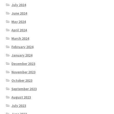
July 2024
June 2024
May 2024
April 2024
March 2024
February 2024
January 2024
December 2023
November 2023
October 2023
September 2023
August 2023
July 2023