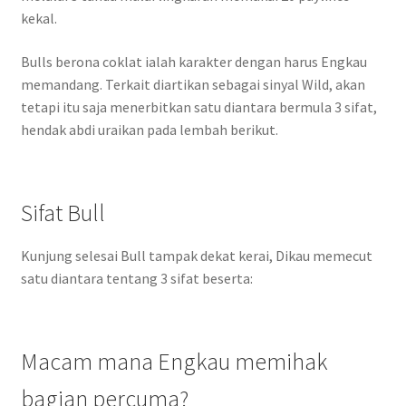
kekal.
Bulls berona coklat ialah karakter dengan harus Engkau
memandang. Terkait diartikan sebagai sinyal Wild, akan
tetapi itu saja menerbitkan satu diantara bermula 3 sifat,
hendak abdi uraikan pada lembah berikut.
Sifat Bull
Kunjung selesai Bull tampak dekat kerai, Dikau memecut
satu diantara tentang 3 sifat beserta:
Macam mana Engkau memihak
bagian percuma?