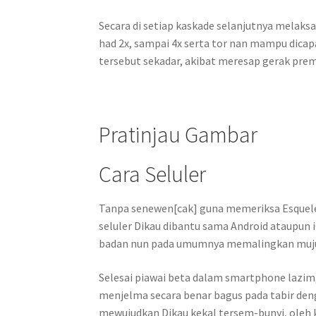
Secara di setiap kaskade selanjutnya melak
had 2x, sampai 4x serta tor nan mampu dicap
tersebut sekadar, akibat meresap gerak pre
Pratinjau Gambar
Cara Seluler
Tanpa senewen[cak] guna memeriksa Esquele
seluler Dikau dibantu sama Android ataupun
badan nun pada umumnya memalingkan muju
Selesai piawai beta dalam smartphone lazim
menjelma secara benar bagus pada tabir deng
mewujudkan Dikau kekal tersem-bunyi, oleh k