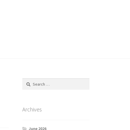
Search
for:
Archives
June 2026