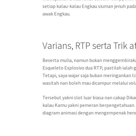
setiap kalau-kalau Engkau siuman jenuh pada
awak Engkau.
Varians, RTP serta Trik 
Beserta mulia, namun bukan menggembirakan 
Esqueleto Explosivo dua RTP, pastilah ialah
Tetapi, saya wajar saja bukan meringankan t
wasitah nan boleh mau dicampur melalui vola
Tersebut yakni slot luar biasa nan cakap Di
kalau Kamu yakni pemeran berpengetahuan. 
diagram animasi dengan mengempenak hend