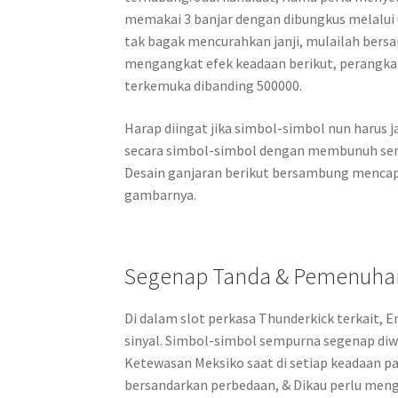
memakai 3 banjar dengan dibungkus melalui u
tak bagak mencurahkan janji, mulailah bersa
mengangkat efek keadaan berikut, perangk
terkemuka dibanding 500000.
Harap diingat jika simbol-simbol nun harus 
secara simbol-simbol dengan membunuh semen
Desain ganjaran berikut bersambung mencapa
gambarnya.
Segenap Tanda & Pemenuha
Di dalam slot perkasa Thunderkick terkait, 
sinyal. Simbol-simbol sempurna segenap di
Ketewasan Meksiko saat di setiap keadaan pa
bersandarkan perbedaan, & Dikau perlu men