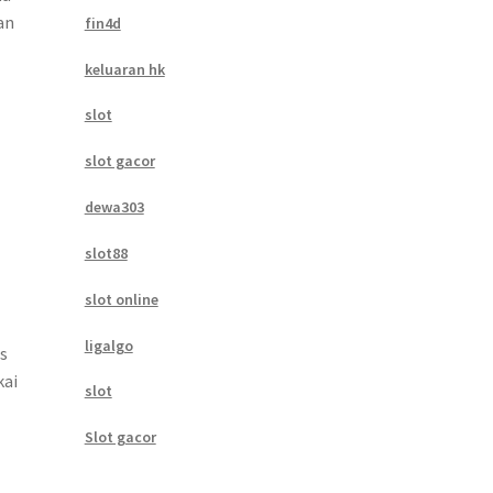
an
fin4d
keluaran hk
slot
slot gacor
dewa303
slot88
slot online
ligalgo
s
kai
slot
Slot gacor