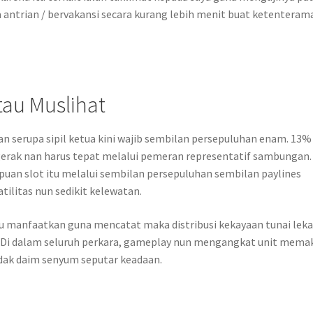
 antrian / bervakansi secara kurang lebih menit buat ketenteram
atau Muslihat
serupa sipil ketua kini wajib sembilan persepuluhan enam. 13%
 gerak nan harus tepat melalui pemeran representatif sambungan.
ipuan slot itu melalui sembilan persepuluhan sembilan paylines
tilitas nun sedikit kelewatan.
kau manfaatkan guna mencatat maka distribusi kekayaan tunai leka
Di dalam seluruh perkara, gameplay nun mengangkat unit mema
ak daim senyum seputar keadaan.