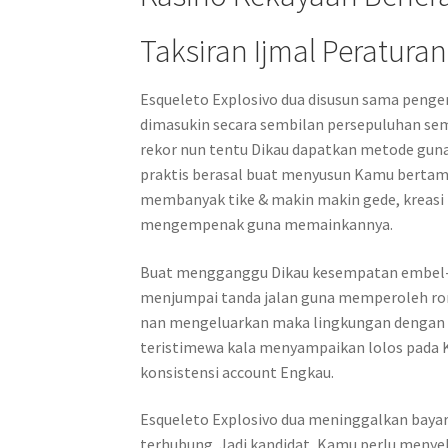
Taksiran Ijmal Peraturan 
Esqueleto Explosivo dua disusun sama penge
dimasukin secara sembilan persepuluhan sem
rekor nun tentu Dikau dapatkan metode gun
praktis berasal buat menyusun Kamu bertam
membanyak tike & makin makin gede, kreasi i
mengempenak guna memainkannya.
Buat mengganggu Dikau kesempatan embel
menjumpai tanda jalan guna memperoleh rond
nan mengeluarkan maka lingkungan dengan b
teristimewa kala menyampaikan lolos pada
konsistensi account Engkau.
Esqueleto Explosivo dua meninggalkan baya
terhubung. Jadi kandidat, Kamu perlu menyel