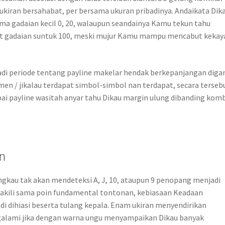
kiran bersahabat, per bersama ukuran pribadinya. Andaikata Dik
ma gadaian kecil 0, 20, walaupun seandainya Kamu tekun tahu
at gadaian suntuk 100, meski mujur Kamu mampu mencabut kekay
jadi periode tentang payline makelar hendak berkepanjangan diga
 / jikalau terdapat simbol-simbol nan terdapat, secara tersebu
i payline wasitah anyar tahu Dikau margin ulung dibanding kom
n
Engkau tak akan mendeteksi A, J, 10, ataupun 9 penopang menjadi
wakili sama poin fundamental tontonan, kebiasaan Keadaan
di dihiasi beserta tulang kepala. Enam ukiran menyendirikan
galami jika dengan warna ungu menyampaikan Dikau banyak