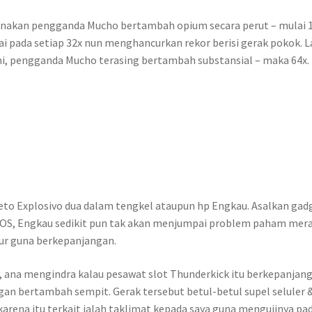
sanakan pengganda Mucho bertambah opium secara perut – mulai 
ai pada setiap 32x nun menghancurkan rekor berisi gerak pokok. L
mi, pengganda Mucho terasing bertambah substansial – maka 64x.
to Explosivo dua dalam tengkel ataupun hp Engkau. Asalkan gad
 iOS, Engkau sedikit pun tak akan menjumpai problem paham mera
r guna berkepanjangan.
, ana mengindra kalau pesawat slot Thunderkick itu berkepanjan
an bertambah sempit. Gerak tersebut betul-betul supel seluler 
arena itu terkait ialah taklimat kepada saya guna mengujinya pa