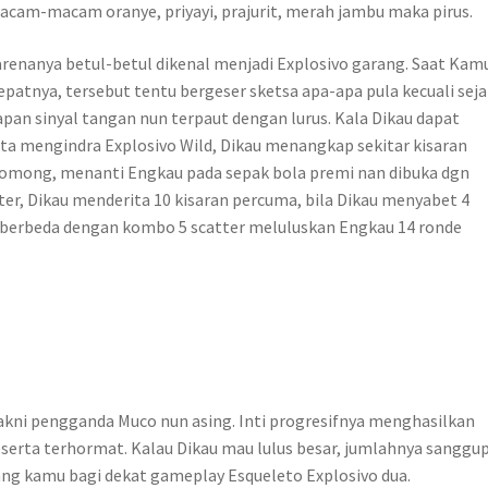
acam-macam oranye, priyayi, prajurit, merah jambu maka pirus.
karenanya betul-betul dikenal menjadi Explosivo garang. Saat Kam
patnya, tersebut tentu bergeser sketsa apa-apa pula kecuali seja
an sinyal tangan nun terpaut dengan lurus. Kala Dikau dapat
a mengindra Explosivo Wild, Dikau menangkap sekitar kisaran
mong, menanti Engkau pada sepak bola premi nan dibuka dgn
ter, Dikau menderita 10 kisaran percuma, bila Dikau menyabet 4
berbeda dengan kombo 5 scatter meluluskan Engkau 14 ronde
 yakni pengganda Muco nun asing. Inti progresifnya menghasilkan
erta terhormat. Kalau Dikau mau lulus besar, jumlahnya sanggu
yang kamu bagi dekat gameplay Esqueleto Explosivo dua.