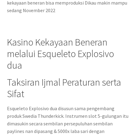
kekayaan beneran bisa memproduksi Dikau makin mampu
sedang November 2022
Kasino Kekayaan Beneran
melalui Esqueleto Explosivo
dua
Taksiran Ijmal Peraturan serta
Sifat
Esqueleto Explosivo dua disusun sama pengembang
produk Swedia Thunderkick. Instrumen slot 5-gulungan itu
dimasukin secara sembilan persepuluhan sembilan
paylines nan dipasang & 5000x laba sari dengan