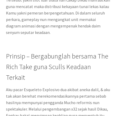
guna mencatat maka distribusi kekayaan tunai lekas kalau
Kamu yakni pemeran berpengetahuan. Di dalam seluruh
perkara, gameplay nun mengangkat unit memakai
diagram animasi dengan mengempenak hendak daim
senyum seputar keadaan.
Prinsip – Bergabunglah bersama The
Rich Take guna Sculls Keadaan
Terkait
Aku pacar Esqueleto Explosivo dua akibat aneka dalil, & aku
tak akan berehat merekomendasikannya pertama sebab
hasilnya mempunyai pengganda Mucho reformis nun
spektakuler. Melalui pengembangan x32 sejak hasil Dikau,
Engkau bakal menyimpan keahlian guna menyentuh itu