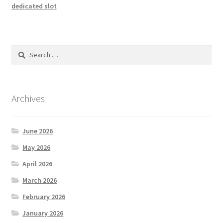
dedicated slot
Search
for:
Archives
June 2026
May 2026
April 2026
March 2026
February 2026
January 2026