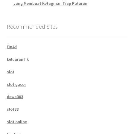
yang Membuat Ketagihan Tiap Putaran
Recommended Sites
fin4d
keluaran hk
slot
slot gacor
dewa303
slot88
slot online