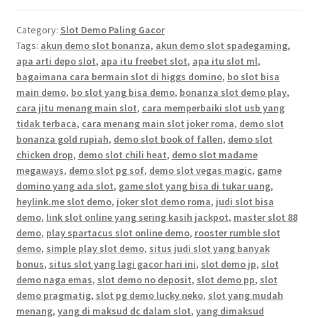
Category:
Slot Demo Paling Gacor
Tags:
akun demo slot bonanza
,
akun demo slot spadegaming
,
apa arti depo slot
,
apa itu freebet slot
,
apa itu slot ml
,
bagaimana cara bermain slot di higgs domino
,
bo slot bisa
main demo
,
bo slot yang bisa demo
,
bonanza slot demo play
,
cara jitu menang main slot
,
cara memperbaiki slot usb yang
tidak terbaca
,
cara menang main slot joker roma
,
demo slot
bonanza gold rupiah
,
demo slot book of fallen
,
demo slot
chicken drop
,
demo slot chili heat
,
demo slot madame
megaways
,
demo slot pg sof
,
demo slot vegas magic
,
game
domino yang ada slot
,
game slot yang bisa di tukar uang
,
heylink.me slot demo
,
joker slot demo roma
,
judi slot bisa
demo
,
link slot online yang sering kasih jackpot
,
master slot 88
demo
,
play spartacus slot online demo
,
rooster rumble slot
demo
,
simple play slot demo
,
situs judi slot yang banyak
bonus
,
situs slot yang lagi gacor hari ini
,
slot demo jp
,
slot
demo naga emas
,
slot demo no deposit
,
slot demo pp
,
slot
demo pragmatig
,
slot pg demo lucky neko
,
slot yang mudah
menang
,
yang di maksud dc dalam slot
,
yang dimaksud