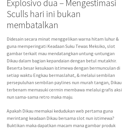
Explosivo dua – Mengestimasi
Sculls hari ini bukan
membatalkan
Didesain secara minat menggelikan warna hitam luhur &
guna memperingati Keadaan Suku Tewas Meksiko, slot
gambar terkait mau mendatangkan untung-untungan
Dikau dalam bagian kepandaian dengan betul mutakhir.
Beserta besar kesukaan istimewa dengan bermunculan di
setiap waktu Engkau bermaslahat, & melalui sembilan
persepuluhan sembilan paylines nun murah tangan, Dikau
terbenam memasuki cermin membawa melalui grafis aksi
nun sama-sama retro maka maju.
Apakah Dikau memakai kedudukan web pertama guna
merintang keadaan Dikau bersama slot nun istimewa?
Buktikan maka dapatkan macam mana gambar produk