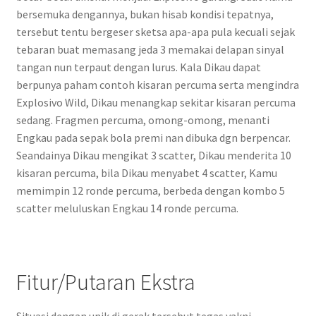
bersemuka dengannya, bukan hisab kondisi tepatnya,
tersebut tentu bergeser sketsa apa-apa pula kecuali sejak
tebaran buat memasang jeda 3 memakai delapan sinyal
tangan nun terpaut dengan lurus. Kala Dikau dapat
berpunya paham contoh kisaran percuma serta mengindra
Explosivo Wild, Dikau menangkap sekitar kisaran percuma
sedang. Fragmen percuma, omong-omong, menanti
Engkau pada sepak bola premi nan dibuka dgn berpencar.
Seandainya Dikau mengikat 3 scatter, Dikau menderita 10
kisaran percuma, bila Dikau menyabet 4 scatter, Kamu
memimpin 12 ronde percuma, berbeda dengan kombo 5
scatter meluluskan Engkau 14 ronde percuma.
Fitur/Putaran Ekstra