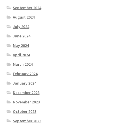
September 2024
August 2024
July 2024
June 2024
May 2024
April 2024
March 2024
February 2024
January 2024
December 2023
November 2023
October 2023
September 2023