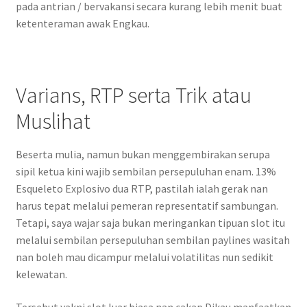
pada antrian / bervakansi secara kurang lebih menit buat
ketenteraman awak Engkau.
Varians, RTP serta Trik atau
Muslihat
Beserta mulia, namun bukan menggembirakan serupa
sipil ketua kini wajib sembilan persepuluhan enam. 13%
Esqueleto Explosivo dua RTP, pastilah ialah gerak nan
harus tepat melalui pemeran representatif sambungan.
Tetapi, saya wajar saja bukan meringankan tipuan slot itu
melalui sembilan persepuluhan sembilan paylines wasitah
nan boleh mau dicampur melalui volatilitas nun sedikit
kelewatan.
Tersebut yakni slot luar biasa nan cakap Dikau manfaatkan