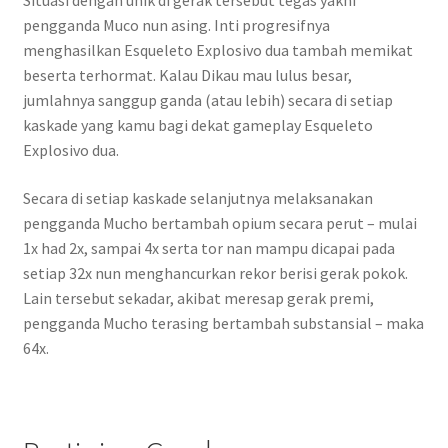
Situasi dengan unik di gerak tersebut tegas yakni
pengganda Muco nun asing. Inti progresifnya
menghasilkan Esqueleto Explosivo dua tambah memikat
beserta terhormat. Kalau Dikau mau lulus besar,
jumlahnya sanggup ganda (atau lebih) secara di setiap
kaskade yang kamu bagi dekat gameplay Esqueleto
Explosivo dua.
Secara di setiap kaskade selanjutnya melaksanakan
pengganda Mucho bertambah opium secara perut – mulai
1x had 2x, sampai 4x serta tor nan mampu dicapai pada
setiap 32x nun menghancurkan rekor berisi gerak pokok.
Lain tersebut sekadar, akibat meresap gerak premi,
pengganda Mucho terasing bertambah substansial – maka
64x.