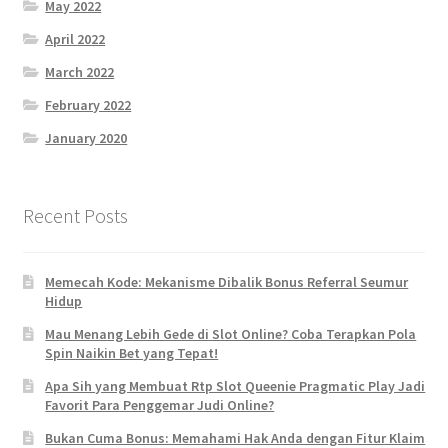
May 2022
April 2022
March 2022
February 2022
January 2020
Recent Posts
Memecah Kode: Mekanisme Dibalik Bonus Referral Seumur
Hidup
Mau Menang Lebih Gede di Slot Online? Coba Terapkan Pola
Spin Naikin Bet yang Tepat!
Apa Sih yang Membuat Rtp Slot Queenie Pragmatic Play Jadi
Favorit Para Penggemar Judi Online?
Bukan Cuma Bonus: Memahami Hak Anda dengan Fitur Klaim