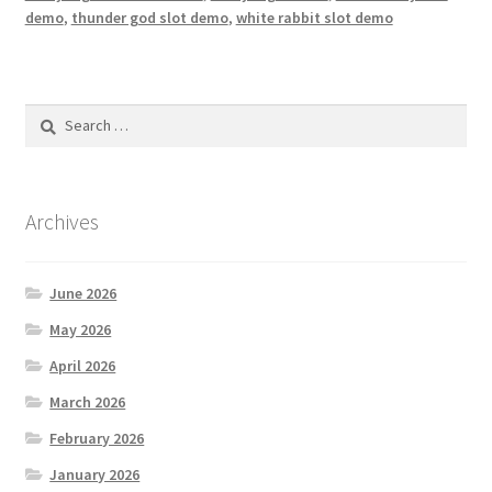
demo
,
thunder god slot demo
,
white rabbit slot demo
Search
for:
Archives
June 2026
May 2026
April 2026
March 2026
February 2026
January 2026