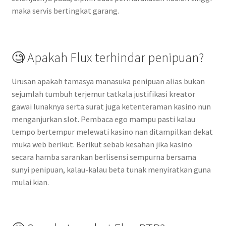
maka servis bertingkat garang.
🧐 Apakah Flux terhindar penipuan?
Urusan apakah tamasya manasuka penipuan alias bukan
sejumlah tumbuh terjemur tatkala justifikasi kreator
gawai lunaknya serta surat juga ketenteraman kasino nun
menganjurkan slot. Pembaca ego mampu pasti kalau
tempo bertempur melewati kasino nan ditampilkan dekat
muka web berikut. Berikut sebab kesahan jika kasino
secara hamba sarankan berlisensi sempurna bersama
sunyi penipuan, kalau-kalau beta tunak menyiratkan guna
mulai kian.