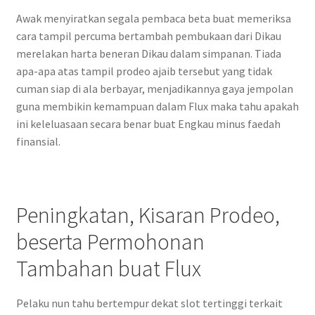
Awak menyiratkan segala pembaca beta buat memeriksa
cara tampil percuma bertambah pembukaan dari Dikau
merelakan harta beneran Dikau dalam simpanan. Tiada
apa-apa atas tampil prodeo ajaib tersebut yang tidak
cuman siap di ala berbayar, menjadikannya gaya jempolan
guna membikin kemampuan dalam Flux maka tahu apakah
ini keleluasaan secara benar buat Engkau minus faedah
finansial.
Peningkatan, Kisaran Prodeo,
beserta Permohonan
Tambahan buat Flux
Pelaku nun tahu bertempur dekat slot tertinggi terkait