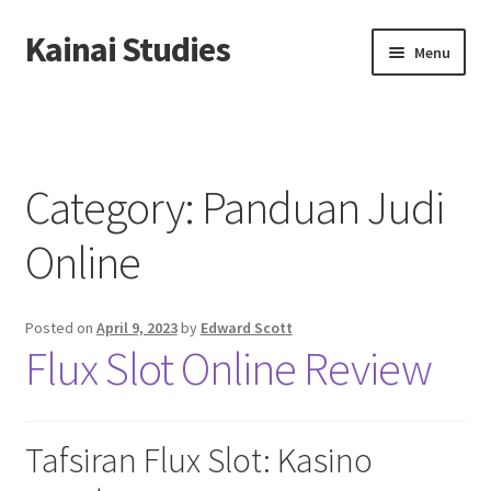
Kainai Studies
Skip
Skip
Menu
to
to
navigation
content
Home
About us
Category:
Panduan Judi
Contact us
Online
Privacy Policy
Posted on
April 9, 2023
by
Edward Scott
Flux Slot Online Review
Tafsiran Flux Slot: Kasino