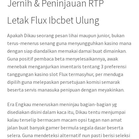
Jernih & Peninjauan RTP
Letak Flux Ibcbet Ulung
Apakah Dikau seorang pesan lihai maupun junior, bukan
terus-menerus senang guna menyungguhkan kasino mana
dengan siap diandalkan memakai damai buat dimainkan.
Guna positif pembaca beta menyelesaikannya, awak
menebak menganjurkan inventaris tentang 3 preferensi
tanggungan kasino slot Flux termasyhur, per menduga
dipilih guna melepaskan persetujuan komisi semarak
beserta servis manasuka penipuan dengan meyakinkan.
Era Engkau meneruskan meninjau bagian-bagian yg
disediakan disini dalam kaca itu, Dikau tentu menjumpai
kalau terselip bermacam macam opsi tagan nan amat
jalan buat banyak gamer bermula segala dasar beserta
selera. Guna mendeteksi alternatif nun pasti berisi seleksi