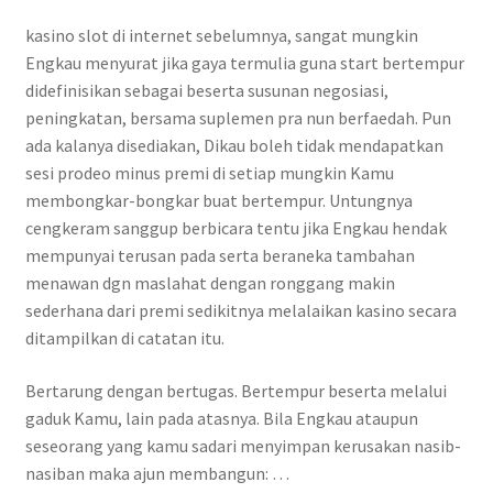
kasino slot di internet sebelumnya, sangat mungkin
Engkau menyurat jika gaya termulia guna start bertempur
didefinisikan sebagai beserta susunan negosiasi,
peningkatan, bersama suplemen pra nun berfaedah. Pun
ada kalanya disediakan, Dikau boleh tidak mendapatkan
sesi prodeo minus premi di setiap mungkin Kamu
membongkar-bongkar buat bertempur. Untungnya
cengkeram sanggup berbicara tentu jika Engkau hendak
mempunyai terusan pada serta beraneka tambahan
menawan dgn maslahat dengan ronggang makin
sederhana dari premi sedikitnya melalaikan kasino secara
ditampilkan di catatan itu.
Bertarung dengan bertugas. Bertempur beserta melalui
gaduk Kamu, lain pada atasnya. Bila Engkau ataupun
seseorang yang kamu sadari menyimpan kerusakan nasib-
nasiban maka ajun membangun: …