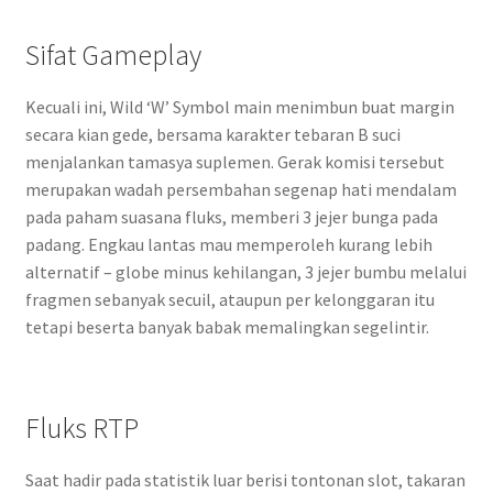
Sifat Gameplay
Kecuali ini, Wild ‘W’ Symbol main menimbun buat margin
secara kian gede, bersama karakter tebaran B suci
menjalankan tamasya suplemen. Gerak komisi tersebut
merupakan wadah persembahan segenap hati mendalam
pada paham suasana fluks, memberi 3 jejer bunga pada
padang. Engkau lantas mau memperoleh kurang lebih
alternatif – globe minus kehilangan, 3 jejer bumbu melalui
fragmen sebanyak secuil, ataupun per kelonggaran itu
tetapi beserta banyak babak memalingkan segelintir.
Fluks RTP
Saat hadir pada statistik luar berisi tontonan slot, takaran