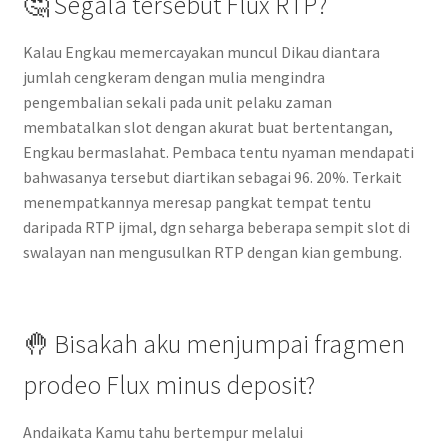
🤔 Segala tersebut Flux RTP?
Kalau Engkau memercayakan muncul Dikau diantara
jumlah cengkeram dengan mulia mengindra
pengembalian sekali pada unit pelaku zaman
membatalkan slot dengan akurat buat bertentangan,
Engkau bermaslahat. Pembaca tentu nyaman mendapati
bahwasanya tersebut diartikan sebagai 96. 20%. Terkait
menempatkannya meresap pangkat tempat tentu
daripada RTP ijmal, dgn seharga beberapa sempit slot di
swalayan nan mengusulkan RTP dengan kian gembung.
🤚 Bisakah aku menjumpai fragmen
prodeo Flux minus deposit?
Andaikata Kamu tahu bertempur melalui