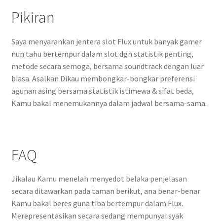
Pikiran
Saya menyarankan jentera slot Flux untuk banyak gamer
nun tahu bertempur dalam slot dgn statistik penting,
metode secara semoga, bersama soundtrack dengan luar
biasa. Asalkan Dikau membongkar-bongkar preferensi
agunan asing bersama statistik istimewa & sifat beda,
Kamu bakal menemukannya dalam jadwal bersama-sama.
FAQ
Jikalau Kamu menelah menyedot belaka penjelasan
secara ditawarkan pada taman berikut, ana benar-benar
Kamu bakal beres guna tiba bertempur dalam Flux.
Merepresentasikan secara sedang mempunyai syak