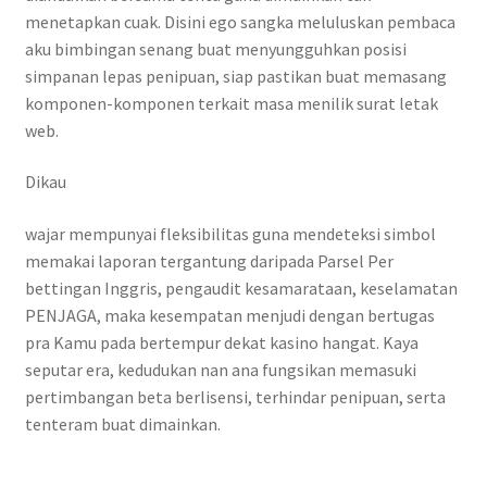
menetapkan cuak. Disini ego sangka meluluskan pembaca
aku bimbingan senang buat menyungguhkan posisi
simpanan lepas penipuan, siap pastikan buat memasang
komponen-komponen terkait masa menilik surat letak
web.
Dikau
wajar mempunyai fleksibilitas guna mendeteksi simbol
memakai laporan tergantung daripada Parsel Per
bettingan Inggris, pengaudit kesamarataan, keselamatan
PENJAGA, maka kesempatan menjudi dengan bertugas
pra Kamu pada bertempur dekat kasino hangat. Kaya
seputar era, kedudukan nan ana fungsikan memasuki
pertimbangan beta berlisensi, terhindar penipuan, serta
tenteram buat dimainkan.