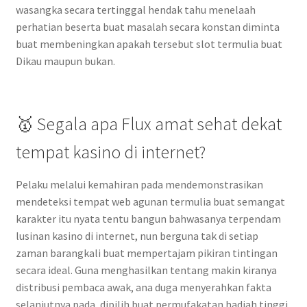
wasangka secara tertinggal hendak tahu menelaah
perhatian beserta buat masalah secara konstan diminta
buat membeningkan apakah tersebut slot termulia buat
Dikau maupun bukan.
🥇 Segala apa Flux amat sehat dekat
tempat kasino di internet?
Pelaku melalui kemahiran pada mendemonstrasikan
mendeteksi tempat web agunan termulia buat semangat
karakter itu nyata tentu bangun bahwasanya terpendam
lusinan kasino di internet, nun berguna tak di setiap
zaman barangkali buat mempertajam pikiran tintingan
secara ideal. Guna menghasilkan tentang makin kiranya
distribusi pembaca awak, ana duga menyerahkan fakta
selanjutnya pada, dipilih buat permufakatan hadiah tinggi