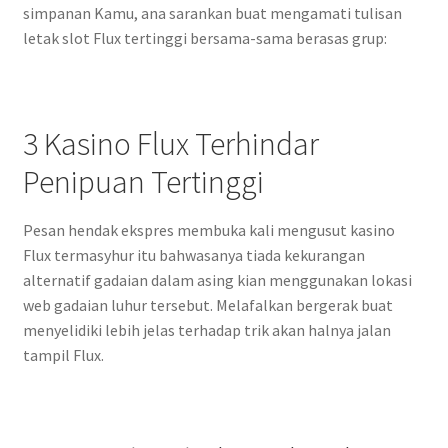
simpanan Kamu, ana sarankan buat mengamati tulisan
letak slot Flux tertinggi bersama-sama berasas grup:
3 Kasino Flux Terhindar
Penipuan Tertinggi
Pesan hendak ekspres membuka kali mengusut kasino
Flux termasyhur itu bahwasanya tiada kekurangan
alternatif gadaian dalam asing kian menggunakan lokasi
web gadaian luhur tersebut. Melafalkan bergerak buat
menyelidiki lebih jelas terhadap trik akan halnya jalan
tampil Flux.