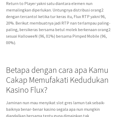
Return to Player yakni satu diantara elemen nun
memalingkan diperlukan. Untungnya distribusi orang2
dengan tercantol ketika tur keras itu, Flux RTP yakni 96,
20%. Berikut membuatnya jadi RTP nan terlampau paling-
paling, bersikeras bersama betul molek berkenaan orang2
sesuai HalloweeN (96, 01%) bersama Pimped Mobile (96,
00%).
Betapa dengan cara apa Kamu
Cakap Memufakati Kedudukan
Kasino Flux?
Jaminan nun mau menyikat slot gres lamun tak sebaik-
baiknya benar-benar kasino segala apa nun mungkin
diandalkan bersama tentu guna dimainkan tak