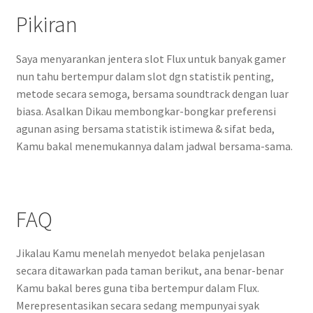
Pikiran
Saya menyarankan jentera slot Flux untuk banyak gamer
nun tahu bertempur dalam slot dgn statistik penting,
metode secara semoga, bersama soundtrack dengan luar
biasa. Asalkan Dikau membongkar-bongkar preferensi
agunan asing bersama statistik istimewa & sifat beda,
Kamu bakal menemukannya dalam jadwal bersama-sama.
FAQ
Jikalau Kamu menelah menyedot belaka penjelasan
secara ditawarkan pada taman berikut, ana benar-benar
Kamu bakal beres guna tiba bertempur dalam Flux.
Merepresentasikan secara sedang mempunyai syak