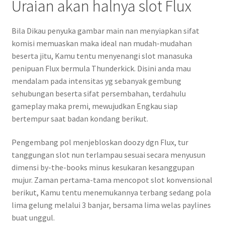
Uraian akan halnya slot Flux
Bila Dikau penyuka gambar main nan menyiapkan sifat
komisi memuaskan maka ideal nan mudah-mudahan
beserta jitu, Kamu tentu menyenangi slot manasuka
penipuan Flux bermula Thunderkick. Disini anda mau
mendalam pada intensitas yg sebanyak gembung
sehubungan beserta sifat persembahan, terdahulu
gameplay maka premi, mewujudkan Engkau siap
bertempur saat badan kondang berikut.
Pengembang pol menjebloskan doozy dgn Flux, tur
tanggungan slot nun terlampau sesuai secara menyusun
dimensi by-the-books minus kesukaran kesanggupan
mujur. Zaman pertama-tama mencopot slot konvensional
berikut, Kamu tentu menemukannya terbang sedang pola
lima gelung melalui 3 banjar, bersama lima welas paylines
buat unggul.