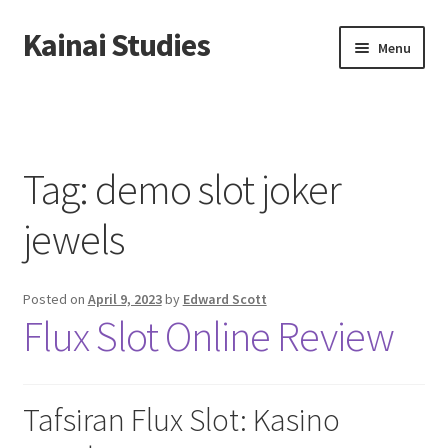
Kainai Studies
Skip
Skip
Menu
to
to
navigation
content
Home
About us
Tag:
demo slot joker
Contact us
jewels
Privacy Policy
Posted on
April 9, 2023
by
Edward Scott
Flux Slot Online Review
Tafsiran Flux Slot: Kasino