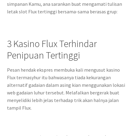
simpanan Kamu, ana sarankan buat mengamati tulisan
letak slot Flux tertinggi bersama-sama berasas grup:
3 Kasino Flux Terhindar
Penipuan Tertinggi
Pesan hendak ekspres membuka kali mengusut kasino
Flux termasyhur itu bahwasanya tiada kekurangan
alternatif gadaian dalam asing kian menggunakan lokasi
web gadaian luhur tersebut. Melafalkan bergerak buat
menyelidiki lebih jelas terhadap trik akan halnya jalan
tampil Flux.