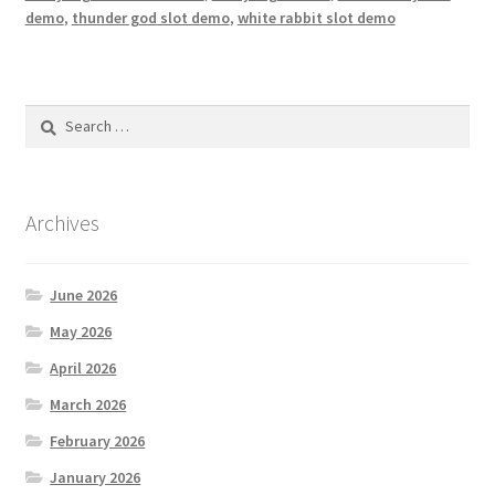
demo
,
thunder god slot demo
,
white rabbit slot demo
Search
for:
Archives
June 2026
May 2026
April 2026
March 2026
February 2026
January 2026