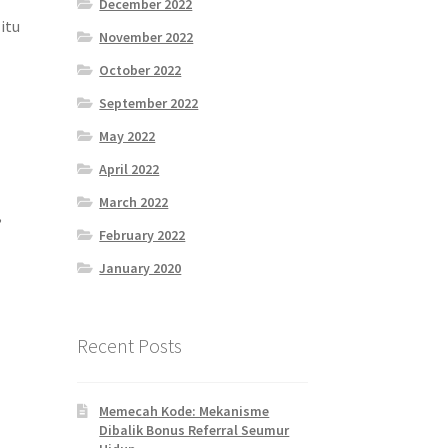
December 2022
itu
November 2022
October 2022
September 2022
May 2022
April 2022
March 2022
,
February 2022
January 2020
Recent Posts
Memecah Kode: Mekanisme
Dibalik Bonus Referral Seumur