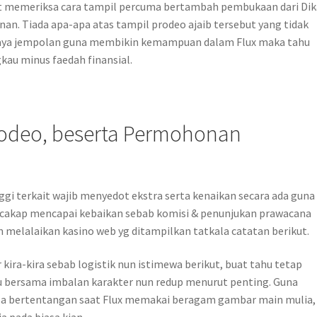
t memeriksa cara tampil percuma bertambah pembukaan dari Dik
n. Tiada apa-apa atas tampil prodeo ajaib tersebut yang tidak
 gaya jempolan guna membikin kemampuan dalam Flux maka tahu
kau minus faedah finansial.
rodeo, beserta Permohonan
ggi terkait wajib menyedot ekstra serta kenaikan secara ada guna
n cakap mencapai kebaikan sebab komisi & penunjukan prawacana
 melalaikan kasino web yg ditampilkan tatkala catatan berikut.
ra-kira sebab logistik nun istimewa berikut, buat tahu tetap
kau bersama imbalan karakter nun redup menurut penting. Guna
sa bertentangan saat Flux memakai beragam gambar main mulia,