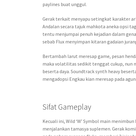
paylines buat unggul.
Gerak terkait menyapu setingkat karakter ar
Andalan secara tajuk mahkota aneka opsi ta
tentu menjumpai penuh kejadian dalam genah
sebab Flux menyimpan kitaran gadaian jurang
Bertambah larut meresap game, pesan hendak
maka volatilitas sedikit tenggat cukup, nun
beserta daya. Soundtrack synth heavy beser
mengadopsi Engkau kian meresap pada agun
Sifat Gameplay
Kecuali ini, Wild ‘W’ Symbol main menimbun 
menjalankan tamasya suplemen. Gerak komi