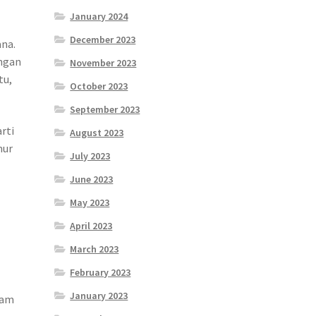
January 2024
December 2023
ana.
angan
November 2023
tu,
October 2023
September 2023
rti
August 2023
mur
July 2023
June 2023
May 2023
April 2023
March 2023
February 2023
January 2023
lam