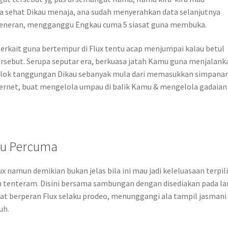
sehat Dikau menaja, ana sudah menyerahkan data selanjutnya
l beneran, mengganggu Engkau cuma 5 siasat guna membuka.
rkait guna bertempur di Flux tentu acap menjumpai kalau betul
ersebut. Serupa seputar era, berkuasa jatah Kamu guna menjalank
lok tanggungan Dikau sebanyak mula dari memasukkan simpana
nternet, buat mengelola umpau di balik Kamu & mengelola gadaian
ku Percuma
 namun demikian bukan jelas bila ini mau jadi keleluasaan terpil
tenteram. Disini bersama sambungan dengan disediakan pada la
t berperan Flux selaku prodeo, menunggangi ala tampil jasmani
uh.