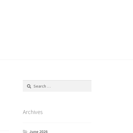
Search
for:
Archives
June 2026