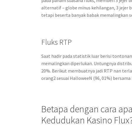
pada paham suasana fluks, memberi 3 jejer
alternatif – globe minus kehilangan, 3 jejer
tetapi beserta banyak babak memalingkan se
Fluks RTP
Saat hadir pada statistik luar berisi tontona
memalingkan diperlukan. Untungnya distribusi
20%. Berikut membuatnya jadi RTP nan terl
orang2 sesuai HalloweeN (96, 01%) bersama 
Betapa dengan cara ap
Kedudukan Kasino Flux