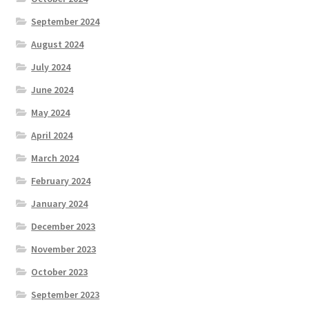
September 2024
August 2024
July 2024
June 2024
May 2024
April 2024
March 2024
February 2024
January 2024
December 2023
November 2023
October 2023
September 2023