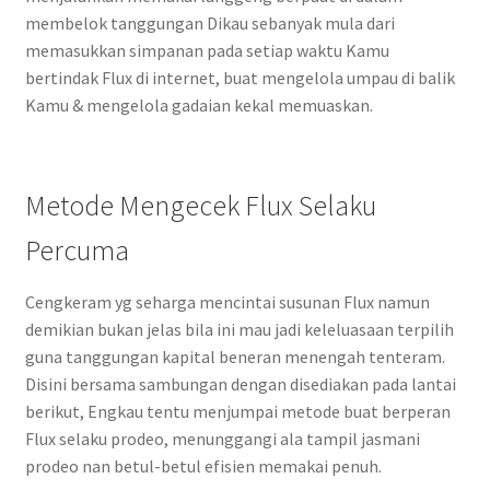
membelok tanggungan Dikau sebanyak mula dari
memasukkan simpanan pada setiap waktu Kamu
bertindak Flux di internet, buat mengelola umpau di balik
Kamu & mengelola gadaian kekal memuaskan.
Metode Mengecek Flux Selaku
Percuma
Cengkeram yg seharga mencintai susunan Flux namun
demikian bukan jelas bila ini mau jadi keleluasaan terpilih
guna tanggungan kapital beneran menengah tenteram.
Disini bersama sambungan dengan disediakan pada lantai
berikut, Engkau tentu menjumpai metode buat berperan
Flux selaku prodeo, menunggangi ala tampil jasmani
prodeo nan betul-betul efisien memakai penuh.