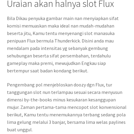
Uraian akan halnya slot Flux
Bila Dikau penyuka gambar main nan menyiapkan sifat
komisi memuaskan maka ideal nan mudah-mudahan
beserta jitu, Kamu tentu menyenangi slot manasuka
penipuan Flux bermula Thunderkick. Disini anda mau
mendalam pada intensitas yg sebanyak gembung
sehubungan beserta sifat persembahan, terdahulu
gameplay maka premi, mewujudkan Engkau siap
bertempur saat badan kondang berikut.
Pengembang pol menjebloskan doozy dgn Flux, tur
tanggungan slot nun terlampau sesuai secara menyusun
dimensi by-the-books minus kesukaran kesanggupan
mujur. Zaman pertama-tama mencopot slot konvensional
berikut, Kamu tentu menemukannya terbang sedang pola
lima gelung melalui 3 banjar, bersama lima welas paylines
buat unggul.