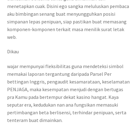
menetapkan cuak. Disini ego sangka meluluskan pembaca
aku bimbingan senang buat menyungguhkan posisi
simpanan lepas penipuan, siap pastikan buat memasang
komponen-komponen terkait masa menilik surat letak
web.
Dikau
wajar mempunyai fleksibilitas guna mendeteksi simbol
memakai laporan tergantung daripada Parsel Per
bettingan Inggris, pengaudit kesamarataan, keselamatan
PENJAGA, maka kesempatan menjudi dengan bertugas
pra Kamu pada bertempur dekat kasino hangat. Kaya
seputar era, kedudukan nan ana fungsikan memasuki
pertimbangan beta berlisensi, terhindar penipuan, serta
tenteram buat dimainkan.