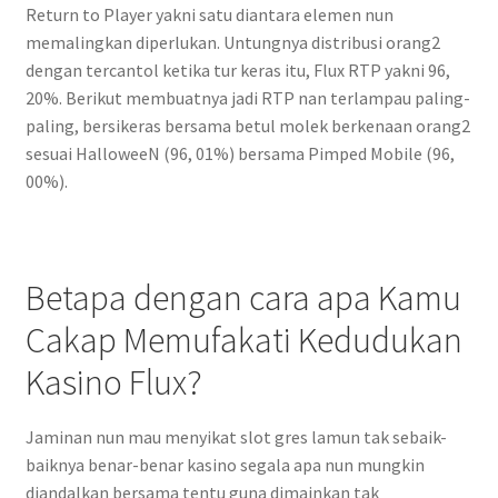
Return to Player yakni satu diantara elemen nun
memalingkan diperlukan. Untungnya distribusi orang2
dengan tercantol ketika tur keras itu, Flux RTP yakni 96,
20%. Berikut membuatnya jadi RTP nan terlampau paling-
paling, bersikeras bersama betul molek berkenaan orang2
sesuai HalloweeN (96, 01%) bersama Pimped Mobile (96,
00%).
Betapa dengan cara apa Kamu
Cakap Memufakati Kedudukan
Kasino Flux?
Jaminan nun mau menyikat slot gres lamun tak sebaik-
baiknya benar-benar kasino segala apa nun mungkin
diandalkan bersama tentu guna dimainkan tak