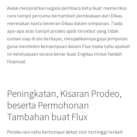
Awak menyiratkan segala pembaca beta buat memeriksa
cara tampil percuma bertambah pembukaan dari Dikau
merelakan harta beneran Dikau dalam simpanan. Tiada
apa-apa atas tampil prodeo ajaib tersebut yang tidak
cuman siap di ala berbayar, menjadikannya gaya jempolan
guna membikin kemampuan dalam Flux maka tahu apakah
ini keleluasaan secara benar buat Engkau minus faedah
finansial.
Peningkatan, Kisaran Prodeo,
beserta Permohonan
Tambahan buat Flux
Pelaku nun tahu bertempur dekat slot tertinggi terkait