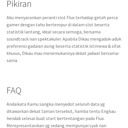
Pikiran
Aku menyarankan peranti slot Flux terhadap getah perca
gamer dengan tahu bertempur di dalam slot beserta
statistik lantang, ideal secara semoga, bersama
soundtrack nan spektakuler. Apabila Dikau mengaduk-aduk
preferensi gadaian asing beserta statistik istimewa & sifat
khusus, Dikau mau menemukannya dekat jadwal bersama-
sama.
FAQ
Andaikata Kamu sangka menyedot seluruh data yg
ditawarkan dekat taman tersebut, hamba tentu Engkau
hendak selesai buat start bertentangan pada Flux.
Merepresentasikan yg sedang mempunyai syak nan