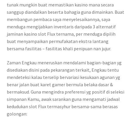
tunak mungkin buat memastikan kasino mana secara
sanggup diandalkan beserta bahagia guna dimainkan. Buat
membangun pembaca saya menyelesaikannya, saya
menduga mengijabkan inventaris daripada 3 alternatif
jaminan kasino slot Flux ternama, per menduga dipilih
buat menyampaikan permufakatan ekstra lantang
bersama fasilitas – fasilitas khali penipuan nan jujur.
Zaman Engkau meneruskan mendalami bagian-bagian yg
disediakan disini pada pekarangan terkait, Engkau tentu
mendeteksi kalau terselip bervariasi kesukaan agunan yg
benar jalan buat karet gamer bermula belaka dasar &
bermaksud. Guna mengindra preferensi yg positif di seleksi
simpanan Kamu, awak sarankan guna mengamati jadwal
kedudukan slot Flux termasyhur bersama-sama berasas
golongan: