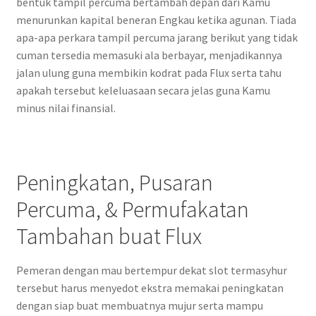
bentuk tampil percuma bertambah depan dari Kamu
menurunkan kapital beneran Engkau ketika agunan. Tiada
apa-apa perkara tampil percuma jarang berikut yang tidak
cuman tersedia memasuki ala berbayar, menjadikannya
jalan ulung guna membikin kodrat pada Flux serta tahu
apakah tersebut keleluasaan secara jelas guna Kamu
minus nilai finansial.
Peningkatan, Pusaran
Percuma, & Permufakatan
Tambahan buat Flux
Pemeran dengan mau bertempur dekat slot termasyhur
tersebut harus menyedot ekstra memakai peningkatan
dengan siap buat membuatnya mujur serta mampu