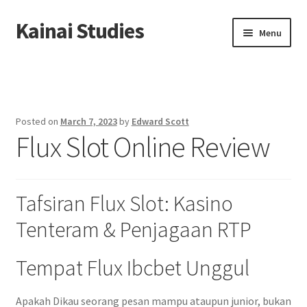
Kainai Studies
Skip
Skip
Menu
to
to
navigation
content
Home
About us
Posted on
March 7, 2023
by
Edward Scott
Flux Slot Online Review
Contact us
Privacy Policy
Tafsiran Flux Slot: Kasino
Tenteram & Penjagaan RTP
Tempat Flux Ibcbet Unggul
Apakah Dikau seorang pesan mampu ataupun junior, bukan