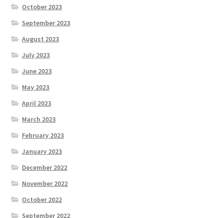
October 2023
September 2023
August 2023
July 2023
June 2023
May 2023
April 2023
March 2023
February 2023
January 2023
December 2022
November 2022
October 2022
September 2022