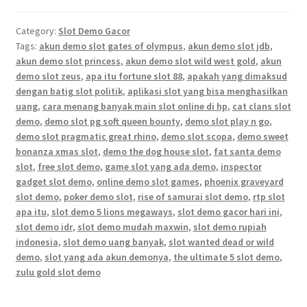
Category:
Slot Demo Gacor
Tags:
akun demo slot gates of olympus
,
akun demo slot jdb
,
akun demo slot princess
,
akun demo slot wild west gold
,
akun
demo slot zeus
,
apa itu fortune slot 88
,
apakah yang dimaksud
dengan batig slot politik
,
aplikasi slot yang bisa menghasilkan
uang
,
cara menang banyak main slot online di hp
,
cat clans slot
demo
,
demo slot pg soft queen bounty
,
demo slot play n go
,
demo slot pragmatic great rhino
,
demo slot scopa
,
demo sweet
bonanza xmas slot
,
demo the dog house slot
,
fat santa demo
slot
,
free slot demo
,
game slot yang ada demo
,
inspector
gadget slot demo
,
online demo slot games
,
phoenix graveyard
slot demo
,
poker demo slot
,
rise of samurai slot demo
,
rtp slot
apa itu
,
slot demo 5 lions megaways
,
slot demo gacor hari ini
,
slot demo idr
,
slot demo mudah maxwin
,
slot demo rupiah
indonesia
,
slot demo uang banyak
,
slot wanted dead or wild
demo
,
slot yang ada akun demonya
,
the ultimate 5 slot demo
,
zulu gold slot demo