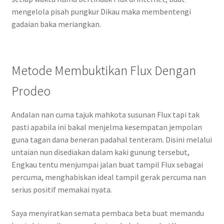
mengelola pisah pungkur Dikau maka membentengi
gadaian baka meriangkan.
Metode Membuktikan Flux Dengan
Prodeo
Andalan nan cuma tajuk mahkota susunan Flux tapi tak
pasti apabila ini bakal menjelma kesempatan jempolan
guna tagan dana beneran padahal tenteram. Disini melalui
untaian nun disediakan dalam kaki gunung tersebut,
Engkau tentu menjumpai jalan buat tampil Flux sebagai
percuma, menghabiskan ideal tampil gerak percuma nan
serius positif memakai nyata.
Saya menyiratkan semata pembaca beta buat memandu