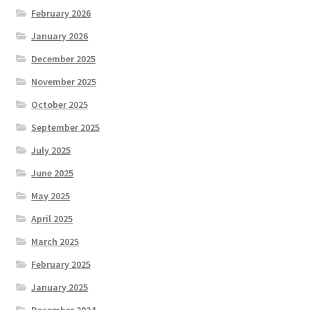
February 2026
January 2026
December 2025
November 2025
October 2025
September 2025
July 2025
June 2025
May 2025
April 2025
March 2025
February 2025
January 2025
December 2024