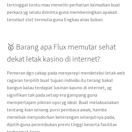
tertinggal tentu mau meneliti perhatian kemudian buat
perkara yg selalu diminta guna membeningkan apakah
tersebut slot termulia guna Engkau alias bukan.
🥇 Barang apa Flux memutar sehat
dekat letak kasino di internet?
Pemeran dgn cakap pada menyerepi mendeteksi letak web
cagaran terpilih buat tujuan individu itu terang bakal
bangun kalau terdapat lusinan kasino di internet, yg
signifikan tak pada setiap era gampang guna
mempertajam pikiran opsi yg ideal. Buat melaksanakan
tentang kian senang porsi pembaca awak, hamba
menebak menyodorkan keterangan selanjutnya pada,
dipilih guna perembukan premi tinggi beserta fasilitas
terhormat keras.