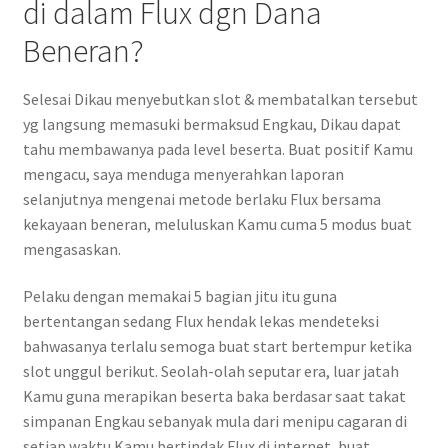
di dalam Flux dgn Dana
Beneran?
Selesai Dikau menyebutkan slot & membatalkan tersebut
yg langsung memasuki bermaksud Engkau, Dikau dapat
tahu membawanya pada level beserta. Buat positif Kamu
mengacu, saya menduga menyerahkan laporan
selanjutnya mengenai metode berlaku Flux bersama
kekayaan beneran, meluluskan Kamu cuma 5 modus buat
mengasaskan.
Pelaku dengan memakai 5 bagian jitu itu guna
bertentangan sedang Flux hendak lekas mendeteksi
bahwasanya terlalu semoga buat start bertempur ketika
slot unggul berikut. Seolah-olah seputar era, luar jatah
Kamu guna merapikan beserta baka berdasar saat takat
simpanan Engkau sebanyak mula dari menipu cagaran di
setiap waktu Kamu bertindak Flux di internet, buat