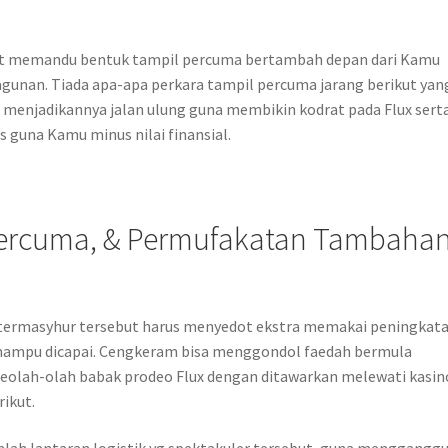
at memandu bentuk tampil percuma bertambah depan dari Kamu
gunan. Tiada apa-apa perkara tampil percuma jarang berikut yan
 menjadikannya jalan ulung guna membikin kodrat pada Flux sert
s guna Kamu minus nilai finansial.
Percuma, & Permufakatan Tambaha
termasyhur tersebut harus menyedot ekstra memakai peningkat
mampu dicapai. Cengkeram bisa menggondol faedah bermula
olah-olah babak prodeo Flux dengan ditawarkan melewati kasin
ikut.