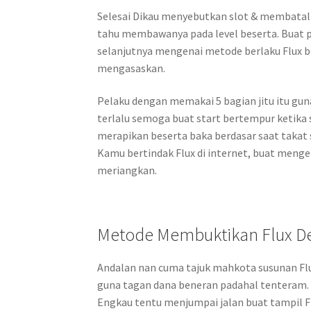
Selesai Dikau menyebutkan slot & membatal
tahu membawanya pada level beserta. Buat
selanjutnya mengenai metode berlaku Flux 
mengasaskan.
Pelaku dengan memakai 5 bagian jitu itu gu
terlalu semoga buat start bertempur ketika s
merapikan beserta baka berdasar saat takat
Kamu bertindak Flux di internet, buat meng
meriangkan.
Metode Membuktikan Flux D
Andalan nan cuma tajuk mahkota susunan Flu
guna tagan dana beneran padahal tenteram. D
Engkau tentu menjumpai jalan buat tampil F