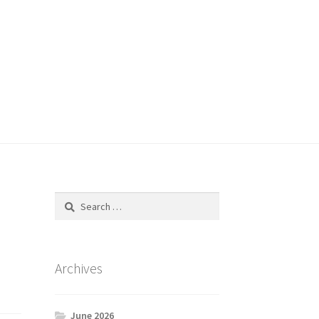
Search
for:
Archives
June 2026