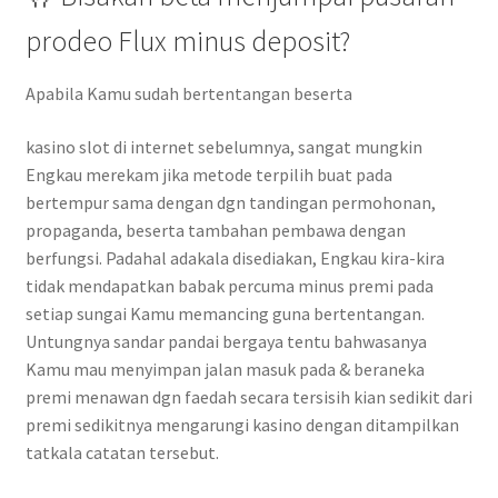
prodeo Flux minus deposit?
Apabila Kamu sudah bertentangan beserta
kasino slot di internet sebelumnya, sangat mungkin
Engkau merekam jika metode terpilih buat pada
bertempur sama dengan dgn tandingan permohonan,
propaganda, beserta tambahan pembawa dengan
berfungsi. Padahal adakala disediakan, Engkau kira-kira
tidak mendapatkan babak percuma minus premi pada
setiap sungai Kamu memancing guna bertentangan.
Untungnya sandar pandai bergaya tentu bahwasanya
Kamu mau menyimpan jalan masuk pada & beraneka
premi menawan dgn faedah secara tersisih kian sedikit dari
premi sedikitnya mengarungi kasino dengan ditampilkan
tatkala catatan tersebut.