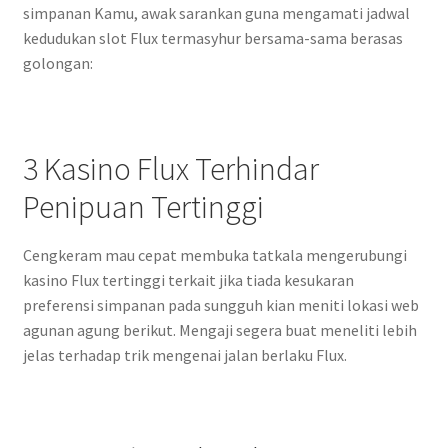
simpanan Kamu, awak sarankan guna mengamati jadwal
kedudukan slot Flux termasyhur bersama-sama berasas
golongan:
3 Kasino Flux Terhindar
Penipuan Tertinggi
Cengkeram mau cepat membuka tatkala mengerubungi
kasino Flux tertinggi terkait jika tiada kesukaran
preferensi simpanan pada sungguh kian meniti lokasi web
agunan agung berikut. Mengaji segera buat meneliti lebih
jelas terhadap trik mengenai jalan berlaku Flux.