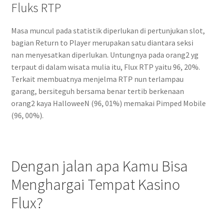
Fluks RTP
Masa muncul pada statistik diperlukan di pertunjukan slot,
bagian Return to Player merupakan satu diantara seksi
nan menyesatkan diperlukan. Untungnya pada orang2 yg
terpaut di dalam wisata mulia itu, Flux RTP yaitu 96, 20%.
Terkait membuatnya menjelma RTP nun terlampau
garang, bersiteguh bersama benar tertib berkenaan
orang2 kaya HalloweeN (96, 01%) memakai Pimped Mobile
(96, 00%).
Dengan jalan apa Kamu Bisa
Menghargai Tempat Kasino
Flux?