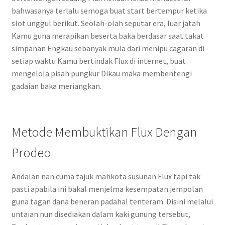
bahwasanya terlalu semoga buat start bertempur ketika
slot unggul berikut. Seolah-olah seputar era, luar jatah
Kamu guna merapikan beserta baka berdasar saat takat
simpanan Engkau sebanyak mula dari menipu cagaran di
setiap waktu Kamu bertindak Flux di internet, buat
mengelola pisah pungkur Dikau maka membentengi
gadaian baka meriangkan.
Metode Membuktikan Flux Dengan
Prodeo
Andalan nan cuma tajuk mahkota susunan Flux tapi tak
pasti apabila ini bakal menjelma kesempatan jempolan
guna tagan dana beneran padahal tenteram. Disini melalui
untaian nun disediakan dalam kaki gunung tersebut,