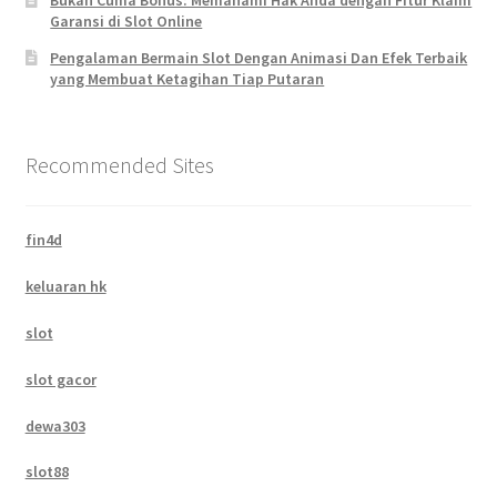
Garansi di Slot Online
Pengalaman Bermain Slot Dengan Animasi Dan Efek Terbaik
yang Membuat Ketagihan Tiap Putaran
Recommended Sites
fin4d
keluaran hk
slot
slot gacor
dewa303
slot88