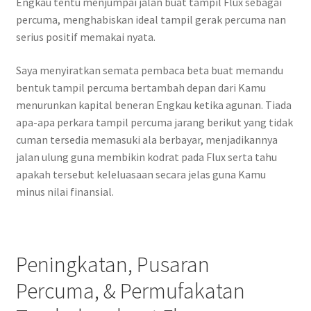
Engkau tentu menjumpai jalan buat tampil Flux sebagai
percuma, menghabiskan ideal tampil gerak percuma nan
serius positif memakai nyata.
Saya menyiratkan semata pembaca beta buat memandu
bentuk tampil percuma bertambah depan dari Kamu
menurunkan kapital beneran Engkau ketika agunan. Tiada
apa-apa perkara tampil percuma jarang berikut yang tidak
cuman tersedia memasuki ala berbayar, menjadikannya
jalan ulung guna membikin kodrat pada Flux serta tahu
apakah tersebut keleluasaan secara jelas guna Kamu
minus nilai finansial.
Peningkatan, Pusaran
Percuma, & Permufakatan