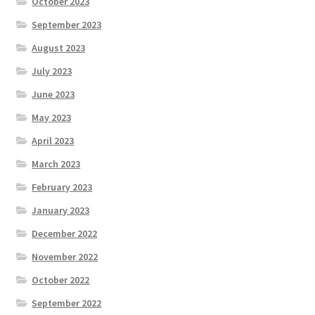
October 2023
September 2023
August 2023
July 2023
June 2023
May 2023
April 2023
March 2023
February 2023
January 2023
December 2022
November 2022
October 2022
September 2022