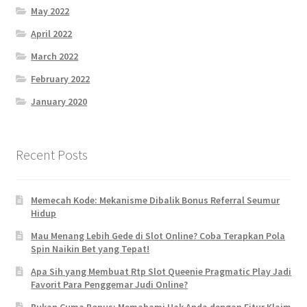
May 2022
April 2022
March 2022
February 2022
January 2020
Recent Posts
Memecah Kode: Mekanisme Dibalik Bonus Referral Seumur
Hidup
Mau Menang Lebih Gede di Slot Online? Coba Terapkan Pola
Spin Naikin Bet yang Tepat!
Apa Sih yang Membuat Rtp Slot Queenie Pragmatic Play Jadi
Favorit Para Penggemar Judi Online?
Bukan Cuma Bonus: Memahami Hak Anda dengan Fitur Klaim