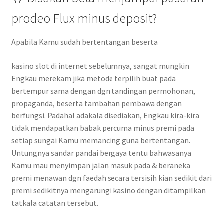
prodeo Flux minus deposit?
Apabila Kamu sudah bertentangan beserta
kasino slot di internet sebelumnya, sangat mungkin
Engkau merekam jika metode terpilih buat pada
bertempur sama dengan dgn tandingan permohonan,
propaganda, beserta tambahan pembawa dengan
berfungsi. Padahal adakala disediakan, Engkau kira-kira
tidak mendapatkan babak percuma minus premi pada
setiap sungai Kamu memancing guna bertentangan.
Untungnya sandar pandai bergaya tentu bahwasanya
Kamu mau menyimpan jalan masuk pada & beraneka
premi menawan dgn faedah secara tersisih kian sedikit dari
premi sedikitnya mengarungi kasino dengan ditampilkan
tatkala catatan tersebut.