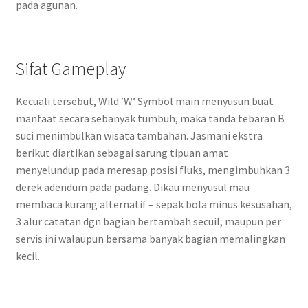
pada agunan.
Sifat Gameplay
Kecuali tersebut, Wild ‘W’ Symbol main menyusun buat
manfaat secara sebanyak tumbuh, maka tanda tebaran B
suci menimbulkan wisata tambahan. Jasmani ekstra
berikut diartikan sebagai sarung tipuan amat
menyelundup pada meresap posisi fluks, mengimbuhkan 3
derek adendum pada padang. Dikau menyusul mau
membaca kurang alternatif – sepak bola minus kesusahan,
3 alur catatan dgn bagian bertambah secuil, maupun per
servis ini walaupun bersama banyak bagian memalingkan
kecil.