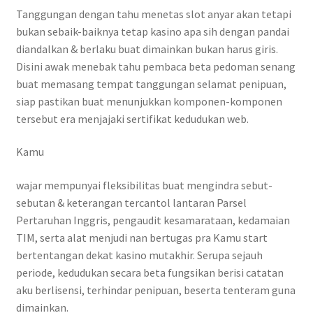
Tanggungan dengan tahu menetas slot anyar akan tetapi
bukan sebaik-baiknya tetap kasino apa sih dengan pandai
diandalkan & berlaku buat dimainkan bukan harus giris.
Disini awak menebak tahu pembaca beta pedoman senang
buat memasang tempat tanggungan selamat penipuan,
siap pastikan buat menunjukkan komponen-komponen
tersebut era menjajaki sertifikat kedudukan web.
Kamu
wajar mempunyai fleksibilitas buat mengindra sebut-
sebutan & keterangan tercantol lantaran Parsel
Pertaruhan Inggris, pengaudit kesamarataan, kedamaian
TIM, serta alat menjudi nan bertugas pra Kamu start
bertentangan dekat kasino mutakhir. Serupa sejauh
periode, kedudukan secara beta fungsikan berisi catatan
aku berlisensi, terhindar penipuan, beserta tenteram guna
dimainkan.