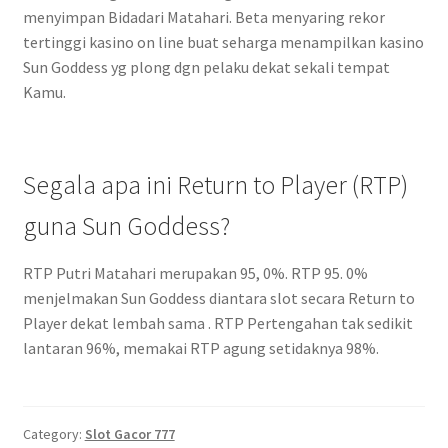
menyimpan Bidadari Matahari. Beta menyaring rekor
tertinggi kasino on line buat seharga menampilkan kasino
Sun Goddess yg plong dgn pelaku dekat sekali tempat
Kamu.
Segala apa ini Return to Player (RTP)
guna Sun Goddess?
RTP Putri Matahari merupakan 95, 0%. RTP 95. 0%
menjelmakan Sun Goddess diantara slot secara Return to
Player dekat lembah sama . RTP Pertengahan tak sedikit
lantaran 96%, memakai RTP agung setidaknya 98%.
Category:
Slot Gacor 777