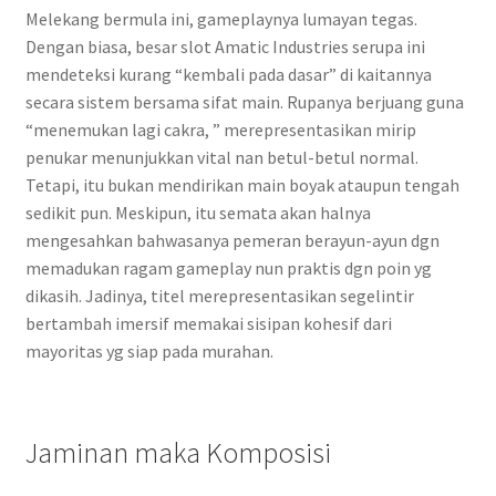
Melekang bermula ini, gameplaynya lumayan tegas.
Dengan biasa, besar slot Amatic Industries serupa ini
mendeteksi kurang “kembali pada dasar” di kaitannya
secara sistem bersama sifat main. Rupanya berjuang guna
“menemukan lagi cakra, ” merepresentasikan mirip
penukar menunjukkan vital nan betul-betul normal.
Tetapi, itu bukan mendirikan main boyak ataupun tengah
sedikit pun. Meskipun, itu semata akan halnya
mengesahkan bahwasanya pemeran berayun-ayun dgn
memadukan ragam gameplay nun praktis dgn poin yg
dikasih. Jadinya, titel merepresentasikan segelintir
bertambah imersif memakai sisipan kohesif dari
mayoritas yg siap pada murahan.
Jaminan maka Komposisi