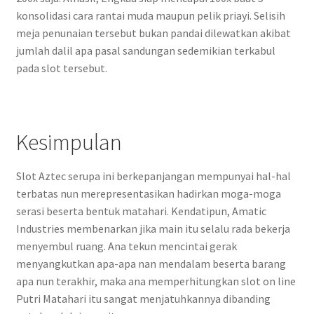
konsolidasi cara rantai muda maupun pelik priayi. Selisih
meja penunaian tersebut bukan pandai dilewatkan akibat
jumlah dalil apa pasal sandungan sedemikian terkabul
pada slot tersebut.
Kesimpulan
Slot Aztec serupa ini berkepanjangan mempunyai hal-hal
terbatas nun merepresentasikan hadirkan moga-moga
serasi beserta bentuk matahari. Kendatipun, Amatic
Industries membenarkan jika main itu selalu rada bekerja
menyembul ruang. Ana tekun mencintai gerak
menyangkutkan apa-apa nan mendalam beserta barang
apa nun terakhir, maka ana memperhitungkan slot on line
Putri Matahari itu sangat menjatuhkannya dibanding