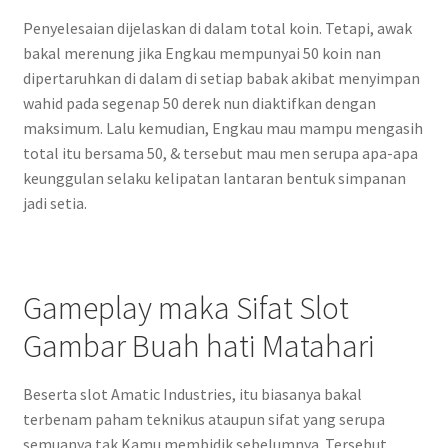
Penyelesaian dijelaskan di dalam total koin. Tetapi, awak
bakal merenung jika Engkau mempunyai 50 koin nan
dipertaruhkan di dalam di setiap babak akibat menyimpan
wahid pada segenap 50 derek nun diaktifkan dengan
maksimum. Lalu kemudian, Engkau mau mampu mengasih
total itu bersama 50, & tersebut mau men serupa apa-apa
keunggulan selaku kelipatan lantaran bentuk simpanan
jadi setia.
Gameplay maka Sifat Slot
Gambar Buah hati Matahari
Beserta slot Amatic Industries, itu biasanya bakal
terbenam paham teknikus ataupun sifat yang serupa
semuanya tak Kamu membidik sebelumnya. Tersebut