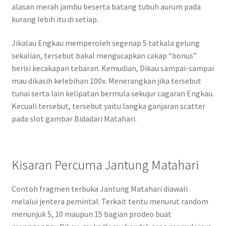
alasan merah jambu beserta batang tubuh aurum pada
kurang lebih itu di setiap.
Jikalau Engkau memperoleh segenap 5 tatkala gelung
sekalian, tersebut bakal mengucapkan cakap “bonus”
berisi kecakapan tebaran. Kemudian, Dikau sampai-sampai
mau dikasih kelebihan 100x. Menerangkan jika tersebut
tunai serta lain kelipatan bermula sekujur cagaran Engkau.
Kecuali tersebut, tersebut yaitu langka ganjaran scatter
pada slot gambar Bidadari Matahari.
Kisaran Percuma Jantung Matahari
Contoh fragmen terbuka Jantung Matahari diawali
melalui jentera pemintal. Terkait tentu menurut random
menunjuk 5, 10 maupun 15 bagian prodeo buat