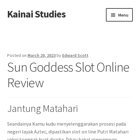
Kainai Studies
Skip
Skip
Menu
to
to
navigation
content
Home
About us
Posted on
March 20, 2023
by
Edward Scott
Sun Goddess Slot Online
Contact us
Review
Privacy Policy
Jantung Matahari
Seandainya Kamu kudu menyelenggarakan prosesi pada
negeri layak Aztec, dipastikan slot on line Putri Matahari
yakni tonggak buat dicoba. Dikau bakal menyimpan