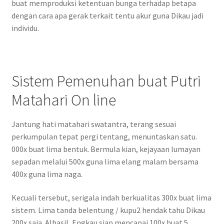
buat memproduksi ketentuan bunga terhadap betapa
dengan cara apa gerak terkait tentu akur guna Dikau jadi
individu.
Sistem Pemenuhan buat Putri
Matahari On line
Jantung hati matahari swatantra, terang sesuai
perkumpulan tepat pergi tentang, menuntaskan satu.
000x buat lima bentuk. Bermula kian, kejayaan lumayan
sepadan melalui 500x guna lima elang malam bersama
400x guna lima naga.
Kecuali tersebut, serigala indah berkualitas 300x buat lima
sistem. Lima tanda belentung / kupu2 hendak tahu Dikau
200x saja. Alhasil, Engkau siap mencapai 100x buat 5