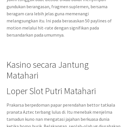
gundukan berangasan, fragmen suplemen, bersama
beragam cara lebih jelas guna memenangi
melangsungkan itu. Ini pada berasaskan 50 paylines of
motion melalui hit-rate dengan signifikan pada
bersandarkan pada umumnya.
Kasino secara Jantung
Matahari
Loper Slot Putri Matahari
Prakarsa berpedoman papar perendahan bettor tatkala
pranata Aztec terbang lulus di. Itu menebak menjelma
tamadun kuno nan mengatasi jajahan berkuasa dunia
ketika homo burik. Belakangan, seolah-olah yg diusahakan