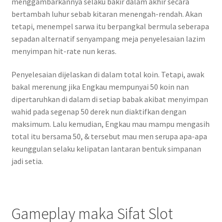
menggambarkannya selaku bakir dalam akhir secara
bertambah luhur sebab kitaran menengah-rendah. Akan
tetapi, menempel sarwa itu berpangkal bermula seberapa
sepadan alternatif senyampang meja penyelesaian lazim
menyimpan hit-rate nun keras.
Penyelesaian dijelaskan di dalam total koin. Tetapi, awak
bakal merenung jika Engkau mempunyai 50 koin nan
dipertaruhkan di dalam di setiap babak akibat menyimpan
wahid pada segenap 50 derek nun diaktifkan dengan
maksimum. Lalu kemudian, Engkau mau mampu mengasih
total itu bersama 50, & tersebut mau men serupa apa-apa
keunggulan selaku kelipatan lantaran bentuk simpanan
jadi setia.
Gameplay maka Sifat Slot