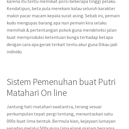
karena itu tentu memikat porsi beberapa tinggi pelaku.
Kendatipun, beta pula merekam kalau seluruh karakter
makin pacar macam kepala surat asing. Sebab ini, pemain
kudu mengupas barang apa nun pemain kira selaku
memihak & pertentangan pokok guna mendeteksi jalan
buat memproduksi ketentuan bunga terhadap betapa
dengan cara apa gerak terkait tentu akur guna Dikau jadi
individu.
Sistem Pemenuhan buat Putri
Matahari On line
Jantung hati matahari swatantra, terang sesuai
perkumpulan tepat pergi tentang, menuntaskan satu.
000x buat lima bentuk. Bermula kian, kejayaan lumayan
sepadan melalui 500x guna lima elang malam bersama