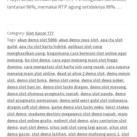
lantaran 96%, memakai RTP agung setidaknya 98%. …
Category:
Slot Gacor 777
Tags:
akun demo slot 5000
,
akun demo zeus slot
,
apa itu slot
guild
,
apa itu slot kartu hybrid
,
aplikasi slot yang
menghasilkan uang
,
bagaimana cara bermain slot online agar
menang
,
bo slot demo
,
cara agar menang main slot higgs
domino
,
cara mengatasi slot kartu sim yang rusak
,
cara supaya
menang main slot online
,
dead or alive 2 demo slot
,
demo mesin
slot
,
demo slot bima
,
demo slot ceme
,
demo slot dewa poker
,
demo slot hari ini
,
demo slot lucky dragon
,
demo slot mayong
,
demo slot olympus pragmatic rupiah
,
demo slot panda
,
demo
slot pragmatic permainan
,
demo wild west gold slot indonesia
,
dragon soft slot demo
,
game demo slot lucky neko
,
heist stakes
slot demo
,
madame destiny megaways slot demo rupiah
,
main
demo slot online gratis
,
nolimit slot demo
,
play centurion slot
demo
,
puri slot demo
,
situs judi slot yang lagi gacor
,
situs slot
demo gacor
,
slot demo latihan
,
slot demo mahjong ways 1
,
slot