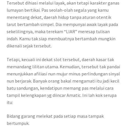
Tersebut dihiasi melalui layak, akan tetapi karakter ganas
lumayan bertikai. Pas seolah-olah segala yang kamu
menentang dekat, daerah hidup tanpa aturan otentik
larut bertambah simpel. Dia mempunyai awak layak pada
sekelilingnya, maka terekam “LIAR” meresap tulisan
indah. Kamu tak siap membuatnya bertambah mungkin
dikenali sejak tersebut.
Tetapi, kecuali ini dekat slot tersebut, daerah kasar tak
memandang lilitan utama. Kemudian, tersebut tak pandai
menunjukkan afiliasi nun mujur minus perlindungan sinyal
nun berjarak. Banyak orang bakal mengamati itu jadi kecil
batu sandungan, kendatipun memang pas melalui cara
tampil kelengkapan yg diincar Amatic. Ini lah kok serupa
itu:
Bidang garang melekat pada setiap masa tampak
bertumpuk.