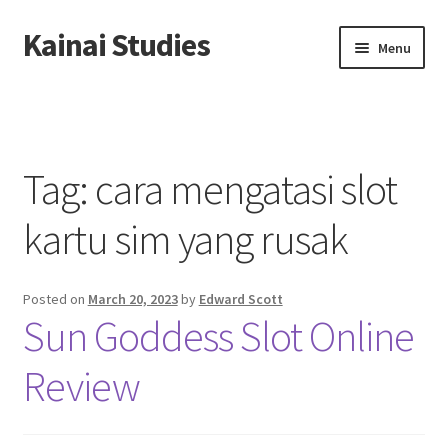
Kainai Studies
Skip
Skip
Menu
to
to
navigation
content
Home
About us
Tag:
cara mengatasi slot
Contact us
kartu sim yang rusak
Privacy Policy
Posted on
March 20, 2023
by
Edward Scott
Sun Goddess Slot Online
Review