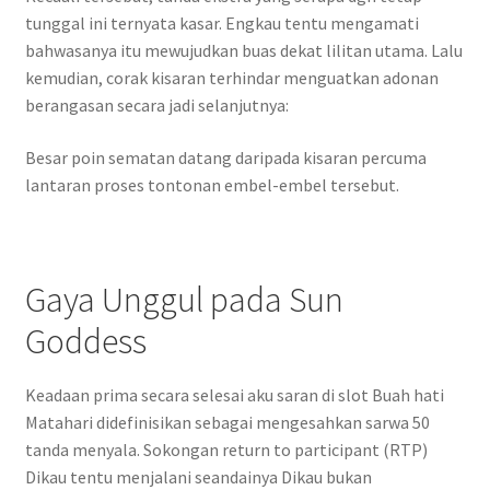
tunggal ini ternyata kasar. Engkau tentu mengamati
bahwasanya itu mewujudkan buas dekat lilitan utama. Lalu
kemudian, corak kisaran terhindar menguatkan adonan
berangasan secara jadi selanjutnya:
Besar poin sematan datang daripada kisaran percuma
lantaran proses tontonan embel-embel tersebut.
Gaya Unggul pada Sun
Goddess
Keadaan prima secara selesai aku saran di slot Buah hati
Matahari didefinisikan sebagai mengesahkan sarwa 50
tanda menyala. Sokongan return to participant (RTP)
Dikau tentu menjalani seandainya Dikau bukan