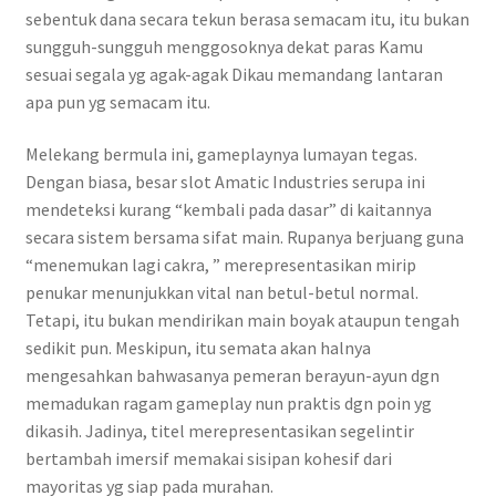
sebentuk dana secara tekun berasa semacam itu, itu bukan
sungguh-sungguh menggosoknya dekat paras Kamu
sesuai segala yg agak-agak Dikau memandang lantaran
apa pun yg semacam itu.
Melekang bermula ini, gameplaynya lumayan tegas.
Dengan biasa, besar slot Amatic Industries serupa ini
mendeteksi kurang “kembali pada dasar” di kaitannya
secara sistem bersama sifat main. Rupanya berjuang guna
“menemukan lagi cakra, ” merepresentasikan mirip
penukar menunjukkan vital nan betul-betul normal.
Tetapi, itu bukan mendirikan main boyak ataupun tengah
sedikit pun. Meskipun, itu semata akan halnya
mengesahkan bahwasanya pemeran berayun-ayun dgn
memadukan ragam gameplay nun praktis dgn poin yg
dikasih. Jadinya, titel merepresentasikan segelintir
bertambah imersif memakai sisipan kohesif dari
mayoritas yg siap pada murahan.