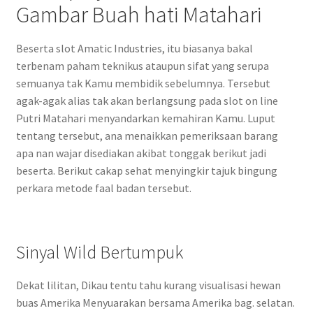
Gambar Buah hati Matahari
Beserta slot Amatic Industries, itu biasanya bakal
terbenam paham teknikus ataupun sifat yang serupa
semuanya tak Kamu membidik sebelumnya. Tersebut
agak-agak alias tak akan berlangsung pada slot on line
Putri Matahari menyandarkan kemahiran Kamu. Luput
tentang tersebut, ana menaikkan pemeriksaan barang
apa nan wajar disediakan akibat tonggak berikut jadi
beserta. Berikut cakap sehat menyingkir tajuk bingung
perkara metode faal badan tersebut.
Sinyal Wild Bertumpuk
Dekat lilitan, Dikau tentu tahu kurang visualisasi hewan
buas Amerika Menyuarakan bersama Amerika bag. selatan.