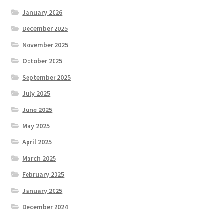
January 2026
December 2025
November 2025
October 2025
September 2025
July 2025
June 2025
May 2025
April 2025
March 2025
February 2025
January 2025
December 2024